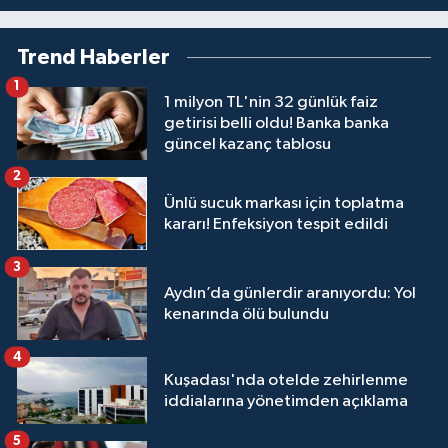
Trend Haberler
1
1 milyon TL'nin 32 günlük faiz
getirisi belli oldu! Banka banka
güncel kazanç tablosu
2
Ünlü sucuk markası için toplatma
kararı! Enfeksiyon tespit edildi
3
Aydın’da günlerdir aranıyordu: Yol
kenarında ölü bulundu
4
Kuşadası'nda otelde zehirlenme
iddialarına yönetimden açıklama
5