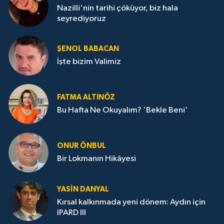
Nazilli'nin tarihi çöküyor, biz hala
seyrediyoruz
ŞENOL BABACAN
İşte bizim Valimiz
FATMA ALTINÖZ
Bu Hafta Ne Okuyalım? 'Bekle Beni'
ONUR ÖNBUL
Bir Lokmanın Hikâyesi
YASIN DANYAL
Kırsal kalkınmada yeni dönem: Aydın için
IPARD III