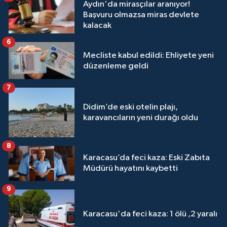
Aydın'da mirasçılar aranıyor!
Başvuru olmazsa miras devlete
kalacak
6
Mecliste kabul edildi: Ehliyete yeni
düzenleme geldi
7
Didim’de eski otelin plajı,
karavancıların yeni durağı oldu
8
Karacasu’da feci kaza: Eski Zabıta
Müdürü hayatını kaybetti
9
Karacasu'da feci kaza: 1 ölü ,2 yaralı