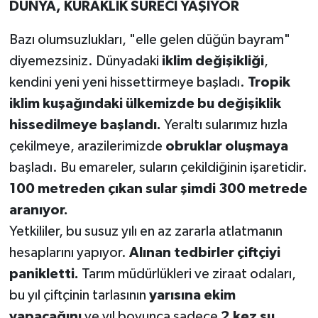
DÜNYA, KURAKLIK SÜRECİ YAŞIYOR
Bazı olumsuzlukları, "elle gelen düğün bayram"
diyemezsiniz. Dünyadaki
iklim değişikliği
,
kendini yeni yeni hissettirmeye başladı.
Tropik
iklim kuşağındaki ülkemizde bu değişiklik
hissedilmeye başlandı.
Yeraltı sularımız hızla
çekilmeye, arazilerimizde
obruklar oluşmaya
başladı. Bu emareler, suların çekildiğinin işaretidir.
100 metreden çıkan sular şimdi 300 metrede
aranıyor.
Yetkililer, bu susuz yılı en az zararla atlatmanın
hesaplarını yapıyor.
Alınan tedbirler çiftçiyi
panikletti.
Tarım müdürlükleri ve ziraat odaları,
bu yıl çiftçinin tarlasının
yarısına ekim
yapacağını
ve yıl boyunca sadece
2 kez su