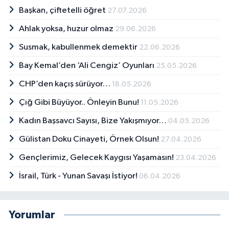
Başkan, çiftetelli öğret
27.07.2026
Ahlak yoksa, huzur olmaz
29.06.2026
Susmak, kabullenmek demektir
22.06.2026
Bay Kemal’den ‘Ali Cengiz’ Oyunları
25.05.2026
CHP’den kaçış sürüyor…
18.05.2026
Çığ Gibi Büyüyor.. Önleyin Bunu!
11.05.2026
Kadın Başsavcı Sayısı, Bize Yakışmıyor…
04.05.2026
Gülistan Doku Cinayeti, Örnek Olsun!
27.04.2026
Gençlerimiz, Gelecek Kaygısı Yaşamasın!
23.04.2026
İsrail, Türk - Yunan Savaşı İstiyor!
06.04.2026
Yorumlar