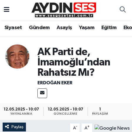
Asayiş
Aydın Nöbetçi Eczaneler
Siyaset
Gündem
Asayiş
Yaşam
Eğitim
Ek
Gündem
Aydın Hava Durumu
AK Parti de,
Siyaset
Aydin Namaz Vakitleri
İmamoğlu’ndan
Ekonomi
Aydın Trafik Yoğunluk Haritası
Rahatsız Mı?
Yaşam
Süper Lig Puan Durumu ve Fikstür
ERDOĞAN EKER
Eğitim
Tüm Manşetler
12.05.2025 - 10:07
12.05.2025 - 10:07
1
Kültür Sanat
Son Dakika Haberleri
YAYINLANMA
GÜNCELLEME
PAYLAŞIM
Paylaş
Spor
Haber Arşivi
-
+
A
A