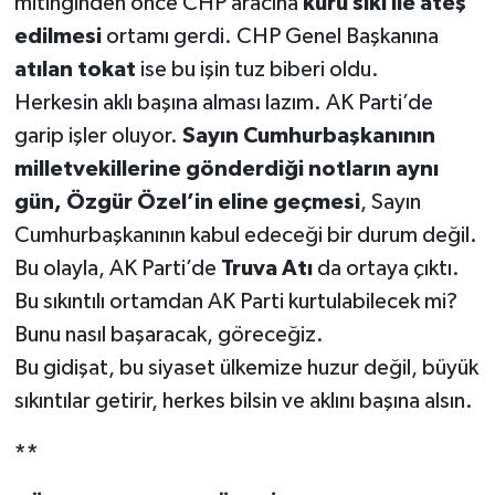
mitinginden önce CHP aracına
kuru sıkı ile ateş
edilmesi
ortamı gerdi. CHP Genel Başkanına
atılan tokat
ise bu işin tuz biberi oldu.
Herkesin aklı başına alması lazım. AK Parti’de
garip işler oluyor.
Sayın Cumhurbaşkanının
milletvekillerine gönderdiği notların aynı
gün, Özgür Özel’in eline geçmesi
, Sayın
Cumhurbaşkanının kabul edeceği bir durum değil.
Bu olayla, AK Parti’de
Truva Atı
da ortaya çıktı.
Bu sıkıntılı ortamdan AK Parti kurtulabilecek mi?
Bunu nasıl başaracak, göreceğiz.
Bu gidişat, bu siyaset ülkemize huzur değil, büyük
sıkıntılar getirir, herkes bilsin ve aklını başına alsın.
**