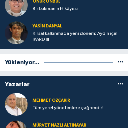
ONUR ÖNBUL
Bir Lokmanın Hikâyesi
YASIN DANYAL
Kırsal kalkınmada yeni dönem: Aydın için
IPARD III
Yükleniyor...
Yazarlar
MEHMET ÖZÇAKIR
Tüm yerel yönetimlere çağrımdır!
MÜRVET NAZLI ALTINAYAR