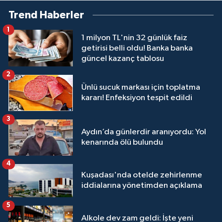
Trend Haberler
1
1 milyon TL'nin 32 günlük faiz
getirisi belli oldu! Banka banka
güncel kazanç tablosu
2
Ünlü sucuk markası için toplatma
kararı! Enfeksiyon tespit edildi
3
Aydın’da günlerdir aranıyordu: Yol
kenarında ölü bulundu
4
Kuşadası'nda otelde zehirlenme
iddialarına yönetimden açıklama
5
Alkole dev zam geldi: İşte yeni