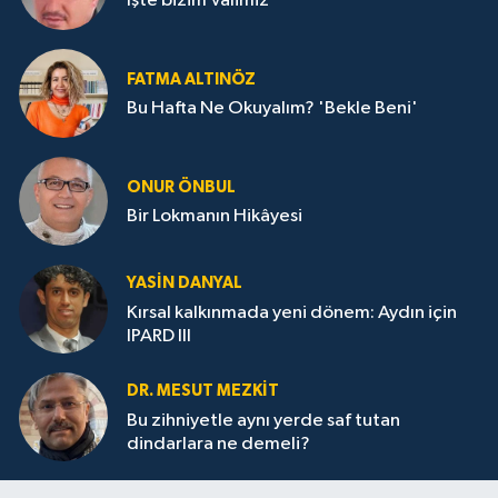
İşte bizim Valimiz
FATMA ALTINÖZ
Bu Hafta Ne Okuyalım? 'Bekle Beni'
ONUR ÖNBUL
Bir Lokmanın Hikâyesi
YASIN DANYAL
Kırsal kalkınmada yeni dönem: Aydın için
IPARD III
DR. MESUT MEZKIT
Bu zihniyetle aynı yerde saf tutan
dindarlara ne demeli?