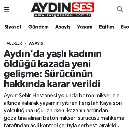
Asayiş
Aydın Nöbetçi Eczaneler
Siyaset
Gündem
Asayiş
Yaşam
Eğitim
Ek
Gündem
Aydın Hava Durumu
HABERLER
ASAYIŞ
Siyaset
Aydin Namaz Vakitleri
Aydın'da yaşlı kadının
öldüğü kazada yeni
Ekonomi
Aydın Trafik Yoğunluk Haritası
gelişme: Sürücünün
Yaşam
Süper Lig Puan Durumu ve Fikstür
hakkında karar verildi
Aydın Şehir Hastanesi yolunda beton mikserinin
Eğitim
Tüm Manşetler
altında kalarak yaşamını yitiren Feriştah Kaya son
Kültür Sanat
Son Dakika Haberleri
yolculuğuna uğurlanırken, kazanın ardından
gözaltına alınan beton mikseri sürücüsü mahkeme
Spor
Haber Arşivi
tarafından adli kontrol şartıyla serbest bırakıldı.