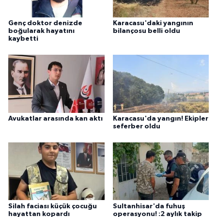
Genç doktor denizde
Karacasu'daki yangının
boğularak hayatını
bilançosu belli oldu
kaybetti
Avukatlar arasında kan aktı
Karacasu'da yangın! Ekipler
seferber oldu
Silah faciası küçük çocuğu
Sultanhisar'da fuhuş
hayattan kopardı
operasyonu! :2 aylık takip