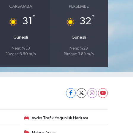
ÇARŞAMBA
PERŞEMBE
°
°
31
32
Güneşli
Güneşli
Nem: %33
Nem: %29
Rüzgar: 3.50 m/s
Rüzgar: 3.89 m/s
Aydın Trafik Yoğunluk Haritası
Haber Arşivi