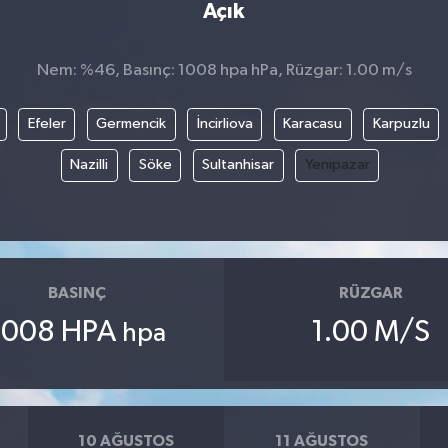
Açık
Nem: %46, Basınç: 1008 hpa hPa, Rüzgar: 1.00 m/s
Efeler
Germencik
İncirliova
Karacasu
Karpuzlu
Nazilli
Söke
Sultanhisar
Yenipazar
BASINÇ
RÜZGAR
1008 HPA
1.00 M/S
hpa
10 AĞUSTOS
11 AĞUSTOS