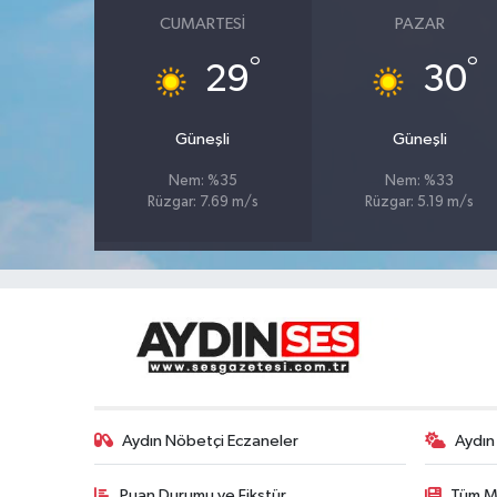
CUMARTESI
PAZAR
°
°
29
30
Güneşli
Güneşli
Nem: %35
Nem: %33
Rüzgar: 7.69 m/s
Rüzgar: 5.19 m/s
Aydın Nöbetçi Eczaneler
Aydın
Puan Durumu ve Fikstür
Tüm M