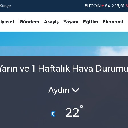
Künye
BITCOIN
64.225,61
%
DOLAR
47,67
Siyaset
Gündem
Asayiş
Yaşam
Eğitim
Ekonomi
EURO
55,0406
%
STERLİN
64,21
GRAM ALTIN
6510.40
BİST100
13.79
arın ve 1 Haftalık Hava Durum
Aydın
°
22