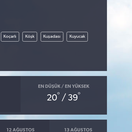
Koçarlı
Köşk
Kuşadası
Kuyucak
EN DÜŞÜK / EN YÜKSEK
°
°
20
/ 39
12 AĞUSTOS
13 AĞUSTOS