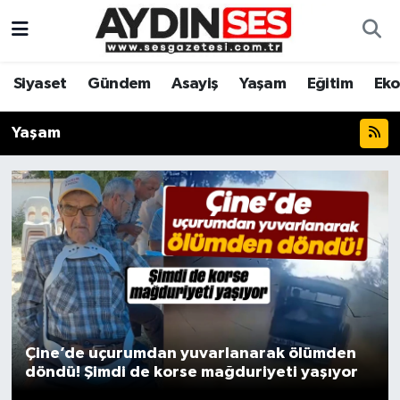
Asayiş
Aydın Nöbetçi Eczaneler
Siyaset
Gündem
Asayiş
Yaşam
Eğitim
Ek
Gündem
Aydın Hava Durumu
Yaşam
Siyaset
Aydin Namaz Vakitleri
Ekonomi
Aydın Trafik Yoğunluk Haritası
Yaşam
Süper Lig Puan Durumu ve Fikstür
Eğitim
Tüm Manşetler
Kültür Sanat
Son Dakika Haberleri
Çine’de uçurumdan yuvarlanarak ölümden
döndü! Şimdi de korse mağduriyeti yaşıyor
Spor
Haber Arşivi