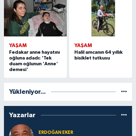
YAŞAM
YAŞAM
Fedakar anne hayatını
Halil amcanın 64 yıllık
oğluna adadı: 'Tek
bisiklet tutkusu
duam oğlunun 'Anne'
demesi'
Yükleniyor...
Yazarlar
ERDOĞAN EKER