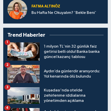
FATMA ALTINÖZ
Bu Hafta Ne Okuyalım? 'Bekle Beni'
Trend Haberler
1
1 milyon TL'nin 32 günlük faiz
getirisi belli oldu! Banka banka
güncel kazanç tablosu
2
Aydın’da günlerdir aranıyordu:
Yol kenarında ölü bulundu
3
Kuşadası'nda otelde
zehirlenme iddialarına
yönetimden açıklama
4