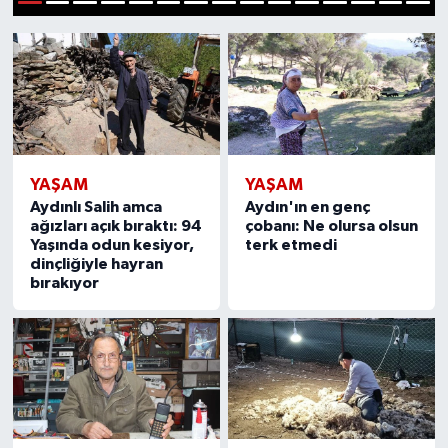
1
2
3
4
5
6
7
8
9
10
11
12
13
14
15
YAŞAM
YAŞAM
Aydınlı Salih amca
Aydın'ın en genç
ağızları açık bıraktı: 94
çobanı: Ne olursa olsun
Yaşında odun kesiyor,
terk etmedi
dinçliğiyle hayran
bırakıyor