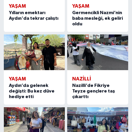
YAŞAM
YAŞAM
Yılların emektarı
Germencikli Nazmi’nin
Aydın'da tekrar çalıştı
baba mesleği, ek geliri
oldu
YAŞAM
NAZILLI
Aydın’da gelenek
Nazilli’de Fikriye
değişti: Bu kez düve
Teyze gençlere taş
hediye etti
çıkarttı