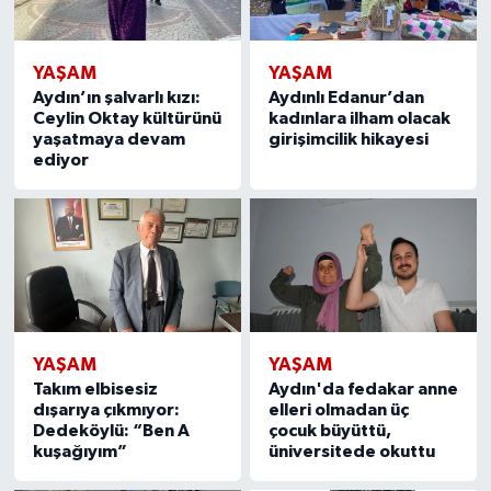
YAŞAM
YAŞAM
Aydın’ın şalvarlı kızı:
Aydınlı Edanur’dan
Ceylin Oktay kültürünü
kadınlara ilham olacak
yaşatmaya devam
girişimcilik hikayesi
ediyor
YAŞAM
YAŞAM
Takım elbisesiz
Aydın'da fedakar anne
dışarıya çıkmıyor:
elleri olmadan üç
Dedeköylü: “Ben A
çocuk büyüttü,
kuşağıyım”
üniversitede okuttu