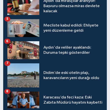
Aydın'da mirasçılar aranıyor!
Başvuru olmazsa miras devlete
kalacak
5
Mecliste kabul edildi: Ehliyete
yeni düzenleme geldi
6
Aydın'da veliler ayaklandı:
Duruma tepki gösterdiler
7
Didim’de eski otelin plajı,
karavancıların yeni durağı oldu
8
Karacasu’da feci kaza: Eski
Zabıta Müdürü hayatını kaybetti