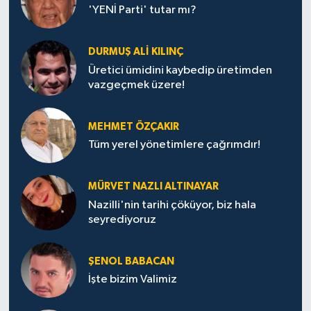
'YENİ Parti' tutar mı?
DURMUŞ ALI KILINÇ
Üretici ümidini kaybedip üretimden
vazgeçmek üzere!
MEHMET ÖZÇAKIR
Tüm yerel yönetimlere çağrımdır!
MÜRVET NAZLI ALTINAYAR
Nazilli'nin tarihi çöküyor, biz hala
seyrediyoruz
ŞENOL BABACAN
İşte bizim Valimiz