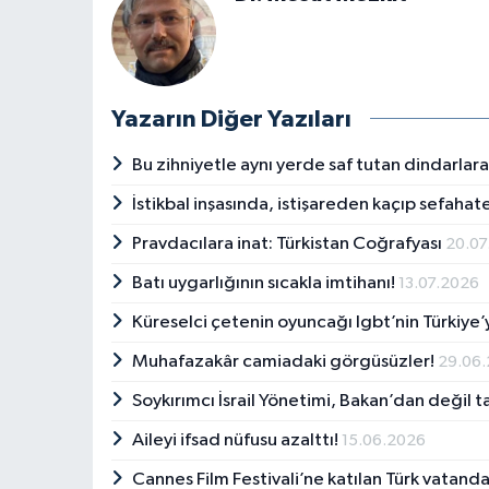
Yazarın Diğer Yazıları
Bu zihniyetle aynı yerde saf tutan dindarla
İstikbal inşasında, istişareden kaçıp sefaha
Pravdacılara inat: Türkistan Coğrafyası
20.07
Batı uygarlığının sıcakla imtihanı!
13.07.2026
Küreselci çetenin oyuncağı lgbt’nin Türkiye’y
Muhafazakâr camiadaki görgüsüzler!
29.06
Soykırımcı İsrail Yönetimi, Bakan’dan değil 
Aileyi ifsad nüfusu azalttı!
15.06.2026
Cannes Film Festivali’ne katılan Türk vatanda