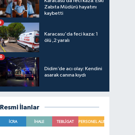
Karacasu’da feci kaza: Eski
Zabıta Müdürü hayatını
kaybetti
9
Karacasu'da feci kaza: 1
ölü ,2 yaralı
10
Didim’de acı olay: Kendini
asarak canına kıydı
Resmi İlanlar