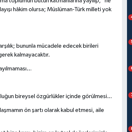
urma toplumun bütün katmanlarına yayılıp, "ne
 anlayışı hâkim olursa; Müslüman-Türk milleti yok
karşılık; bununla mücadele edecek birileri
gerek kalmayacaktır.
sayılmaması…
uluğun bireysel özgürlükler içinde görülmesi…
lılaşmamın ön şartı olarak kabul etmesi, aile