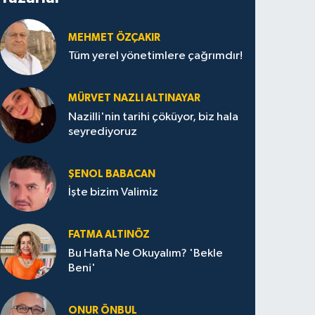
MEHMET ÖZÇAKIR
Tüm yerel yönetimlere çağrımdır!
MÜRVET NAZLI ALTINAYAR
Nazilli'nin tarihi çöküyor, biz hala
seyrediyoruz
ŞENOL BABACAN
İşte bizim Valimiz
FATMA ALTINÖZ
Bu Hafta Ne Okuyalım? 'Bekle
Beni'
ONUR ÖNBUL