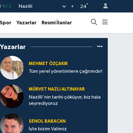
°
Nazilli
24
%0.17
%0.27
Spor
Yazarlar
Resmi İlanlar
%0.35
%2.12
Yazarlar
3
%-19
MEHMET ÖZÇAKIR
Tüm yerel yönetimlere çağrımdır!
MÜRVET NAZLI ALTINAYAR
Nazilli'nin tarihi çöküyor, biz hala
seyrediyoruz
ŞENOL BABACAN
İşte bizim Valimiz