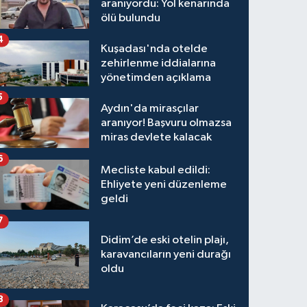
aranıyordu: Yol kenarında
ölü bulundu
4
Kuşadası'nda otelde
zehirlenme iddialarına
yönetimden açıklama
5
Aydın'da mirasçılar
aranıyor! Başvuru olmazsa
miras devlete kalacak
6
Mecliste kabul edildi:
Ehliyete yeni düzenleme
geldi
7
Didim’de eski otelin plajı,
karavancıların yeni durağı
oldu
8