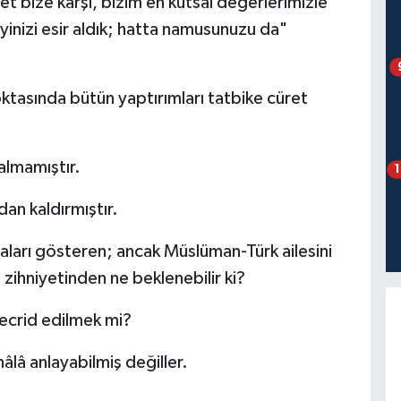
t bize karşı, bizim en kutsal değerlerimizle
eyinizi esir aldık; hatta namusunuzu da"
ktasında bütün yaptırımları tatbike cüret
almamıştır.
dan kaldırmıştır.
aları gösteren; ancak Müslüman-Türk ailesini
ihniyetinden ne beklenebilir ki?
ecrid edilmek mi?
âlâ anlayabilmiş değiller.