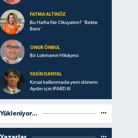
FATMA ALTINÖZ
Bu Hafta Ne Okuyalım? 'Bekle
Beni'
ONUR ÖNBUL
Bir Lokmanın Hikâyesi
YASIN DANYAL
Kırsal kalkınmada yeni dönem:
Aydın için IPARD III
Yükleniyor...
Yazarlar