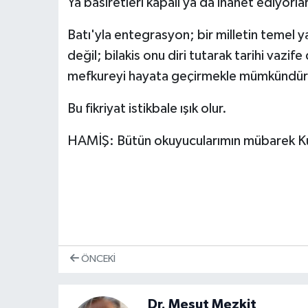
Ya basiretleri kapalı ya da ihanet ediyorlar
Batı'yla entegrasyon; bir milletin temel y
değil; bilakis onu diri tutarak tarihi vazi
mefkureyi hayata geçirmekle mümkündür
Bu fikriyat istikbale ışık olur.
HAMİŞ: Bütün okuyucularımın mübarek Ku
ÖNCEKI
Dr. Mesut Mezkit