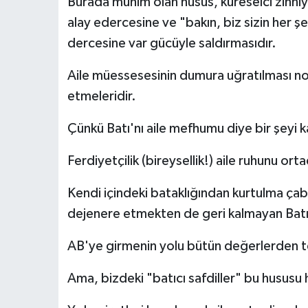
Burada mühim olan husus, küreselci zihniye
alay edercesine ve "bakın, biz sizin her ş
dercesine var gücüyle saldırmasıdır.
Aile müessesesinin dumura uğratılması no
etmeleridir.
Çünkü Batı'nı aile mefhumu diye bir şeyi k
Ferdiyetçilik (bireysellik!) aile ruhunu orta
Kendi içindeki bataklığından kurtulma çab
dejenere etmekten de geri kalmayan Batı z
AB'ye girmenin yolu bütün değerlerden t
Ama, bizdeki "batıcı safdiller" bu hususu h