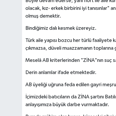
Böyle devam ederse; yani flört ile aile k
olacak, kız- erkek birbirini iyi tanısınlar"
olmuş demektir.
Bindiğimiz dalı kesmek üzereyiz.
Türk aile yapısı bozcu her türlü faaliyete 
çıkmazsa, düveli muazzamanın toplarına 
Meselâ AB kriterlerinden "ZİNA"nın suç 
Derin anlamlar ifade etmektedir.
AB üyeliği uğruna feda edilen gayri meşr
İçimizdeki batıcıların da ZİNA şartını Batı
anlayışımıza büyük darbe vurmaktadır.