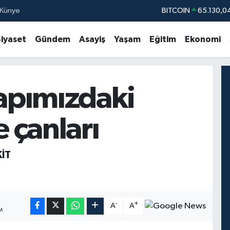
Künye
DOLAR
47,7106
EURO
55,1652
Siyaset
Gündem
Asayiş
Yaşam
Eğitim
Ekonomi
STERLİN
64,4046
GRAM ALTIN
6618.49
yapımızdaki
BİST100
13.77
e çanları
IT
-
+
A
A
M