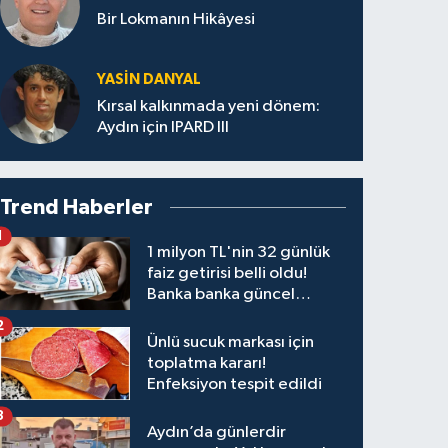
Bir Lokmanın Hikâyesi
YASIN DANYAL
Kırsal kalkınmada yeni dönem:
Aydın için IPARD III
Trend Haberler
1
1 milyon TL'nin 32 günlük
faiz getirisi belli oldu!
Banka banka güncel
kazanç tablosu
2
Ünlü sucuk markası için
toplatma kararı!
Enfeksiyon tespit edildi
3
Aydın’da günlerdir