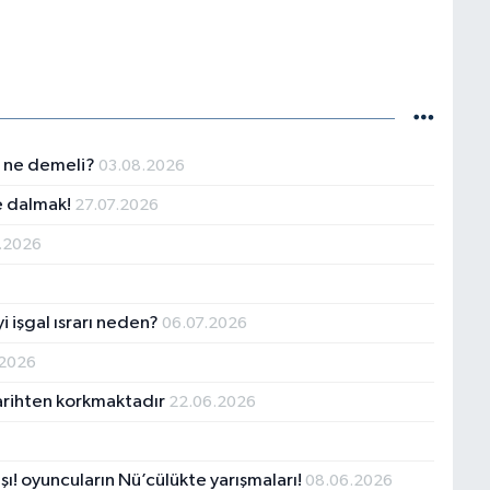
ra ne demeli?
03.08.2026
te dalmak!
27.07.2026
.2026
i işgal ısrarı neden?
06.07.2026
.2026
tarihten korkmaktadır
22.06.2026
şı! oyuncuların Nü’cülükte yarışmaları!
08.06.2026