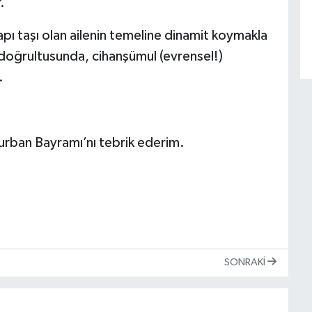
.
apı taşı olan ailenin temeline dinamit koymakla
fe doğrultusunda, cihanşümul (evrensel!)
.
rban Bayramı’nı tebrik ederim.
SONRAKI