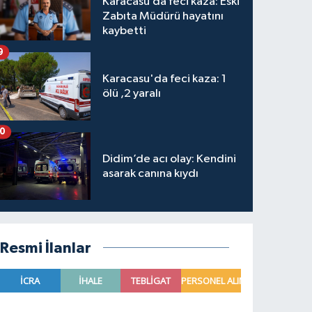
Karacasu’da feci kaza: Eski
Zabıta Müdürü hayatını
kaybetti
9
Karacasu'da feci kaza: 1
ölü ,2 yaralı
10
Didim’de acı olay: Kendini
asarak canına kıydı
Resmi İlanlar