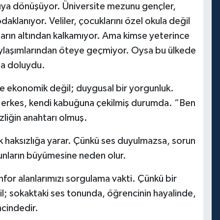
sızıya dönüşüyor. Üniversite mezunu gençler,
klanıyor. Veliler, çocuklarını özel okula değil
ların altından kalkamıyor. Ama kimse yeterince
aylaşımlarından öteye geçmiyor. Oysa bu ülkede
zla doluydu.
e ekonomik değil; duygusal bir yorgunluk.
. Herkes, kendi kabuğuna çekilmiş durumda. “Ben
zliğin anahtarı olmuş.
 haksızlığa yarar. Çünkü ses duyulmazsa, sorun
runların büyümesine neden olur.
konfor alanlarımızı sorgulama vakti. Çünkü bir
l; sokaktaki ses tonunda, öğrencinin hayalinde,
cindedir.