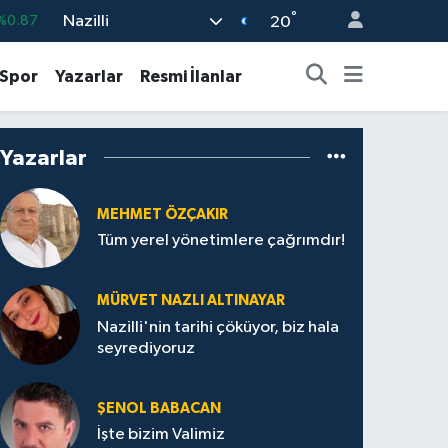
°
Nazilli
%0.87
20
%0.18
Spor
Yazarlar
Resmi İlanlar
%0.32
%0.38
Yazarlar
%0.03
9
%-14
MEHMET ÖZÇAKIR
Tüm yerel yönetimlere çağrımdır!
MÜRVET NAZLI ALTINAYAR
Nazilli'nin tarihi çöküyor, biz hala
seyrediyoruz
ŞENOL BABACAN
İşte bizim Valimiz