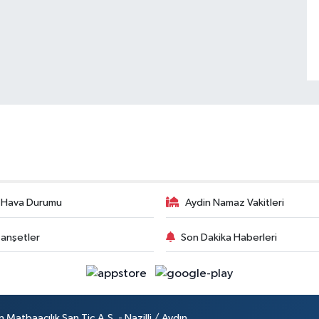
 Hava Durumu
Aydin Namaz Vakitleri
anşetler
Son Dakika Haberleri
atbaacılık San.Tic.A.Ş. - Nazilli / Aydın