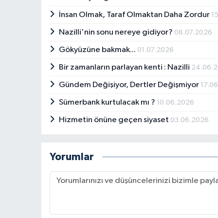
İnsan Olmak, Taraf Olmaktan Daha Zordur
1
Nazilli'nin sonu nereye gidiyor?
08.07.2026
Gökyüzüne bakmak...
01.07.2026
Bir zamanların parlayan kenti : Nazilli
24.06.
Gündem Değişiyor, Dertler Değişmiyor
17.0
Sümerbank kurtulacak mı ?
10.06.2026
Hizmetin önüne geçen siyaset
03.06.2026
Yorumlar