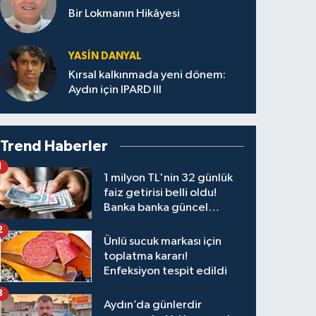
Bir Lokmanın Hikâyesi
YASIN DANYAL
Kırsal kalkınmada yeni dönem:
Aydın için IPARD III
Trend Haberler
1
1 milyon TL'nin 32 günlük
faiz getirisi belli oldu!
Banka banka güncel
kazanç tablosu
2
Ünlü sucuk markası için
toplatma kararı!
Enfeksiyon tespit edildi
3
Aydın’da günlerdir