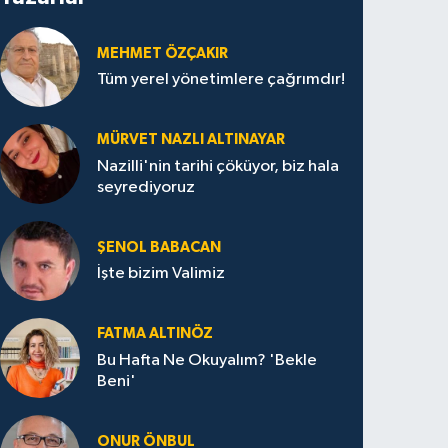
MEHMET ÖZÇAKIR
Tüm yerel yönetimlere çağrımdır!
MÜRVET NAZLI ALTINAYAR
Nazilli'nin tarihi çöküyor, biz hala
seyrediyoruz
ŞENOL BABACAN
İşte bizim Valimiz
FATMA ALTINÖZ
Bu Hafta Ne Okuyalım? 'Bekle
Beni'
ONUR ÖNBUL