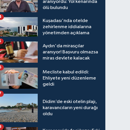
aranıyordu: Yol kenarında
ölü bulundu
4
Kuşadası'nda otelde
zehirlenme iddialarına
yönetimden açıklama
5
Aydın'da mirasçılar
aranıyor! Başvuru olmazsa
miras devlete kalacak
6
Mecliste kabul edildi:
Ehliyete yeni düzenleme
geldi
7
Didim’de eski otelin plajı,
karavancıların yeni durağı
oldu
8