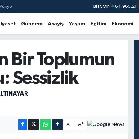
Künye
BITCOIN
64.960,21
DOLAR
47,7436
Siyaset
Gündem
Asayiş
Yaşam
Eğitim
Ekonomi
EURO
55,2510
STERLİN
64,4811
GRAM ALTIN
6660.55
n Bir Toplumun
BİST100
13.77
: Sessizlik
ALTINAYAR
-
+
A
A