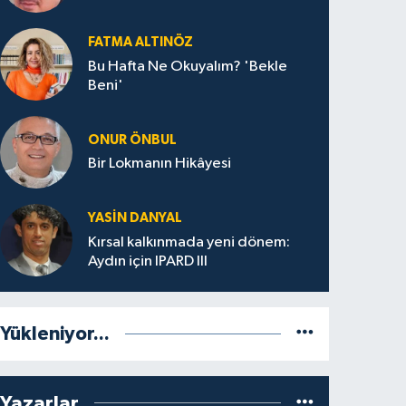
FATMA ALTINÖZ
Bu Hafta Ne Okuyalım? 'Bekle
Beni'
ONUR ÖNBUL
Bir Lokmanın Hikâyesi
YASIN DANYAL
Kırsal kalkınmada yeni dönem:
Aydın için IPARD III
Yükleniyor...
Yazarlar