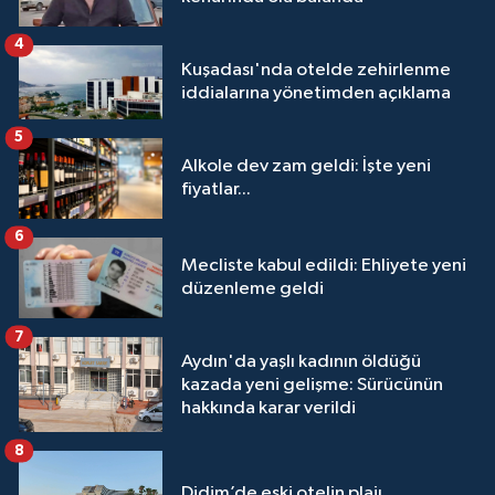
4
Kuşadası'nda otelde zehirlenme
iddialarına yönetimden açıklama
5
Alkole dev zam geldi: İşte yeni
fiyatlar...
6
Mecliste kabul edildi: Ehliyete yeni
düzenleme geldi
7
Aydın'da yaşlı kadının öldüğü
kazada yeni gelişme: Sürücünün
hakkında karar verildi
8
Didim’de eski otelin plajı,