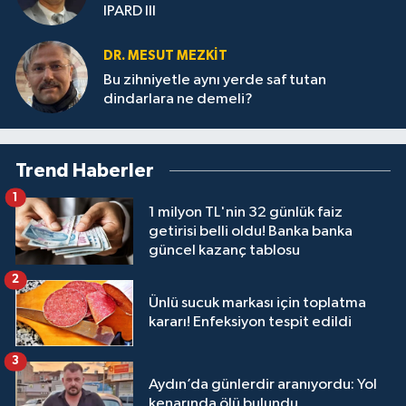
IPARD III
DR. MESUT MEZKIT
Bu zihniyetle aynı yerde saf tutan
dindarlara ne demeli?
Trend Haberler
1
1 milyon TL'nin 32 günlük faiz
getirisi belli oldu! Banka banka
güncel kazanç tablosu
2
Ünlü sucuk markası için toplatma
kararı! Enfeksiyon tespit edildi
3
Aydın’da günlerdir aranıyordu: Yol
kenarında ölü bulundu