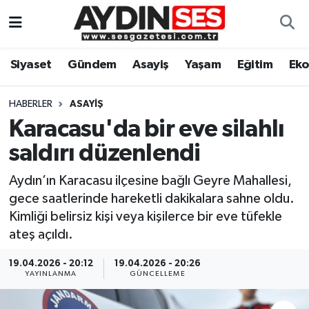
Asayiş
Aydın Nöbetçi Eczaneler
Siyaset
Gündem
Asayiş
Yaşam
Eğitim
Ek
Gündem
Aydın Hava Durumu
HABERLER
ASAYIŞ
Siyaset
Aydin Namaz Vakitleri
Karacasu'da bir eve silahlı
saldırı düzenlendi
Ekonomi
Aydın Trafik Yoğunluk Haritası
Aydın’ın Karacasu ilçesine bağlı Geyre Mahallesi,
Yaşam
Süper Lig Puan Durumu ve Fikstür
gece saatlerinde hareketli dakikalara sahne oldu.
Kimliği belirsiz kişi veya kişilerce bir eve tüfekle
Eğitim
Tüm Manşetler
ateş açıldı.
Kültür Sanat
Son Dakika Haberleri
19.04.2026 - 20:12
19.04.2026 - 20:26
YAYINLANMA
GÜNCELLEME
Spor
Haber Arşivi