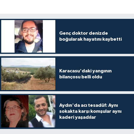
Genç doktor denizde
boğularak hayatını kaybetti
Karacasu'daki yangının
bilançosu belli oldu
Aydın'da acı tesadüf: Aynı
sokakta karşı komşular aynı
kaderi yaşadılar