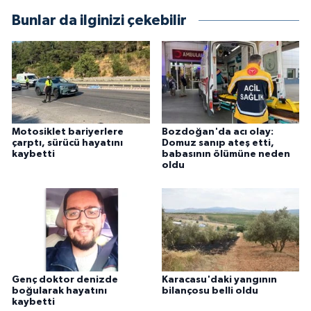
Bunlar da ilginizi çekebilir
Motosiklet bariyerlere
Bozdoğan'da acı olay:
çarptı, sürücü hayatını
Domuz sanıp ateş etti,
kaybetti
babasının ölümüne neden
oldu
Genç doktor denizde
Karacasu'daki yangının
boğularak hayatını
bilançosu belli oldu
kaybetti