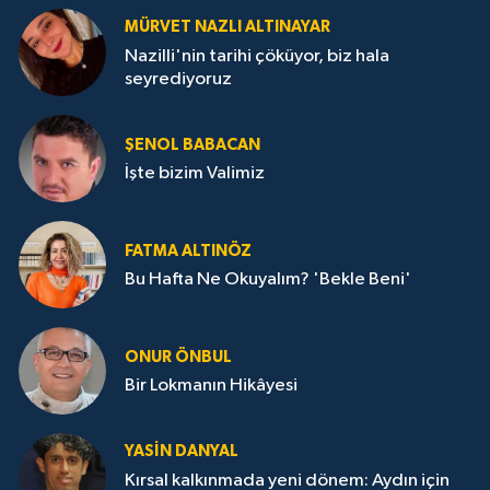
MÜRVET NAZLI ALTINAYAR
Nazilli'nin tarihi çöküyor, biz hala
seyrediyoruz
ŞENOL BABACAN
İşte bizim Valimiz
FATMA ALTINÖZ
Bu Hafta Ne Okuyalım? 'Bekle Beni'
ONUR ÖNBUL
Bir Lokmanın Hikâyesi
YASIN DANYAL
Kırsal kalkınmada yeni dönem: Aydın için