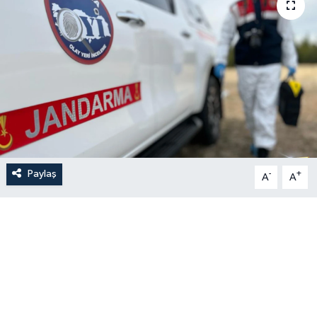
Paylaş
-
+
A
A