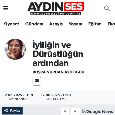
Asayiş
Aydın Nöbetçi Eczaneler
Siyaset
Gündem
Asayiş
Yaşam
Eğitim
Ek
Gündem
Aydın Hava Durumu
İyiliğin ve
Siyaset
Aydin Namaz Vakitleri
Dürüstlüğün
Ekonomi
Aydın Trafik Yoğunluk Haritası
ardından
Yaşam
Süper Lig Puan Durumu ve Fikstür
BÜŞRA NURDAN AYDOĞDU
Eğitim
Tüm Manşetler
12.06.2025 - 11:19
12.06.2025 - 11:19
Kültür Sanat
Son Dakika Haberleri
YAYINLANMA
GÜNCELLEME
Paylaş
Spor
Haber Arşivi
-
+
A
A