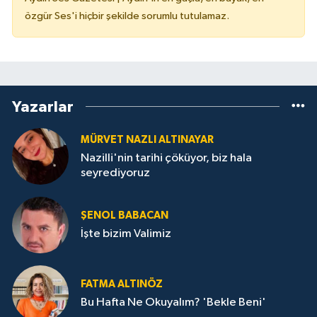
özgür Ses'i hiçbir şekilde sorumlu tutulamaz.
Yazarlar
MÜRVET NAZLI ALTINAYAR
Nazilli'nin tarihi çöküyor, biz hala
seyrediyoruz
ŞENOL BABACAN
İşte bizim Valimiz
FATMA ALTINÖZ
Bu Hafta Ne Okuyalım? 'Bekle Beni'