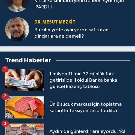
Kırsal kalkınmada yeni dönem: Aydın için
IPARD III
DR. MESUT MEZKIT
Bu zihniyetle aynı yerde saf tutan
dindarlara ne demeli?
Trend Haberler
1
1 milyon TL'nin 32 günlük faiz
getirisi belli oldu! Banka banka
güncel kazanç tablosu
2
Ünlü sucuk markası için toplatma
kararı! Enfeksiyon tespit edildi
3
Aydın’da günlerdir aranıyordu: Yol