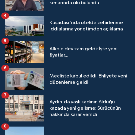
kenarında ölü bulundu
4
Kuşadası'nda otelde zehirlenme
iddialarına yönetimden açıklama
5
Alkole dev zam geldi: İşte yeni
fiyatlar...
6
Mecliste kabul edildi: Ehliyete yeni
düzenleme geldi
7
Aydın'da yaşlı kadının öldüğü
kazada yeni gelişme: Sürücünün
hakkında karar verildi
8