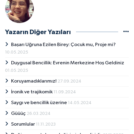
Yazarın Diğer Yazıları
Başarı Uğruna Ezilen Birey: Çocuk mu, Proje mi?
10.05.2025
Duygusal Bencillik: Evrenin Merkezine Hoş Geldiniz
01.05.2025
Koruyamadıklarımız!
27.09.2024
İronik ve trajikomik
11.09.2024
Saygı ve bencillik üzerine
14.05.2024
Güüüç
26.03.2024
Sorumlular
11.11.2023