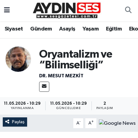
Asayiş
Aydın Nöbetçi Eczaneler
Siyaset
Gündem
Asayiş
Yaşam
Eğitim
Ek
Gündem
Aydın Hava Durumu
Oryantalizm ve
Siyaset
Aydin Namaz Vakitleri
“Bilimselliği”
Ekonomi
Aydın Trafik Yoğunluk Haritası
DR. MESUT MEZKIT
Yaşam
Süper Lig Puan Durumu ve Fikstür
Eğitim
Tüm Manşetler
11.05.2026 - 10:29
11.05.2026 - 10:29
2
YAYINLANMA
GÜNCELLEME
PAYLAŞIM
Kültür Sanat
Son Dakika Haberleri
Paylaş
-
+
A
A
Spor
Haber Arşivi