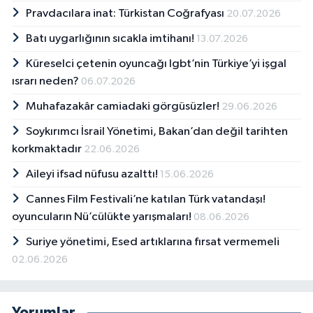
Pravdacılara inat: Türkistan Coğrafyası
20.07.2026
Batı uygarlığının sıcakla imtihanı!
13.07.2026
Küreselci çetenin oyuncağı lgbt’nin Türkiye’yi işgal
ısrarı neden?
06.07.2026
Muhafazakâr camiadaki görgüsüzler!
29.06.2026
Soykırımcı İsrail Yönetimi, Bakan’dan değil tarihten
korkmaktadır
22.06.2026
Aileyi ifsad nüfusu azalttı!
15.06.2026
Cannes Film Festivali’ne katılan Türk vatandaşı!
oyuncuların Nü’cülükte yarışmaları!
08.06.2026
Suriye yönetimi, Esed artıklarına fırsat vermemeli
02.06.2026
Yorumlar