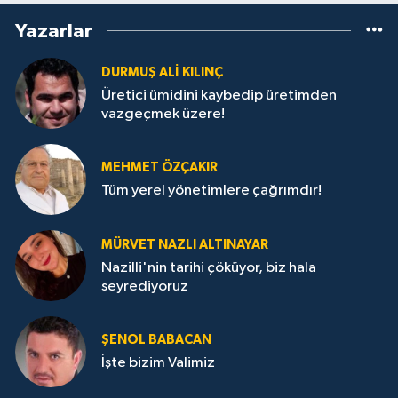
Yazarlar
DURMUŞ ALI KILINÇ
Üretici ümidini kaybedip üretimden
vazgeçmek üzere!
MEHMET ÖZÇAKIR
Tüm yerel yönetimlere çağrımdır!
MÜRVET NAZLI ALTINAYAR
Nazilli'nin tarihi çöküyor, biz hala
seyrediyoruz
ŞENOL BABACAN
İşte bizim Valimiz