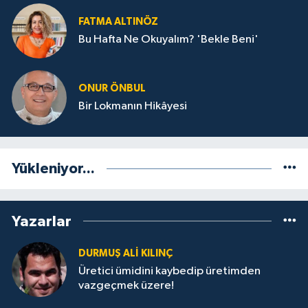
FATMA ALTINÖZ
Bu Hafta Ne Okuyalım? 'Bekle Beni'
ONUR ÖNBUL
Bir Lokmanın Hikâyesi
Yükleniyor...
Yazarlar
DURMUŞ ALI KILINÇ
Üretici ümidini kaybedip üretimden
vazgeçmek üzere!