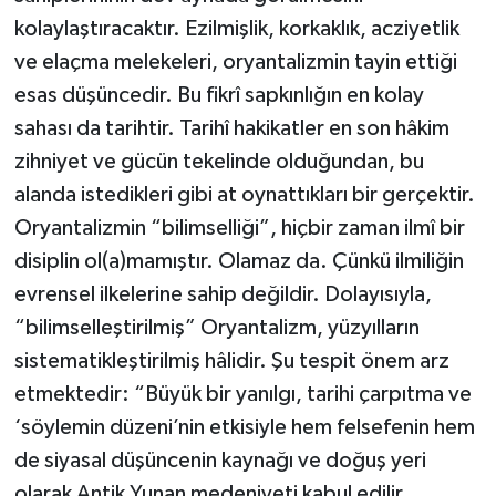
kolaylaştıracaktır. Ezilmişlik, korkaklık, acziyetlik
ve elaçma melekeleri, oryantalizmin tayin ettiği
esas düşüncedir. Bu fikrî sapkınlığın en kolay
sahası da tarihtir. Tarihî hakikatler en son hâkim
zihniyet ve gücün tekelinde olduğundan, bu
alanda istedikleri gibi at oynattıkları bir gerçektir.
Oryantalizmin “bilimselliği”, hiçbir zaman ilmî bir
disiplin ol(a)mamıştır. Olamaz da. Çünkü ilmiliğin
evrensel ilkelerine sahip değildir. Dolayısıyla,
“bilimselleştirilmiş” Oryantalizm, yüzyılların
sistematikleştirilmiş hâlidir. Şu tespit önem arz
etmektedir: “Büyük bir yanılgı, tarihi çarpıtma ve
‘söylemin düzeni’nin etkisiyle hem felsefenin hem
de siyasal düşüncenin kaynağı ve doğuş yeri
olarak Antik Yunan medeniyeti kabul edilir.