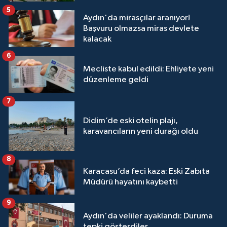
5
Aydın'da mirasçılar aranıyor!
Başvuru olmazsa miras devlete
kalacak
6
Mecliste kabul edildi: Ehliyete yeni
düzenleme geldi
7
Didim’de eski otelin plajı,
karavancıların yeni durağı oldu
8
Karacasu’da feci kaza: Eski Zabıta
Müdürü hayatını kaybetti
9
Aydın'da veliler ayaklandı: Duruma
tepki gösterdiler