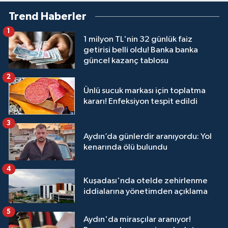
Trend Haberler
1
1 milyon TL'nin 32 günlük faiz
getirisi belli oldu! Banka banka
güncel kazanç tablosu
2
Ünlü sucuk markası için toplatma
kararı! Enfeksiyon tespit edildi
3
Aydın’da günlerdir aranıyordu: Yol
kenarında ölü bulundu
4
Kuşadası'nda otelde zehirlenme
iddialarına yönetimden açıklama
5
Aydın'da mirasçılar aranıyor!