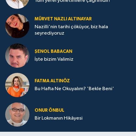
Tüm yerel yönetimlere çağrımdır!
MÜRVET NAZLI ALTINAYAR
Nazilli'nin tarihi çöküyor, biz hala
seyrediyoruz
ŞENOL BABACAN
İşte bizim Valimiz
FATMA ALTINÖZ
Bu Hafta Ne Okuyalım? 'Bekle Beni'
ONUR ÖNBUL
Bir Lokmanın Hikâyesi