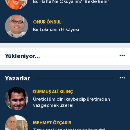
Bu Hafta Ne Okuyalım? 'Bekle Beni'
ONUR ÖNBUL
Bir Lokmanın Hikâyesi
Yükleniyor...
Yazarlar
DURMUŞ ALI KILINÇ
Üretici ümidini kaybedip üretimden
vazgeçmek üzere!
MEHMET ÖZÇAKIR