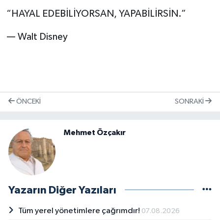
“HAYAL EDEBİLİYORSAN, YAPABİLİRSİN.”
— Walt Disney
ÖNCEKI
SONRAKI
Mehmet Özçakır
Yazarın Diğer Yazıları
Tüm yerel yönetimlere çağrımdır!
07.08.2026