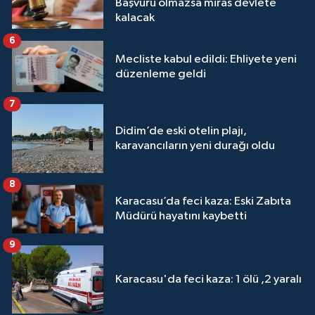
Başvuru olmazsa miras devlete
kalacak
6
Mecliste kabul edildi: Ehliyete yeni
düzenleme geldi
7
Didim’de eski otelin plajı,
karavancıların yeni durağı oldu
8
Karacasu’da feci kaza: Eski Zabıta
Müdürü hayatını kaybetti
9
Karacasu'da feci kaza: 1 ölü ,2 yaralı