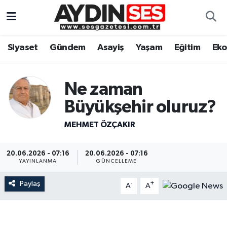
Asayiş
Aydın Nöbetçi Eczaneler
Siyaset
Gündem
Asayiş
Yaşam
Eğitim
Ek
Gündem
Aydın Hava Durumu
Ne zaman
Siyaset
Aydin Namaz Vakitleri
Büyükşehir oluruz?
Ekonomi
Aydın Trafik Yoğunluk Haritası
MEHMET ÖZÇAKIR
Yaşam
Süper Lig Puan Durumu ve Fikstür
20.06.2026 - 07:16
20.06.2026 - 07:16
YAYINLANMA
GÜNCELLEME
Eğitim
Tüm Manşetler
Paylaş
-
+
A
A
Kültür Sanat
Son Dakika Haberleri
Spor
Haber Arşivi