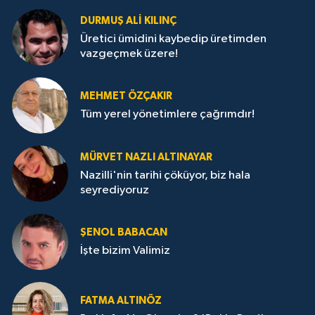
DURMUŞ ALI KILINÇ
Üretici ümidini kaybedip üretimden
vazgeçmek üzere!
MEHMET ÖZÇAKIR
Tüm yerel yönetimlere çağrımdır!
MÜRVET NAZLI ALTINAYAR
Nazilli'nin tarihi çöküyor, biz hala
seyrediyoruz
ŞENOL BABACAN
İşte bizim Valimiz
FATMA ALTINÖZ