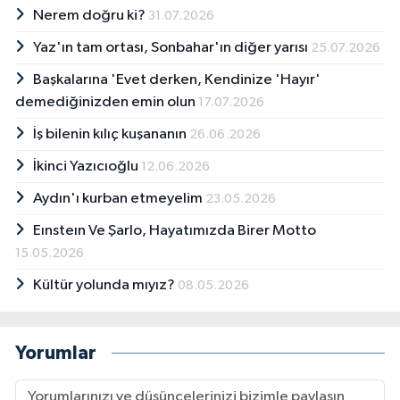
Nerem doğru ki?
31.07.2026
Yaz'ın tam ortası, Sonbahar'ın diğer yarısı
25.07.2026
Başkalarına 'Evet derken, Kendinize 'Hayır'
demediğinizden emin olun
17.07.2026
İş bilenin kılıç kuşananın
26.06.2026
İkinci Yazıcıoğlu
12.06.2026
Aydın'ı kurban etmeyelim
23.05.2026
Eınsteın Ve Şarlo, Hayatımızda Birer Motto
15.05.2026
Kültür yolunda mıyız?
08.05.2026
Yorumlar