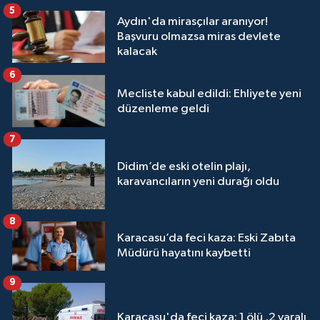
5
Aydın'da mirasçılar aranıyor!
Başvuru olmazsa miras devlete
kalacak
6
Mecliste kabul edildi: Ehliyete yeni
düzenleme geldi
7
Didim’de eski otelin plajı,
karavancıların yeni durağı oldu
8
Karacasu’da feci kaza: Eski Zabıta
Müdürü hayatını kaybetti
9
Karacasu'da feci kaza: 1 ölü ,2 yaralı