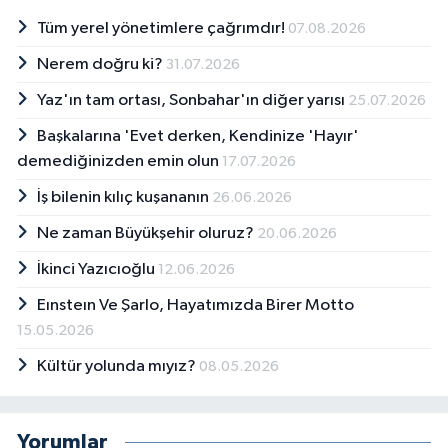
Tüm yerel yönetimlere çağrımdır!
07.08.2026
Nerem doğru ki?
31.07.2026
Yaz'ın tam ortası, Sonbahar'ın diğer yarısı
25.07.2026
Başkalarına 'Evet derken, Kendinize 'Hayır'
demediğinizden emin olun
17.07.2026
İş bilenin kılıç kuşananın
26.06.2026
Ne zaman Büyükşehir oluruz?
20.06.2026
İkinci Yazıcıoğlu
12.06.2026
Eınsteın Ve Şarlo, Hayatımızda Birer Motto
15.05.2026
Kültür yolunda mıyız?
08.05.2026
Yorumlar