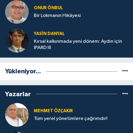
ONUR ÖNBUL
Bir Lokmanın Hikâyesi
YASIN DANYAL
Kırsal kalkınmada yeni dönem: Aydın için
IPARD III
Yükleniyor...
Yazarlar
MEHMET ÖZÇAKIR
Tüm yerel yönetimlere çağrımdır!