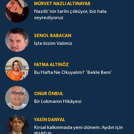
MÜRVET NAZLI ALTINAYAR
Nazilli'nin tarihi çöküyor, biz hala
seyrediyoruz
ŞENOL BABACAN
İşte bizim Valimiz
FATMA ALTINÖZ
Bu Hafta Ne Okuyalım? 'Bekle Beni'
ONUR ÖNBUL
Bir Lokmanın Hikâyesi
YASIN DANYAL
Kırsal kalkınmada yeni dönem: Aydın için
IPARD III