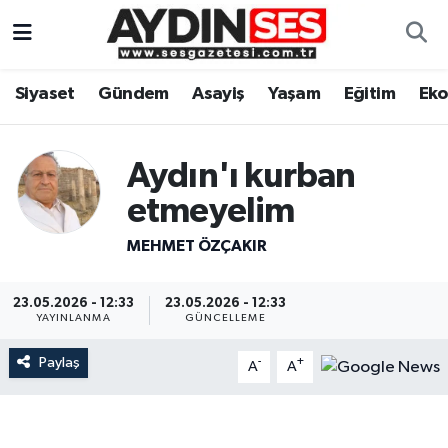
Asayiş
Aydın Nöbetçi Eczaneler
Siyaset
Gündem
Asayiş
Yaşam
Eğitim
Ek
Gündem
Aydın Hava Durumu
Aydın'ı kurban
Siyaset
Aydin Namaz Vakitleri
etmeyelim
Ekonomi
Aydın Trafik Yoğunluk Haritası
MEHMET ÖZÇAKIR
Yaşam
Süper Lig Puan Durumu ve Fikstür
23.05.2026 - 12:33
23.05.2026 - 12:33
YAYINLANMA
GÜNCELLEME
Eğitim
Tüm Manşetler
Paylaş
-
+
A
A
Kültür Sanat
Son Dakika Haberleri
Spor
Haber Arşivi