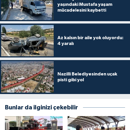
yaşındaki Mustafa yaşam
mücadelesini kaybetti
Az kalsın bir aile yok oluyordu:
4 yaralı
Nazilli Belediyesinden uçak
pisti gibi yol
Bunlar da ilginizi çekebilir