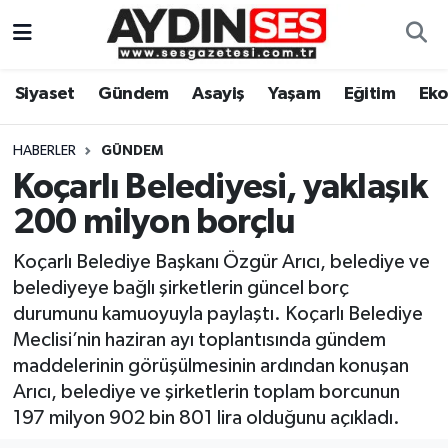
Asayiş
Aydın Nöbetçi Eczaneler
Siyaset
Gündem
Asayiş
Yaşam
Eğitim
Ek
Gündem
Aydın Hava Durumu
HABERLER
GÜNDEM
Siyaset
Aydin Namaz Vakitleri
Koçarlı Belediyesi, yaklaşık
200 milyon borçlu
Ekonomi
Aydın Trafik Yoğunluk Haritası
Koçarlı Belediye Başkanı Özgür Arıcı, belediye ve
Yaşam
Süper Lig Puan Durumu ve Fikstür
belediyeye bağlı şirketlerin güncel borç
durumunu kamuoyuyla paylaştı. Koçarlı Belediye
Eğitim
Tüm Manşetler
Meclisi’nin haziran ayı toplantısında gündem
maddelerinin görüşülmesinin ardından konuşan
Kültür Sanat
Son Dakika Haberleri
Arıcı, belediye ve şirketlerin toplam borcunun
197 milyon 902 bin 801 lira olduğunu açıkladı.
Spor
Haber Arşivi