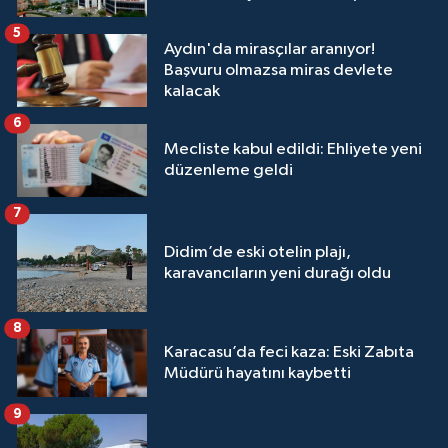
5
Aydın'da mirasçılar aranıyor!
Başvuru olmazsa miras devlete
kalacak
6
Mecliste kabul edildi: Ehliyete yeni
düzenleme geldi
7
Didim’de eski otelin plajı,
karavancıların yeni durağı oldu
8
Karacasu’da feci kaza: Eski Zabıta
Müdürü hayatını kaybetti
9