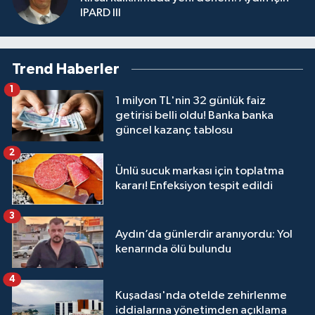
IPARD III
Trend Haberler
1
1 milyon TL'nin 32 günlük faiz
getirisi belli oldu! Banka banka
güncel kazanç tablosu
2
Ünlü sucuk markası için toplatma
kararı! Enfeksiyon tespit edildi
3
Aydın’da günlerdir aranıyordu: Yol
kenarında ölü bulundu
4
Kuşadası'nda otelde zehirlenme
iddialarına yönetimden açıklama