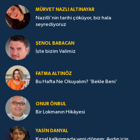
MÜRVET NAZLI ALTINAYAR
Nazilli'nin tarihi çöküyor, biz hala
seyrediyoruz
ŞENOL BABACAN
İşte bizim Valimiz
FATMA ALTINÖZ
Bu Hafta Ne Okuyalım? 'Bekle Beni'
ONUR ÖNBUL
Bir Lokmanın Hikâyesi
YASIN DANYAL
Kırsal kalkınmada yeni dönem: Aydın için