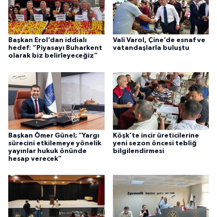
Başkan Erol’dan iddialı
Vali Varol, Çine’de esnaf ve
hedef: “Piyasayı Buharkent
vatandaşlarla buluştu
olarak biz belirleyeceğiz”
Başkan Ömer Günel; "Yargı
Köşk’te incir üreticilerine
sürecini etkilemeye yönelik
yeni sezon öncesi tebliğ
yayınlar hukuk önünde
bilgilendirmesi
hesap verecek"