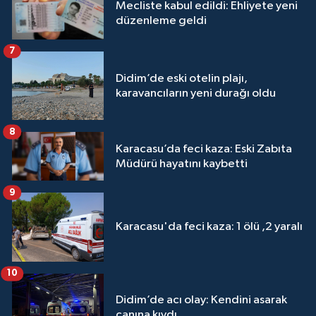
Mecliste kabul edildi: Ehliyete yeni
düzenleme geldi
7
Didim’de eski otelin plajı,
karavancıların yeni durağı oldu
8
Karacasu’da feci kaza: Eski Zabıta
Müdürü hayatını kaybetti
9
Karacasu'da feci kaza: 1 ölü ,2 yaralı
10
Didim’de acı olay: Kendini asarak
canına kıydı