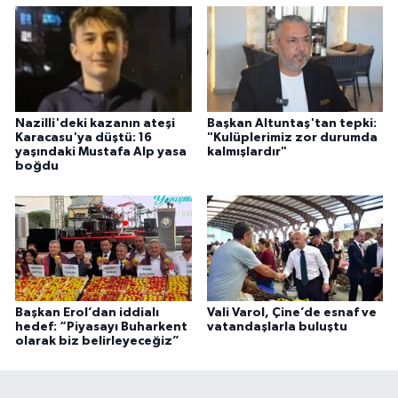
Nazilli'deki kazanın ateşi
Başkan Altuntaş'tan tepki:
Karacasu'ya düştü: 16
"Kulüplerimiz zor durumda
yaşındaki Mustafa Alp yasa
kalmışlardır"
boğdu
Başkan Erol’dan iddialı
Vali Varol, Çine’de esnaf ve
hedef: “Piyasayı Buharkent
vatandaşlarla buluştu
olarak biz belirleyeceğiz”