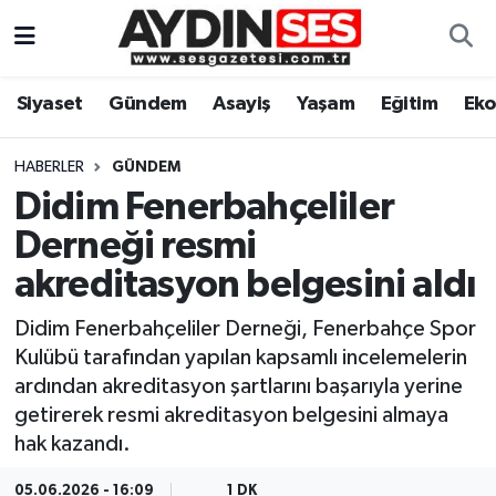
Asayiş
Aydın Nöbetçi Eczaneler
Siyaset
Gündem
Asayiş
Yaşam
Eğitim
Ek
Gündem
Aydın Hava Durumu
HABERLER
GÜNDEM
Siyaset
Aydin Namaz Vakitleri
Didim Fenerbahçeliler
Derneği resmi
Ekonomi
Aydın Trafik Yoğunluk Haritası
akreditasyon belgesini aldı
Yaşam
Süper Lig Puan Durumu ve Fikstür
Didim Fenerbahçeliler Derneği, Fenerbahçe Spor
Kulübü tarafından yapılan kapsamlı incelemelerin
Eğitim
Tüm Manşetler
ardından akreditasyon şartlarını başarıyla yerine
getirerek resmi akreditasyon belgesini almaya
Kültür Sanat
Son Dakika Haberleri
hak kazandı.
Spor
Haber Arşivi
05.06.2026 - 16:09
1 DK