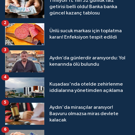
1 milyon TL'nin 32 günlük faiz
getirisi belli oldu! Banka banka
güncel kazanç tablosu
2
Ünlü sucuk markası için toplatma
kararı! Enfeksiyon tespit edildi
3
Aydın’da günlerdir aranıyordu: Yol
kenarında ölü bulundu
4
Kuşadası'nda otelde zehirlenme
iddialarına yönetimden açıklama
5
Aydın'da mirasçılar aranıyor!
Başvuru olmazsa miras devlete
kalacak
6