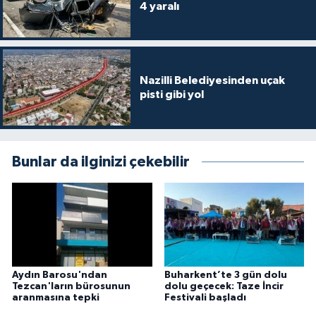
4 yaralı
Nazilli Belediyesinden uçak
pisti gibi yol
Bunlar da ilginizi çekebilir
Aydın Barosu'ndan
Buharkent’te 3 gün dolu
Tezcan'ların bürosunun
dolu geçecek: Taze İncir
aranmasına tepki
Festivali başladı