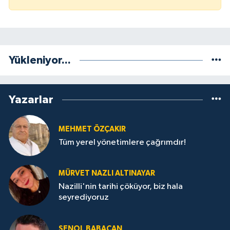
Yükleniyor...
Yazarlar
MEHMET ÖZÇAKIR
Tüm yerel yönetimlere çağrımdır!
MÜRVET NAZLI ALTINAYAR
Nazilli'nin tarihi çöküyor, biz hala
seyrediyoruz
ŞENOL BABACAN