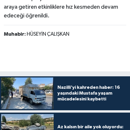
araya getiren etkinliklere hız kesmeden devam
edeceği öğrenildi.
Muhabir:
HÜSEYİN ÇALIŞKAN
Nazilli’yi kahreden haber: 16
yaşındaki Mustafa yaşam
mücadelesini kaybetti
Az kalsın bir aile yok oluyordu: