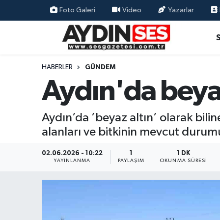
Foto Galeri
Video
Yazarlar
Asayiş
Aydın Nöbetçi Eczaneler
Gündem
Aydın Hava Durumu
HABERLER
GÜNDEM
Aydın'da beyaz 
Siyaset
Aydin Namaz Vakitleri
Ekonomi
Aydın Trafik Yoğunluk Haritası
Aydın’da ’beyaz altın’ olarak bili
alanları ve bitkinin mevcut durum
Yaşam
Süper Lig Puan Durumu ve Fikstür
02.06.2026 - 10:22
1
1 DK
Eğitim
Tüm Manşetler
YAYINLANMA
PAYLAŞIM
OKUNMA SÜRESI
Kültür Sanat
Son Dakika Haberleri
Spor
Haber Arşivi