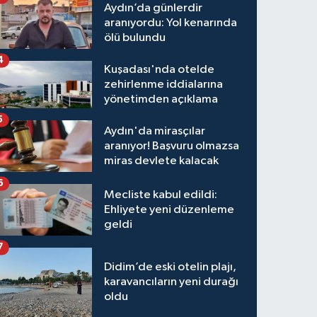
Aydın’da günlerdir
aranıyordu: Yol kenarında
ölü bulundu
4
Kuşadası'nda otelde
zehirlenme iddialarına
yönetimden açıklama
5
Aydın'da mirasçılar
aranıyor! Başvuru olmazsa
miras devlete kalacak
6
Mecliste kabul edildi:
Ehliyete yeni düzenleme
geldi
7
Didim’de eski otelin plajı,
karavancıların yeni durağı
oldu