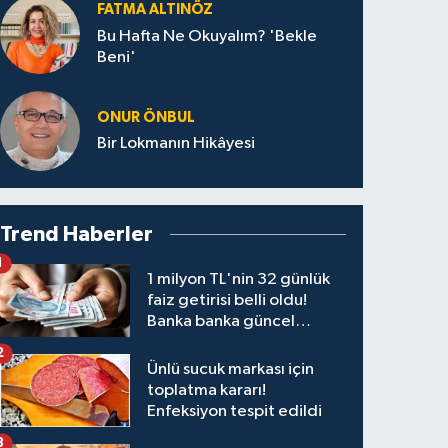
FATMA ALTINÖZ
Bu Hafta Ne Okuyalım? 'Bekle
Beni'
ONUR ÖNBUL
Bir Lokmanın Hikâyesi
Trend Haberler
1
1 milyon TL'nin 32 günlük
faiz getirisi belli oldu!
Banka banka güncel
kazanç tablosu
2
Ünlü sucuk markası için
toplatma kararı!
Enfeksiyon tespit edildi
3