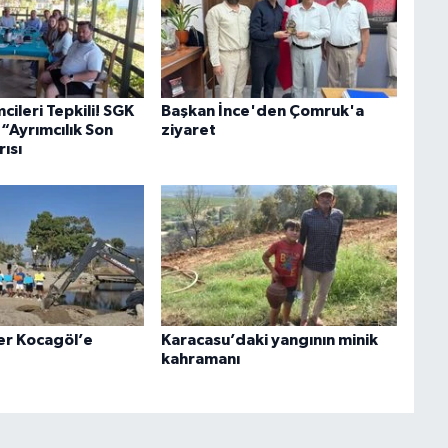
cileri Tepkili! SGK
Başkan İnce'den Çomruk'a
“Ayrımcılık Son
ziyaret
ısı
er Kocagöl’e
Karacasu’daki yangının minik
kahramanı