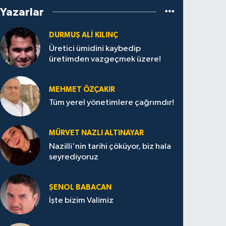
Yazarlar
DURMUŞ ALI KILINÇ
Üretici ümidini kaybedip
üretimden vazgeçmek üzere!
MEHMET ÖZÇAKIR
Tüm yerel yönetimlere çağrımdır!
MÜRVET NAZLI ALTINAYAR
Nazilli'nin tarihi çöküyor, biz hala
seyrediyoruz
ŞENOL BABACAN
İşte bizim Valimiz