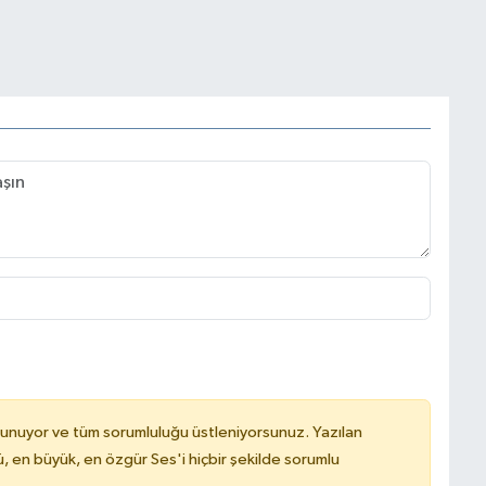
lunuyor ve tüm sorumluluğu üstleniyorsunuz. Yazılan
, en büyük, en özgür Ses'i hiçbir şekilde sorumlu