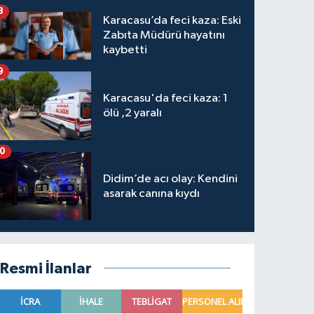
8
Karacasu’da feci kaza: Eski
Zabıta Müdürü hayatını
kaybetti
9
Karacasu'da feci kaza: 1
ölü ,2 yaralı
10
Didim’de acı olay: Kendini
asarak canına kıydı
Resmi İlanlar