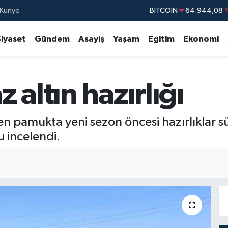
BITCOIN
64.944,08
Künye
DOLAR
47,7436
Siyaset
Gündem
Asayiş
Yaşam
Eğitim
Ekonomi
EURO
55,2510
STERLİN
64,4811
GRAM ALTIN
6660.55
altın hazırlığı
BİST100
13.77
nen pamukta yeni sezon öncesi hazırlıklar s
u incelendi.