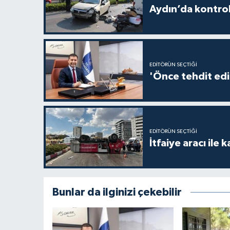
Aydın’da kontrol
EDITÖRÜN SEÇTIĞI
'Önce tehdit edil
EDITÖRÜN SEÇTIĞI
İtfaiye aracı ile 
Bunlar da ilginizi çekebilir