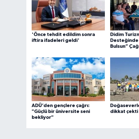
'Önce tehdit edildim sonra
Didim Turizm
iftira ifadeleri geldi'
Desteğinde 
Bulsun” Çağr
ADÜ’den gençlere çağrı:
Doğaseverl
"Güçlü bir üniversite seni
dikkat çekti
bekliyor"