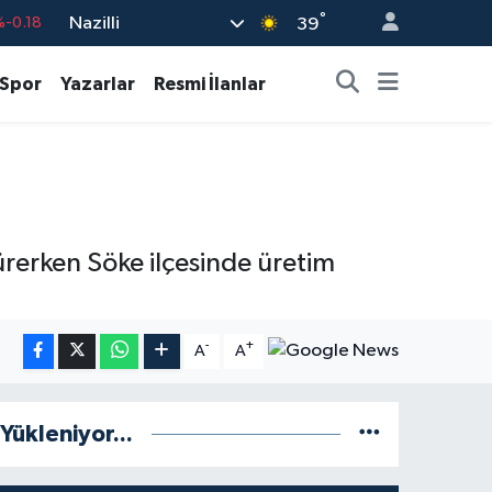
°
%-0.18
Nazilli
39
%0.18
Spor
Yazarlar
Resmi İlanlar
%0.32
%0.38
%0.03
9
%-14
ürerken Söke ilçesinde üretim
-
+
A
A
Yükleniyor...