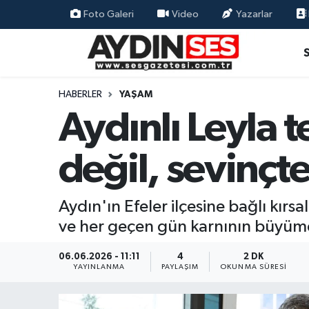
Foto Galeri
Video
Yazarlar
Asayiş
Aydın Nöbetçi Eczaneler
Gündem
Aydın Hava Durumu
HABERLER
YAŞAM
Aydınlı Leyla 
Siyaset
Aydin Namaz Vakitleri
değil, sevinçt
Ekonomi
Aydın Trafik Yoğunluk Haritası
Yaşam
Süper Lig Puan Durumu ve Fikstür
Aydın'ın Efeler ilçesine bağlı kırs
ve her geçen gün karnının büyümes
Eğitim
Tüm Manşetler
06.06.2026 - 11:11
4
2 DK
Kültür Sanat
Son Dakika Haberleri
YAYINLANMA
PAYLAŞIM
OKUNMA SÜRESI
Spor
Haber Arşivi