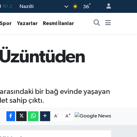
°
Nazilli
%0.17
36
%0.27
Spor
Yazarlar
Resmi İlanlar
%0.35
%2.12
: Üzüntüden
3
%-19
4
%1.2
i arasındaki bir bağ evinde yaşayan
t sahip çıktı.
-
+
A
A