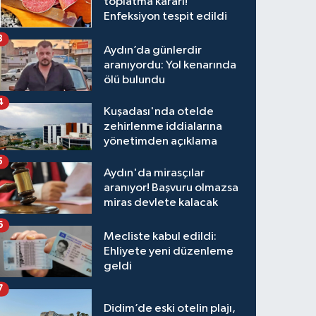
toplatma kararı!
Enfeksiyon tespit edildi
3
Aydın’da günlerdir
aranıyordu: Yol kenarında
ölü bulundu
4
Kuşadası'nda otelde
zehirlenme iddialarına
yönetimden açıklama
5
Aydın'da mirasçılar
aranıyor! Başvuru olmazsa
miras devlete kalacak
6
Mecliste kabul edildi:
Ehliyete yeni düzenleme
geldi
7
Didim’de eski otelin plajı,