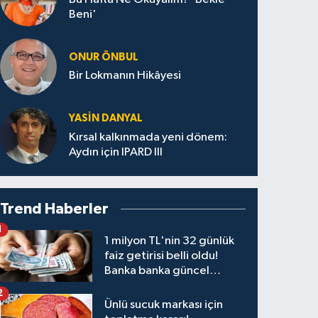
Beni'
ONUR ÖNBUL
Bir Lokmanın Hikâyesi
YASIN DANYAL
Kırsal kalkınmada yeni dönem:
Aydın için IPARD III
Trend Haberler
1
1 milyon TL'nin 32 günlük
faiz getirisi belli oldu!
Banka banka güncel
kazanç tablosu
2
Ünlü sucuk markası için