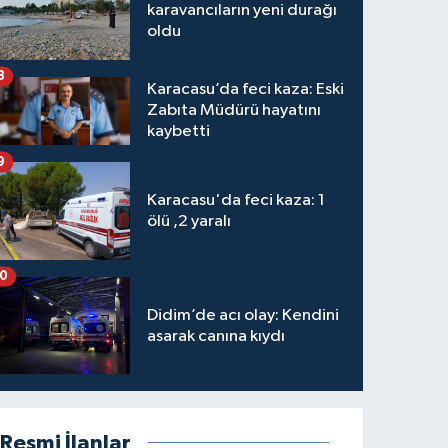
karavancıların yeni durağı
oldu
8
Karacasu’da feci kaza: Eski
Zabıta Müdürü hayatını
kaybetti
9
Karacasu'da feci kaza: 1
ölü ,2 yaralı
10
Didim’de acı olay: Kendini
asarak canına kıydı
Resmi İlanlar