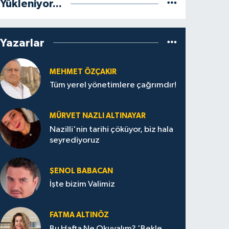
Yükleniyor...
Yazarlar
MEHMET ÖZÇAKIR
Tüm yerel yönetimlere çağrımdır!
MÜRVET NAZLI ALTINAYAR
Nazilli'nin tarihi çöküyor, biz hala
seyrediyoruz
ŞENOL BABACAN
İşte bizim Valimiz
FATMA ALTINÖZ
Bu Hafta Ne Okuyalım? 'Bekle