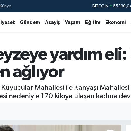
Künye
DOLAR
47,7106
EURO
55,1652
Siyaset
Gündem
Asayiş
Yaşam
Eğitim
Ekonomi
STERLİN
64,4046
GRAM ALTIN
6618.49
teyzeye yardım eli
BİST100
13.77
BITCOIN
65.130,0
en ağlıyor
al Kuyucular Mahallesi ile Kanyaşı Mahalles
i nedeniyle 170 kiloya ulaşan kadına devle