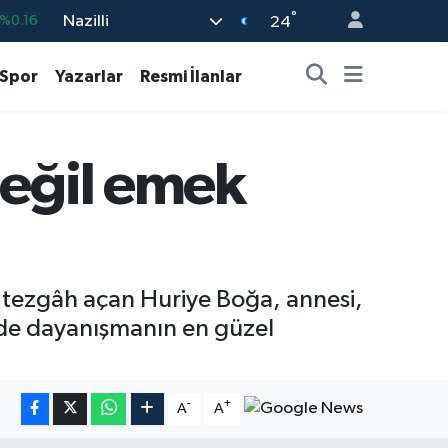
°
Nazilli
%0.06
24
%0.02
Spor
Yazarlar
Resmi İlanlar
8
%0.2
%0.12
değil emek
9
%70
%0.16
a tezgâh açan Huriye Boğa, annesi,
m de dayanışmanın en güzel
-
+
A
A