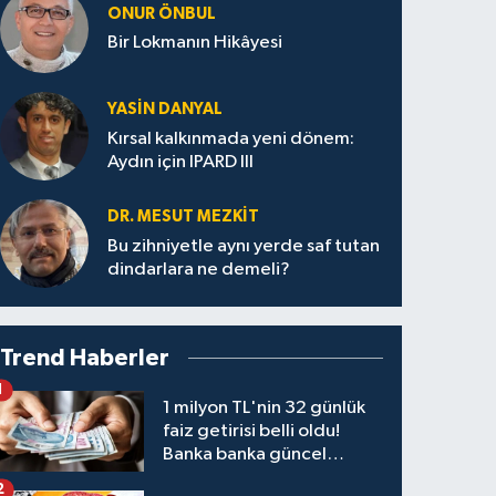
ONUR ÖNBUL
Bir Lokmanın Hikâyesi
YASIN DANYAL
Kırsal kalkınmada yeni dönem:
Aydın için IPARD III
DR. MESUT MEZKIT
Bu zihniyetle aynı yerde saf tutan
dindarlara ne demeli?
Trend Haberler
1
1 milyon TL'nin 32 günlük
faiz getirisi belli oldu!
Banka banka güncel
kazanç tablosu
2