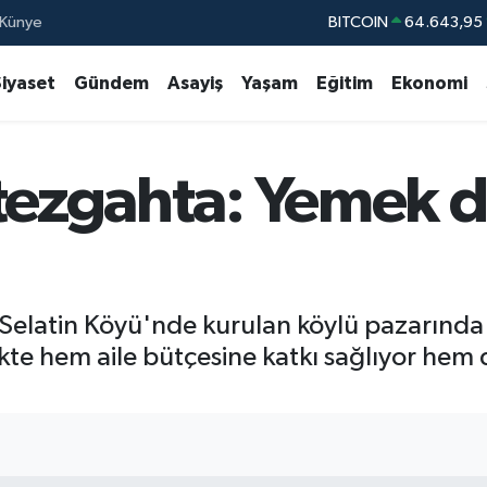
Künye
DOLAR
47,6006
EURO
55,0250
Siyaset
Gündem
Asayiş
Yaşam
Eğitim
Ekonomi
STERLİN
64,239
GRAM ALTIN
6500.87
 tezgahta: Yemek 
BİST100
13.79
BITCOIN
64.643,95
 Selatin Köyü'nde kurulan köylü pazarınd
likte hem aile bütçesine katkı sağlıyor he