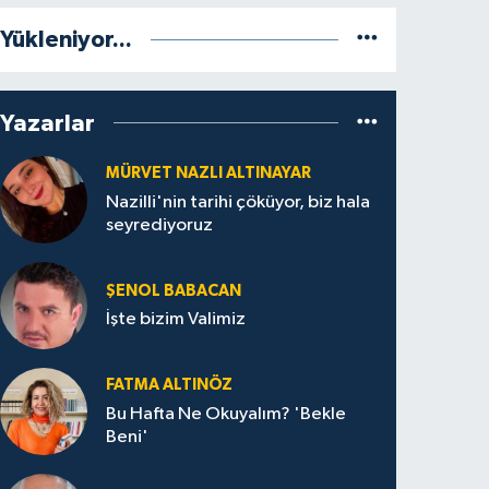
Yükleniyor...
Yazarlar
MÜRVET NAZLI ALTINAYAR
Nazilli'nin tarihi çöküyor, biz hala
seyrediyoruz
ŞENOL BABACAN
İşte bizim Valimiz
FATMA ALTINÖZ
Bu Hafta Ne Okuyalım? 'Bekle
Beni'