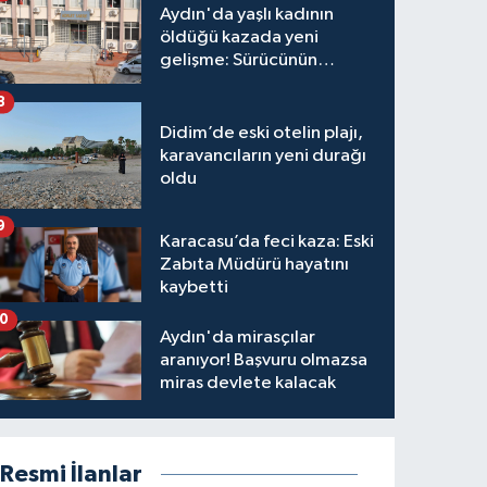
Aydın'da yaşlı kadının
öldüğü kazada yeni
gelişme: Sürücünün
hakkında karar verildi
8
Didim’de eski otelin plajı,
karavancıların yeni durağı
oldu
9
Karacasu’da feci kaza: Eski
Zabıta Müdürü hayatını
kaybetti
10
Aydın'da mirasçılar
aranıyor! Başvuru olmazsa
miras devlete kalacak
Resmi İlanlar