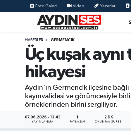
Foto Galeri
Video
Yazarlar
Asayiş
Aydın Nöbetçi Eczaneler
Gündem
Aydın Hava Durumu
HABERLER
GERMENCIK
Üç kuşak aynı
Siyaset
Aydin Namaz Vakitleri
hikayesi
Ekonomi
Aydın Trafik Yoğunluk Haritası
Yaşam
Süper Lig Puan Durumu ve Fikstür
Aydın'ın Germencik ilçesine bağlı
kayınvalidesi ve görümcesiyle bir
Eğitim
Tüm Manşetler
örneklerinden birini sergiliyor.
Kültür Sanat
Son Dakika Haberleri
07.06.2026 - 13:43
1
2 DK
YAYINLANMA
PAYLAŞIM
OKUNMA SÜRESI
Spor
Haber Arşivi