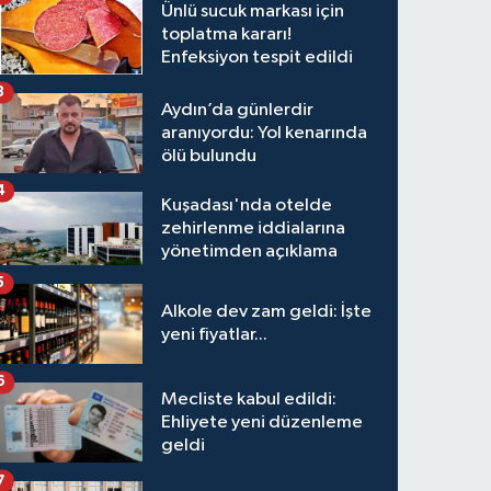
Ünlü sucuk markası için
toplatma kararı!
Enfeksiyon tespit edildi
3
Aydın’da günlerdir
aranıyordu: Yol kenarında
ölü bulundu
4
Kuşadası'nda otelde
zehirlenme iddialarına
yönetimden açıklama
5
Alkole dev zam geldi: İşte
yeni fiyatlar...
6
Mecliste kabul edildi:
Ehliyete yeni düzenleme
geldi
7