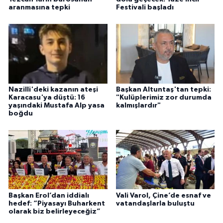
aranmasına tepki
Festivali başladı
Nazilli'deki kazanın ateşi
Başkan Altuntaş'tan tepki:
Karacasu'ya düştü: 16
"Kulüplerimiz zor durumda
yaşındaki Mustafa Alp yasa
kalmışlardır"
boğdu
Başkan Erol’dan iddialı
Vali Varol, Çine’de esnaf ve
hedef: “Piyasayı Buharkent
vatandaşlarla buluştu
olarak biz belirleyeceğiz”