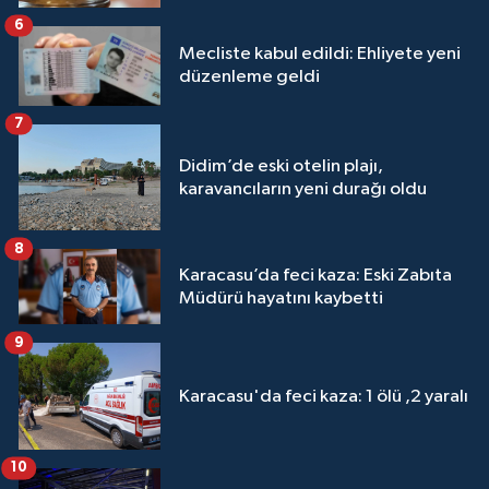
6
Mecliste kabul edildi: Ehliyete yeni
düzenleme geldi
7
Didim’de eski otelin plajı,
karavancıların yeni durağı oldu
8
Karacasu’da feci kaza: Eski Zabıta
Müdürü hayatını kaybetti
9
Karacasu'da feci kaza: 1 ölü ,2 yaralı
10