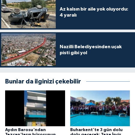
Az kalsın bir aile yok oluyordu:
4 yaralı
Nazilli Belediyesinden uçak
pisti gibi yol
Bunlar da ilginizi çekebilir
Aydın Barosu'ndan
Buharkent’te 3 gün dolu
Tezcan'ların bürosunun
dolu geçecek: Taze İncir