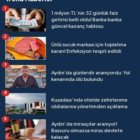
1
1 milyon TL'nin 32 günlük faiz
getirisi belli oldu! Banka banka
güncel kazanç tablosu
2
Ünlü sucuk markası için toplatma
kararı! Enfeksiyon tespit edildi
3
Aydın’da günlerdir aranıyordu: Yol
kenarında ölü bulundu
4
Kuşadası'nda otelde zehirlenme
iddialarına yönetimden açıklama
5
Aydın'da mirasçılar aranıyor!
Başvuru olmazsa miras devlete
kalacak