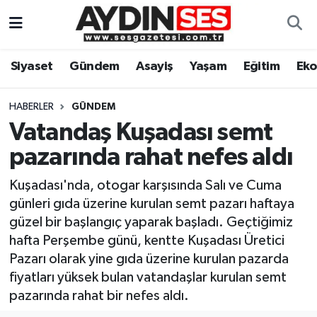
Asayiş
Aydın Nöbetçi Eczaneler
Siyaset
Gündem
Asayiş
Yaşam
Eğitim
Ek
Gündem
Aydın Hava Durumu
HABERLER
GÜNDEM
Siyaset
Aydin Namaz Vakitleri
Vatandaş Kuşadası semt
pazarında rahat nefes aldı
Ekonomi
Aydın Trafik Yoğunluk Haritası
Kuşadası'nda, otogar karşısında Salı ve Cuma
Yaşam
Süper Lig Puan Durumu ve Fikstür
günleri gıda üzerine kurulan semt pazarı haftaya
güzel bir başlangıç yaparak başladı. Geçtiğimiz
Eğitim
Tüm Manşetler
hafta Perşembe günü, kentte Kuşadası Üretici
Pazarı olarak yine gıda üzerine kurulan pazarda
Kültür Sanat
Son Dakika Haberleri
fiyatları yüksek bulan vatandaşlar kurulan semt
pazarında rahat bir nefes aldı.
Spor
Haber Arşivi