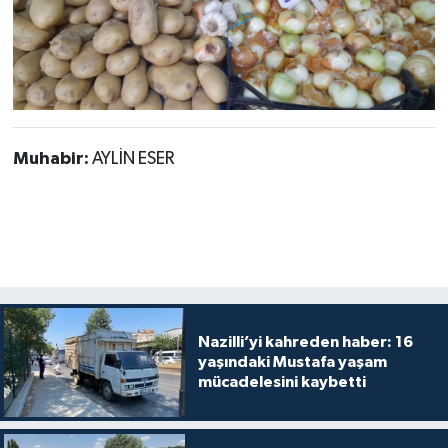
Muhabir:
AYLİN ESER
Nazilli’yi kahreden haber: 16
yaşındaki Mustafa yaşam
mücadelesini kaybetti