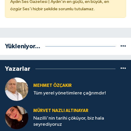
Aydın Ses Gazetesi | Aydın'ın en güçlü, en büyük, en
özgür Ses'i hiçbir şekilde sorumlu tutulamaz.
Yükleniyor...
Yazarlar
MEHMET ÖZÇAKIR
Tüm yerel yönetimlere çağrımdır!
MÜRVET NAZLI ALTINAYAR
Nazilli'nin tarihi çöküyor, biz hala
seyrediyoruz