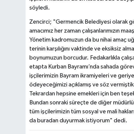
söyledi.
Zencirci; "Germencik Belediyesi olarak g
amacımız her zaman çalışanlarımızın maaşl
Yönetim kadromuzun da bu nihai amaç uğrun
terinin karşılığını vaktinde ve eksiksiz almas
boynumuzun borcudur. Fedakarlıkla çalışan
etapta Kurban Bayramı’nda sahada görevl
işçilerimizin Bayram ikramiyeleri ve geriye 
ödeyeceğimizi açıklamış ve söz vermiştik
Tekrardan hepsine emekleri için ben teşekk
Bundan sonraki süreçte de diğer müdürlük
tüm işçilerimizin tüm sosyal ve mali hakl
da buradan duyurmak istiyorum" dedi.