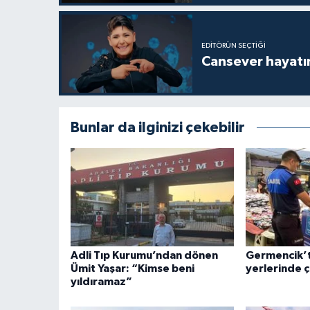
EDITÖRÜN SEÇTIĞI
Cansever hayatın
Bunlar da ilginizi çekebilir
Adli Tıp Kurumu’ndan dönen
Germencik’
Ümit Yaşar: “Kimse beni
yerlerinde 
yıldıramaz”