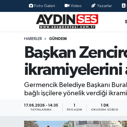
Foto Galeri
Video
Yazarlar
Asayiş
Aydın Nöbetçi Eczaneler
Gündem
Aydın Hava Durumu
HABERLER
GÜNDEM
Başkan Zencirci
Siyaset
Aydin Namaz Vakitleri
ikramiyelerini 
Ekonomi
Aydın Trafik Yoğunluk Haritası
Yaşam
Süper Lig Puan Durumu ve Fikstür
Germencik Belediye Başkanı Burak
bağlı işçilere yönelik verdiği ikra
Eğitim
Tüm Manşetler
17.06.2026 - 14:35
1
1 DK
Kültür Sanat
Son Dakika Haberleri
YAYINLANMA
PAYLAŞIM
OKUNMA SÜRESI
Spor
Haber Arşivi