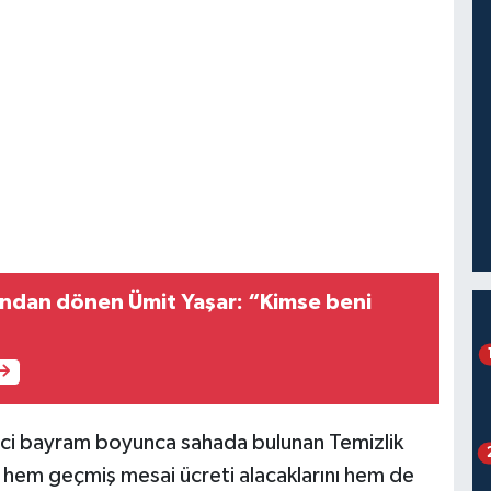
’ndan dönen Ümit Yaşar: “Kimse beni
ci bayram boyunca sahada bulunan Temizlik
n hem geçmiş mesai ücreti alacaklarını hem de