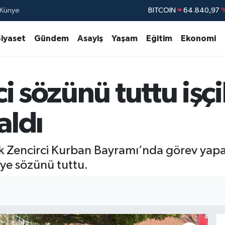
Künye
DOLAR
47,7436
EURO
55,2510
Siyaset
Gündem
Asayiş
Yaşam
Eğitim
Ekonomi
STERLİN
64,4811
GRAM ALTIN
6660.
 sözünü tuttu işçi
BİST100
13.779
BITCOIN
64.840,97
%
aldı
 Zencirci Kurban Bayramı’nda görev yapan
miye sözünü tuttu.