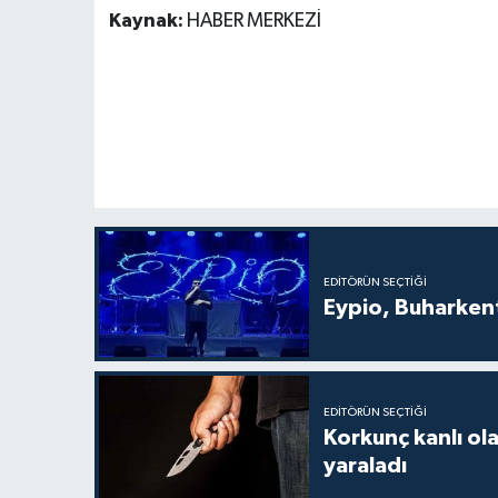
Kaynak:
HABER MERKEZİ
EDITÖRÜN SEÇTIĞI
Eypio, Buharkent
EDITÖRÜN SEÇTIĞI
Korkunç kanlı ol
yaraladı