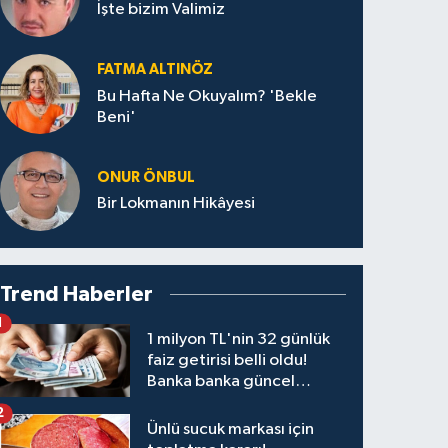
İşte bizim Valimiz
FATMA ALTINÖZ
Bu Hafta Ne Okuyalım? 'Bekle
Beni'
ONUR ÖNBUL
Bir Lokmanın Hikâyesi
Trend Haberler
1
1 milyon TL'nin 32 günlük
faiz getirisi belli oldu!
Banka banka güncel
kazanç tablosu
2
Ünlü sucuk markası için