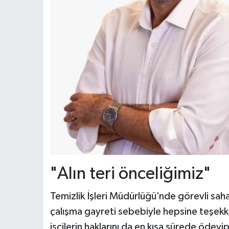
"Alın teri önceliğimiz"
Temizlik İşleri Müdürlüğü’nde görevli sah
çalışma gayreti sebebiyle hepsine teşek
işçilerin haklarını da en kısa sürede ödeyip