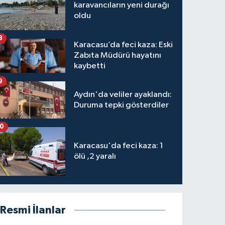
karavancıların yeni durağı
oldu
8
Karacasu’da feci kaza: Eski
Zabıta Müdürü hayatını
kaybetti
9
Aydın'da veliler ayaklandı:
Duruma tepki gösterdiler
10
Karacasu'da feci kaza: 1
ölü ,2 yaralı
Resmi İlanlar