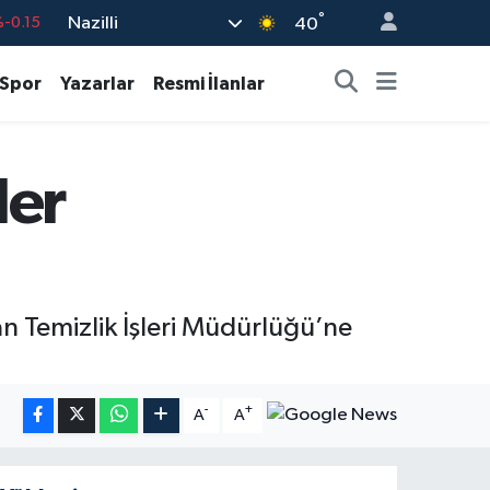
°
Nazilli
%0.18
40
%0.32
Spor
Yazarlar
Resmi İlanlar
%0.38
55
%0
ler
%-14
-0.15
 Temizlik İşleri Müdürlüğü’ne
-
+
A
A