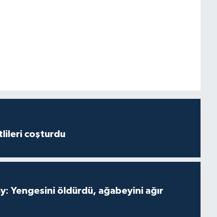
lileri coşturdu
ay: Yengesini öldürdü, ağabeyini ağır