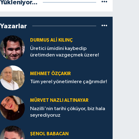
Yükleniyor...
Yazarlar
DURMUŞ ALI KILINÇ
Üretici ümidini kaybedip
üretimden vazgeçmek üzere!
MEHMET ÖZÇAKIR
Tüm yerel yönetimlere çağrımdır!
MÜRVET NAZLI ALTINAYAR
Nazilli'nin tarihi çöküyor, biz hala
seyrediyoruz
ŞENOL BABACAN