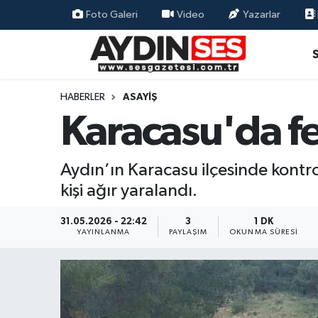
Foto Galeri
Video
Yazarlar
Asayiş
Aydın Nöbetçi Eczaneler
Gündem
Aydın Hava Durumu
HABERLER
ASAYIŞ
Karacasu'da fec
Siyaset
Aydin Namaz Vakitleri
Ekonomi
Aydın Trafik Yoğunluk Haritası
Aydın’ın Karacasu ilçesinde kontro
kişi ağır yaralandı.
Yaşam
Süper Lig Puan Durumu ve Fikstür
31.05.2026 - 22:42
3
1 DK
Eğitim
Tüm Manşetler
YAYINLANMA
PAYLAŞIM
OKUNMA SÜRESI
Kültür Sanat
Son Dakika Haberleri
Spor
Haber Arşivi