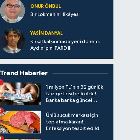
ONUR ÖNBUL
Bir Lokmanın Hikâyesi
YASIN DANYAL
Kırsal kalkınmada yeni dönem:
Aydın için IPARD III
Trend Haberler
1
1 milyon TL'nin 32 günlük
faiz getirisi belli oldu!
Banka banka güncel
kazanç tablosu
2
Ünlü sucuk markası için
toplatma kararı!
Enfeksiyon tespit edildi
3