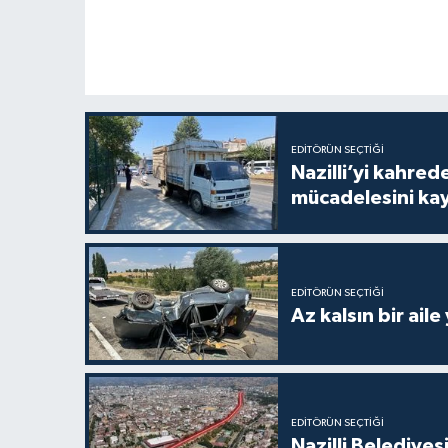
EDITÖRÜN SEÇTIĞI
Nazilli’yi kahre
mücadelesini ka
EDITÖRÜN SEÇTIĞI
Az kalsın bir aile
EDITÖRÜN SEÇTIĞI
Nazilli Belediyes