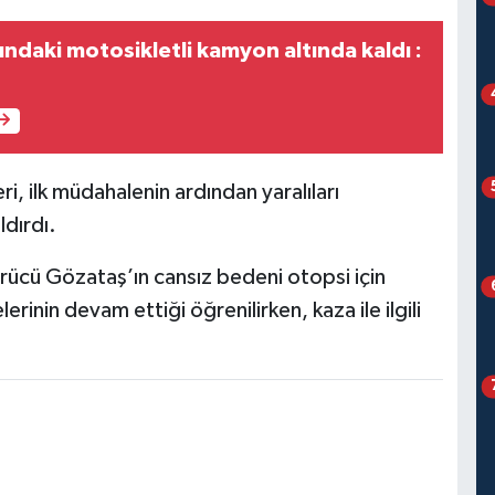
şındaki motosikletli kamyon altında kaldı :
ri, ilk müdahalenin ardından yaralıları
ldırdı.
ürücü Gözataş’ın cansız bedeni otopsi için
erinin devam ettiği öğrenilirken, kaza ile ilgili