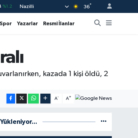
°
Nazilli
4
%1.2
36
%0.17
Spor
Yazarlar
Resmi İlanlar
%0.27
%0.35
ralı
%2.12
3
%-19
arlanırken, kazada 1 kişi öldü, 2
-
+
A
A
Yükleniyor...