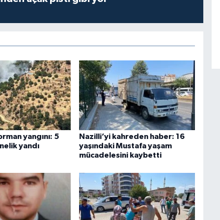
orman yangını: 5
Nazilli’yi kahreden haber: 16
nelik yandı
yaşındaki Mustafa yaşam
mücadelesini kaybetti