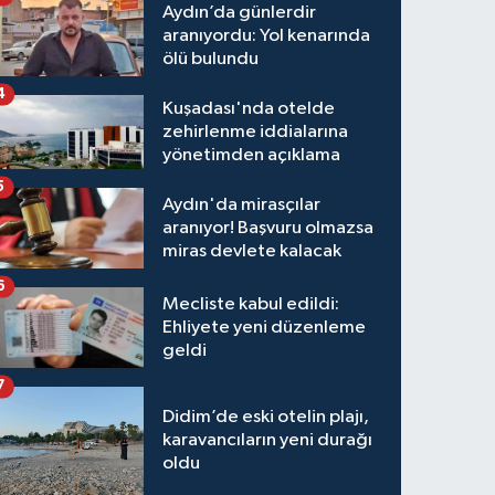
Aydın’da günlerdir
aranıyordu: Yol kenarında
ölü bulundu
4
Kuşadası'nda otelde
zehirlenme iddialarına
yönetimden açıklama
5
Aydın'da mirasçılar
aranıyor! Başvuru olmazsa
miras devlete kalacak
6
Mecliste kabul edildi:
Ehliyete yeni düzenleme
geldi
7
Didim’de eski otelin plajı,
karavancıların yeni durağı
oldu