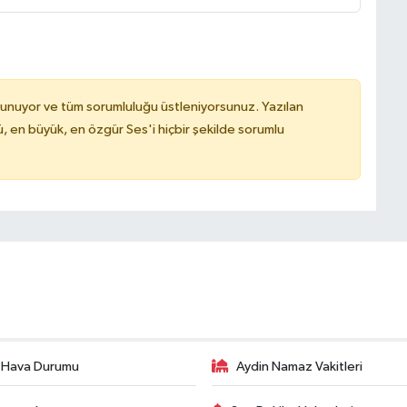
lunuyor ve tüm sorumluluğu üstleniyorsunuz. Yazılan
, en büyük, en özgür Ses'i hiçbir şekilde sorumlu
 Hava Durumu
Aydin Namaz Vakitleri