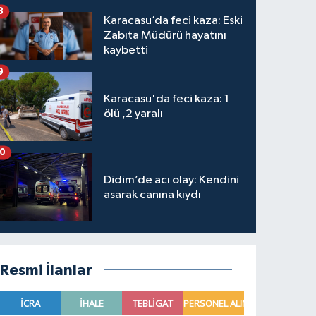
8
Karacasu’da feci kaza: Eski
Zabıta Müdürü hayatını
kaybetti
9
Karacasu'da feci kaza: 1
ölü ,2 yaralı
10
Didim’de acı olay: Kendini
asarak canına kıydı
Resmi İlanlar