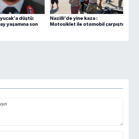
uyucak’a düştü:
Nazilli’de yine kaza :
ay yaşamına son
Motosiklet ile otomobil çarpıştı