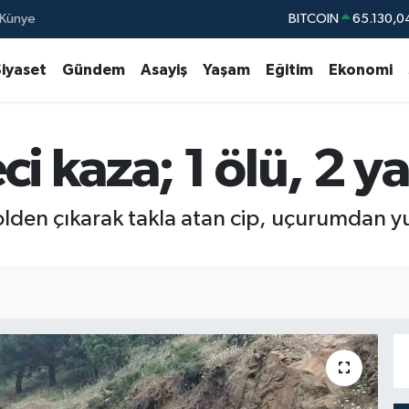
Künye
BITCOIN
65.130,0
DOLAR
47,7106
Siyaset
Gündem
Asayiş
Yaşam
Eğitim
Ekonomi
EURO
55,1652
STERLİN
64,4046
i kaza; 1 ölü, 2 ya
GRAM ALTIN
6618.49
BİST100
13.77
lden çıkarak takla atan cip, uçurumdan yuv