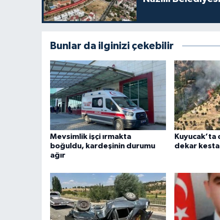
Bunlar da ilginizi çekebilir
Mevsimlik işçi ırmakta
Kuyucak’ta 
boğuldu, kardeşinin durumu
dekar kesta
ağır