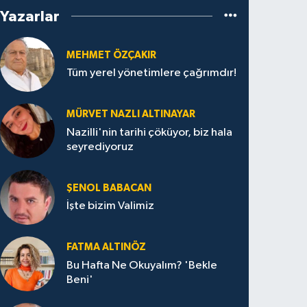
Yazarlar
MEHMET ÖZÇAKIR
Tüm yerel yönetimlere çağrımdır!
MÜRVET NAZLI ALTINAYAR
Nazilli'nin tarihi çöküyor, biz hala
seyrediyoruz
ŞENOL BABACAN
İşte bizim Valimiz
FATMA ALTINÖZ
Bu Hafta Ne Okuyalım? 'Bekle
Beni'