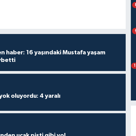
den haber: 16 yaşındaki Mustafa yaşam
ybetti
 yok oluyordu: 4 yaralı
inden uçak pisti gibi yol