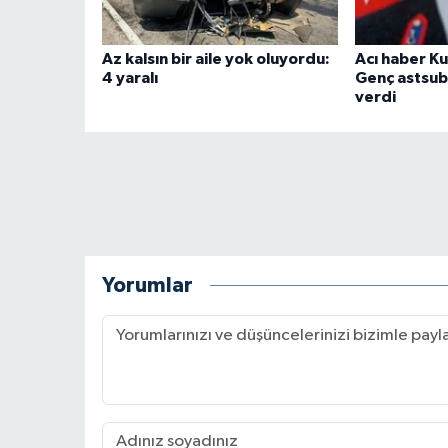
Az kalsın bir aile yok oluyordu:
Acı haber K
4 yaralı
Genç astsub
verdi
Yorumlar