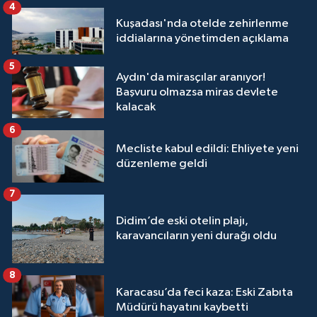
4
Kuşadası'nda otelde zehirlenme
iddialarına yönetimden açıklama
5
Aydın'da mirasçılar aranıyor!
Başvuru olmazsa miras devlete
kalacak
6
Mecliste kabul edildi: Ehliyete yeni
düzenleme geldi
7
Didim’de eski otelin plajı,
karavancıların yeni durağı oldu
8
Karacasu’da feci kaza: Eski Zabıta
Müdürü hayatını kaybetti