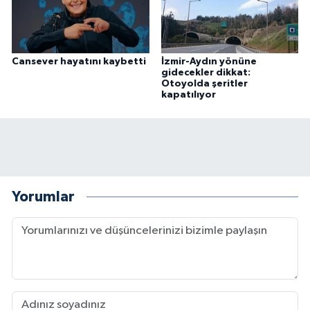
Cansever hayatını kaybetti
İzmir-Aydın yönüne
gidecekler dikkat:
Otoyolda şeritler
kapatılıyor
Yorumlar