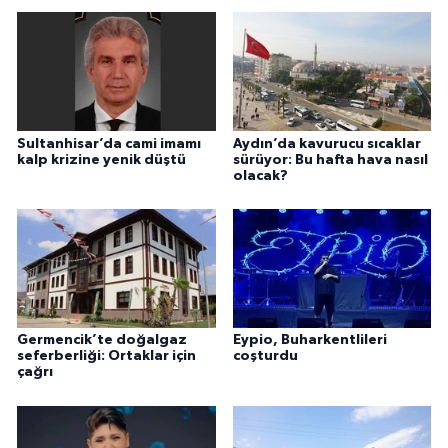
Sultanhisar’da cami imamı
Aydın’da kavurucu sıcaklar
kalp krizine yenik düştü
sürüyor: Bu hafta hava nasıl
olacak?
Germencik’te doğalgaz
Eypio, Buharkentlileri
seferberliği: Ortaklar için
coşturdu
çağrı