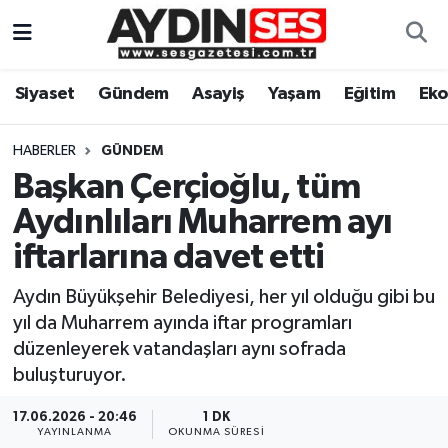
Asayiş
Aydın Nöbetçi Eczaneler
Siyaset
Gündem
Asayiş
Yaşam
Eğitim
Ek
Gündem
Aydın Hava Durumu
HABERLER
GÜNDEM
Siyaset
Aydin Namaz Vakitleri
Başkan Çerçioğlu, tüm
Aydınlıları Muharrem ayı
Ekonomi
Aydın Trafik Yoğunluk Haritası
iftarlarına davet etti
Yaşam
Süper Lig Puan Durumu ve Fikstür
Aydın Büyükşehir Belediyesi, her yıl olduğu gibi bu
yıl da Muharrem ayında iftar programları
Eğitim
Tüm Manşetler
düzenleyerek vatandaşları aynı sofrada
buluşturuyor.
Kültür Sanat
Son Dakika Haberleri
17.06.2026 - 20:46
1 DK
Spor
Haber Arşivi
YAYINLANMA
OKUNMA SÜRESI