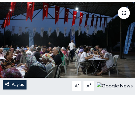
Paylaş
-
+
A
A