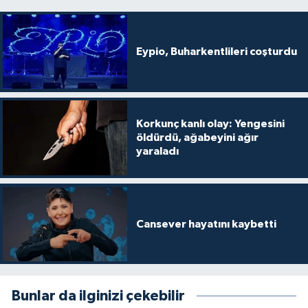
Eypio, Buharkentlileri coşturdu
Korkunç kanlı olay: Yengesini
öldürdü, ağabeyini ağır
yaraladı
Cansever hayatını kaybetti
Bunlar da ilginizi çekebilir