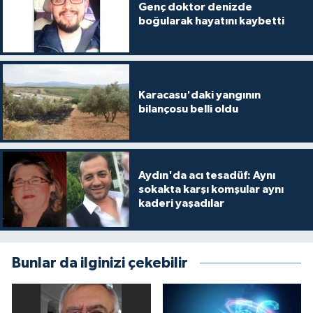
Genç doktor denizde
boğularak hayatını kaybetti
Karacasu'daki yangının
bilançosu belli oldu
Aydın'da acı tesadüf: Aynı
sokakta karşı komşular aynı
kaderi yaşadılar
Bunlar da ilginizi çekebilir