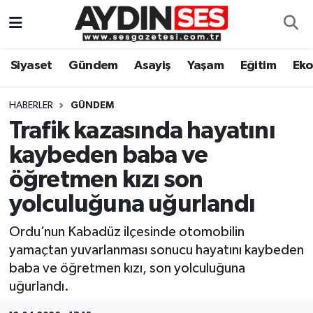
Asayiş
Aydın Nöbetçi Eczaneler
Siyaset
Gündem
Asayiş
Yaşam
Eğitim
Ek
Gündem
Aydın Hava Durumu
HABERLER
GÜNDEM
Siyaset
Aydin Namaz Vakitleri
Trafik kazasında hayatını
kaybeden baba ve
Ekonomi
Aydın Trafik Yoğunluk Haritası
öğretmen kızı son
Yaşam
Süper Lig Puan Durumu ve Fikstür
yolculuğuna uğurlandı
Ordu’nun Kabadüz ilçesinde otomobilin
Eğitim
Tüm Manşetler
yamaçtan yuvarlanması sonucu hayatını kaybeden
Kültür Sanat
Son Dakika Haberleri
baba ve öğretmen kızı, son yolculuğuna
uğurlandı.
Spor
Haber Arşivi