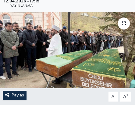
12.04.2026 - 17:15
YAYINLANMA
Paylaş
-
+
A
A