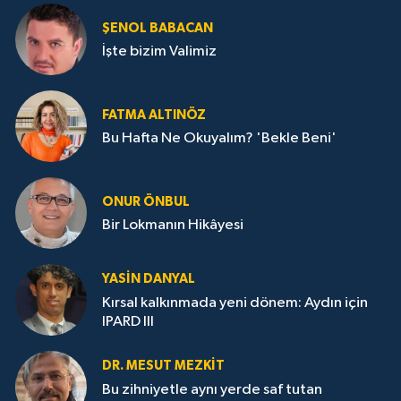
ŞENOL BABACAN
İşte bizim Valimiz
FATMA ALTINÖZ
Bu Hafta Ne Okuyalım? 'Bekle Beni'
ONUR ÖNBUL
Bir Lokmanın Hikâyesi
YASIN DANYAL
Kırsal kalkınmada yeni dönem: Aydın için
IPARD III
DR. MESUT MEZKIT
Bu zihniyetle aynı yerde saf tutan