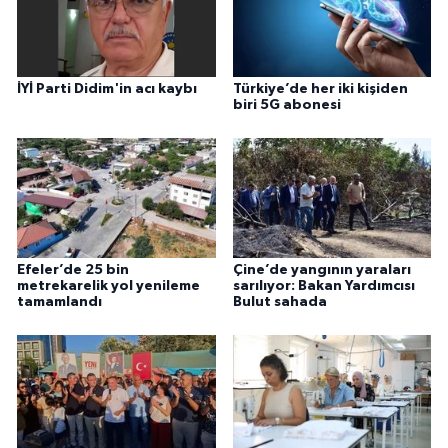
İYİ Parti Didim'in acı kaybı
Türkiye’de her iki kişiden
biri 5G abonesi
Efeler’de 25 bin
Çine’de yangının yaraları
metrekarelik yol yenileme
sarılıyor: Bakan Yardımcısı
tamamlandı
Bulut sahada