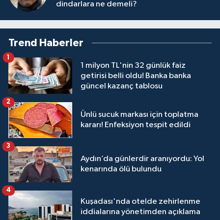
dindarlara ne demeli?
Trend Haberler
1
1 milyon TL'nin 32 günlük faiz
getirisi belli oldu! Banka banka
güncel kazanç tablosu
2
Ünlü sucuk markası için toplatma
kararı! Enfeksiyon tespit edildi
3
Aydın’da günlerdir aranıyordu: Yol
kenarında ölü bulundu
4
Kuşadası'nda otelde zehirlenme
iddialarına yönetimden açıklama