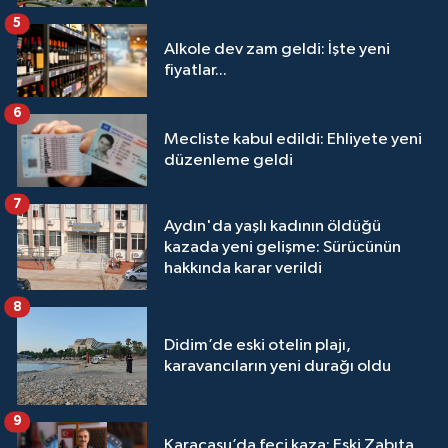
5
Alkole dev zam geldi: İşte yeni
fiyatlar...
6
Mecliste kabul edildi: Ehliyete yeni
düzenleme geldi
7
Aydın'da yaşlı kadının öldüğü
kazada yeni gelişme: Sürücünün
hakkında karar verildi
8
Didim’de eski otelin plajı,
karavancıların yeni durağı oldu
9
Karacasu’da feci kaza: Eski Zabıta