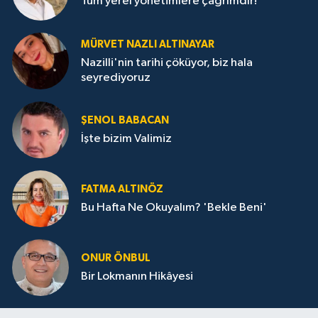
Tüm yerel yönetimlere çağrımdır!
MÜRVET NAZLI ALTINAYAR
Nazilli'nin tarihi çöküyor, biz hala
seyrediyoruz
ŞENOL BABACAN
İşte bizim Valimiz
FATMA ALTINÖZ
Bu Hafta Ne Okuyalım? 'Bekle Beni'
ONUR ÖNBUL
Bir Lokmanın Hikâyesi