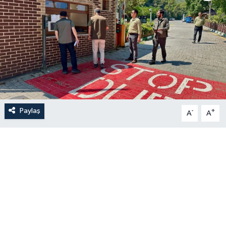
Paylaş
-
+
A
A