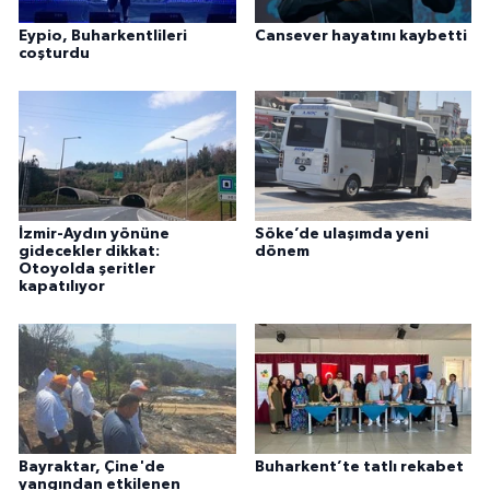
Eypio, Buharkentlileri
Cansever hayatını kaybetti
coşturdu
İzmir-Aydın yönüne
Söke’de ulaşımda yeni
gidecekler dikkat:
dönem
Otoyolda şeritler
kapatılıyor
Bayraktar, Çine'de
Buharkent’te tatlı rekabet
yangından etkilenen