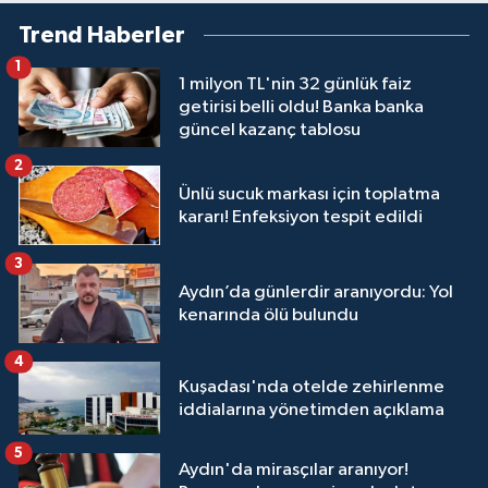
Trend Haberler
1
1 milyon TL'nin 32 günlük faiz
getirisi belli oldu! Banka banka
güncel kazanç tablosu
2
Ünlü sucuk markası için toplatma
kararı! Enfeksiyon tespit edildi
3
Aydın’da günlerdir aranıyordu: Yol
kenarında ölü bulundu
4
Kuşadası'nda otelde zehirlenme
iddialarına yönetimden açıklama
5
Aydın'da mirasçılar aranıyor!