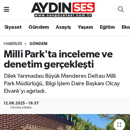
Asayiş
Aydın Nöbetçi Eczaneler
Siyaset
Gündem
Asayiş
Yaşam
Eğitim
Ek
Gündem
Aydın Hava Durumu
HABERLER
GÜNDEM
Siyaset
Aydin Namaz Vakitleri
Milli Park'ta inceleme ve
denetim gerçekleşti
Ekonomi
Aydın Trafik Yoğunluk Haritası
Dilek Yarımadası Büyük Menderes Deltası Milli
Yaşam
Süper Lig Puan Durumu ve Fikstür
Park Müdürlüğü, Bilgi İşlem Daire Başkanı Olcay
Elvanlı'yı ağırladı.
Eğitim
Tüm Manşetler
12.06.2025 - 19:37
YAYINLANMA
Kültür Sanat
Son Dakika Haberleri
Spor
Haber Arşivi