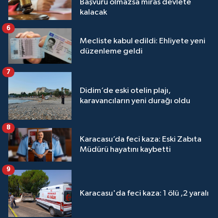
Başvuru olmazsa miras devlete
kalacak
6
Mecliste kabul edildi: Ehliyete yeni
düzenleme geldi
7
Didim’de eski otelin plajı,
karavancıların yeni durağı oldu
8
Karacasu’da feci kaza: Eski Zabıta
Müdürü hayatını kaybetti
9
Karacasu'da feci kaza: 1 ölü ,2 yaralı