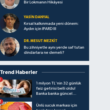
Bir Lokmanın Hikâyesi
YASIN DANYAL
Kırsal kalkınmada yeni dönem:
Aydın için IPARD III
DR. MESUT MEZKIT
Bu zihniyetle aynı yerde saf tutan
dindarlara ne demeli?
Trend Haberler
1
1 milyon TL'nin 32 günlük
faiz getirisi belli oldu!
Banka banka güncel
kazanç tablosu
2
Ünlü sucuk markası için