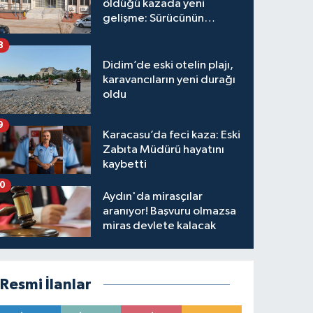
öldüğü kazada yeni
gelişme: Sürücünün
hakkında karar verildi
8
Didim’de eski otelin plajı,
karavancıların yeni durağı
oldu
9
Karacasu’da feci kaza: Eski
Zabıta Müdürü hayatını
kaybetti
10
Aydın'da mirasçılar
aranıyor! Başvuru olmazsa
miras devlete kalacak
Resmi İlanlar