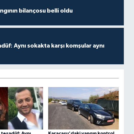
ngının bilançosu belli oldu
adüf: Aynı sokakta karşı komşular aynı
 tesadüf: Aynı
Karacasu'daki yangın kontrol