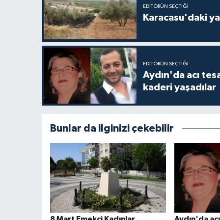
EDITÖRÜN SEÇTIĞI
Karacasu'daki ya
EDITÖRÜN SEÇTIĞI
Aydın'da acı tes
kaderi yaşadılar
Bunlar da ilginizi çekebilir
8 Mart Emekçi Kadınlar
Aydın'da acı