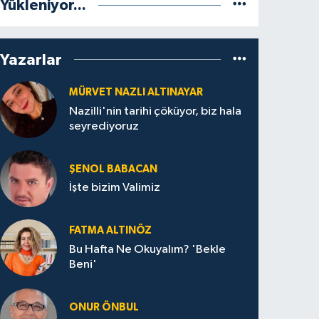
Yükleniyor...
Yazarlar
MÜRVET NAZLI ALTINAYAR
Nazilli'nin tarihi çöküyor, biz hala
seyrediyoruz
ŞENOL BABACAN
İşte bizim Valimiz
FATMA ALTINÖZ
Bu Hafta Ne Okuyalım? 'Bekle
Beni'
ONUR ÖNBUL