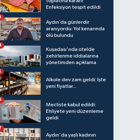
toplatma kararı!
Enfeksiyon tespit edildi
3
Aydın’da günlerdir
aranıyordu: Yol kenarında
ölü bulundu
4
Kuşadası'nda otelde
zehirlenme iddialarına
yönetimden açıklama
5
Alkole dev zam geldi: İşte
yeni fiyatlar...
6
Mecliste kabul edildi:
Ehliyete yeni düzenleme
geldi
7
Aydın'da yaşlı kadının