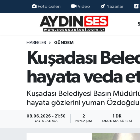
Foto Galeri
Video
Yazarlar
Asayiş
Aydın Nöbetçi Eczaneler
Gündem
Aydın Hava Durumu
HABERLER
GÜNDEM
Kuşadası Beled
Siyaset
Aydin Namaz Vakitleri
hayata veda et
Ekonomi
Aydın Trafik Yoğunluk Haritası
Yaşam
Süper Lig Puan Durumu ve Fikstür
Kuşadası Belediyesi Basın Müdür
hayata gözlerini yuman Özdoğdu'nu
Eğitim
Tüm Manşetler
08.06.2026 - 21:50
2
1 DK
Kültür Sanat
Son Dakika Haberleri
YAYINLANMA
PAYLAŞIM
OKUNMA SÜRESI
Spor
Haber Arşivi