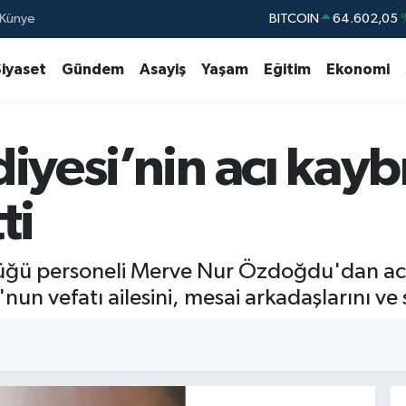
Künye
DOLAR
47,6006
EURO
55,0250
Siyaset
Gündem
Asayiş
Yaşam
Eğitim
Ekonomi
STERLİN
64,2398
GRAM ALTIN
6513.94
iyesi’nin acı kayb
BİST100
13.76
BITCOIN
64.602,05
ti
lüğü personeli Merve Nur Özdoğdu'dan acı
n vefatı ailesini, mesai arkadaşlarını ve