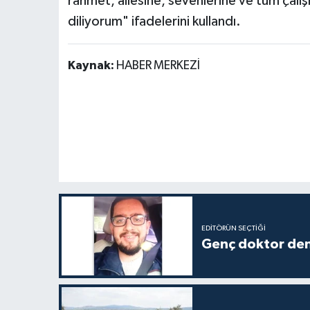
rahmet, ailesine, sevenlerine ve tüm çalı
diliyorum" ifadelerini kullandı.
Kaynak:
HABER MERKEZİ
EDITÖRÜN SEÇTIĞI
Genç doktor den