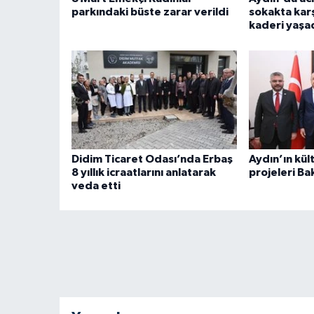
parkındaki büste zarar verildi
sokakta karş
kaderi yaşad
Didim Ticaret Odası’nda Erbaş
Aydın’ın kül
8 yıllık icraatlarını anlatarak
projeleri Bak
veda etti