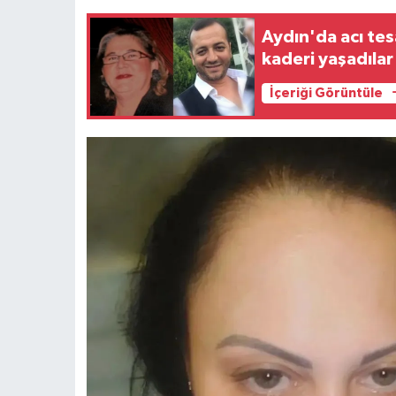
Aydın'da acı tes
kaderi yaşadılar
İçeriği Görüntüle