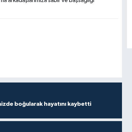
şma arkadaşlarımıza sabır ve başsağlığı
izde boğularak hayatını kaybetti