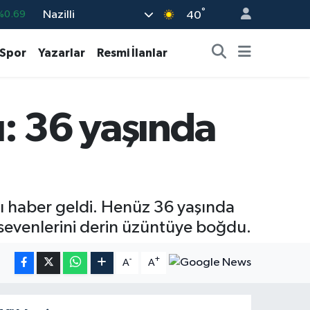
°
Nazilli
%0.06
40
%0.02
Spor
Yazarlar
Resmi İlanlar
%0.2
%0.32
ı: 36 yaşında
8
%48
%0.69
 haber geldi. Henüz 36 yaşında
 sevenlerini derin üzüntüye boğdu.
-
+
A
A