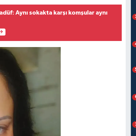
adüf: Aynı sokakta karşı komşular aynı