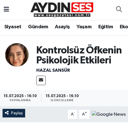
Asayiş
Aydın Nöbetçi Eczaneler
Siyaset
Gündem
Asayiş
Yaşam
Eğitim
Ek
Gündem
Aydın Hava Durumu
Kontrolsüz Öfkenin
Siyaset
Aydin Namaz Vakitleri
Psikolojik Etkileri
Ekonomi
Aydın Trafik Yoğunluk Haritası
HAZAL SANSÜR
Yaşam
Süper Lig Puan Durumu ve Fikstür
Eğitim
Tüm Manşetler
15.07.2025 - 16:10
15.07.2025 - 16:10
YAYINLANMA
GÜNCELLEME
Kültür Sanat
Son Dakika Haberleri
Paylaş
-
+
A
A
Spor
Haber Arşivi