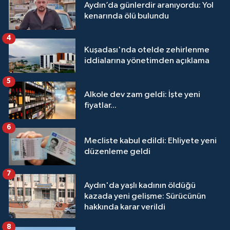
Aydın’da günlerdir aranıyordu: Yol
kenarında ölü bulundu
4
Kuşadası'nda otelde zehirlenme
iddialarına yönetimden açıklama
5
Alkole dev zam geldi: İşte yeni
fiyatlar...
6
Mecliste kabul edildi: Ehliyete yeni
düzenleme geldi
7
Aydın'da yaşlı kadının öldüğü
kazada yeni gelişme: Sürücünün
hakkında karar verildi
8