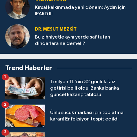
Kırsal kalkınmada yeni dönem: Aydın için
IPARD III
DR. MESUT MEZKIT
Bu zihniyetle aynı yerde saf tutan
dindarlara ne demeli?
Trend Haberler
1
1 milyon TL'nin 32 günlük faiz
getirisi belli oldu! Banka banka
güncel kazanç tablosu
2
Ünlü sucuk markası için toplatma
kararı! Enfeksiyon tespit edildi
3