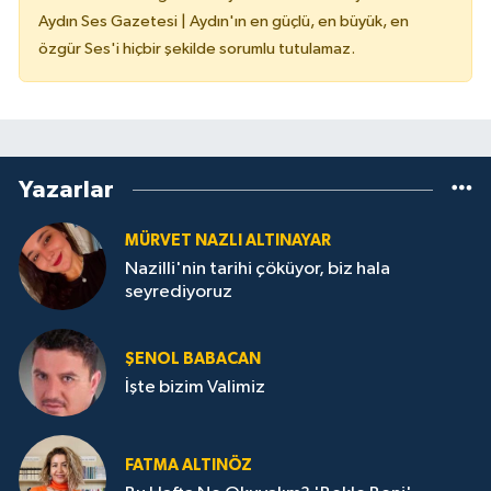
Aydın Ses Gazetesi | Aydın'ın en güçlü, en büyük, en
özgür Ses'i hiçbir şekilde sorumlu tutulamaz.
Yazarlar
MÜRVET NAZLI ALTINAYAR
Nazilli'nin tarihi çöküyor, biz hala
seyrediyoruz
ŞENOL BABACAN
İşte bizim Valimiz
FATMA ALTINÖZ