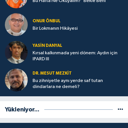
Bu Hafta Ne Okuyalım? 'Bekle Beni'
ONUR ÖNBUL
Bir Lokmanın Hikâyesi
YASIN DANYAL
Kırsal kalkınmada yeni dönem: Aydın için
IPARD III
DR. MESUT MEZKIT
Bu zihniyetle aynı yerde saf tutan
dindarlara ne demeli?
Yükleniyor...