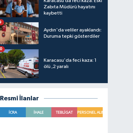
Karacasu’da feci kaza: Eski
Zabıta Müdürü hayatını
kaybetti
9
Aydın'da veliler ayaklandı:
Duruma tepki gösterdiler
10
Karacasu'da feci kaza: 1
ölü ,2 yaralı
Resmi İlanlar