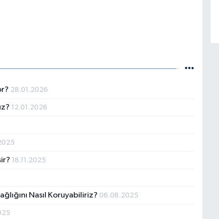
or?
28.01.2026
uz?
12.01.2026
.2025
şir?
18.11.2025
ğlığını Nasıl Koruyabiliriz?
06.08.2025
025