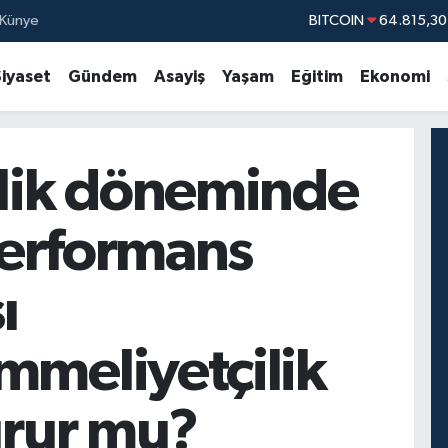
Künye
BITCOIN
64.815,30
DOLAR
47,7436
Siyaset
Gündem
Asayiş
Yaşam
Eğitim
Ekonomi
EURO
55,2510
STERLİN
64,4811
GRAM ALTIN
6660.
lik döneminde
BİST100
13.77
performans
ı
meliyetçilik
urur mu?