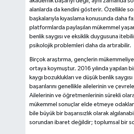
akademik başarıyı değil, aynı zamanda so
alanlarda da kendini gösterir. Özellikle s
başkalarıyla kıyaslama konusunda daha faz
platformlarda paylaşılan mükemmel yaşaml
benlik saygısı ve eksiklik duygusuna itebi
psikolojik problemleri daha da artırabilir.
Birçok araştırma, gençlerin mükemmeliyetçili
ortaya koymuştur. 2016 yılında yapılan b
kaygı bozuklukları ve düşük benlik saygısı
başarılarını genellikle ailelerinin ve çevrel
Ailelerinin ve öğretmenlerinin sürekli olar
mükemmel sonuçlar elde etmeye odaklanm
bile büyük bir başarısızlık olarak algılanab
sorundan ibaret değildir; toplumsal bir s