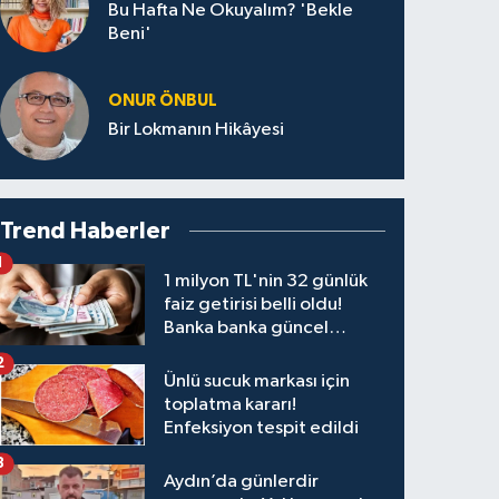
Bu Hafta Ne Okuyalım? 'Bekle
Beni'
ONUR ÖNBUL
Bir Lokmanın Hikâyesi
Trend Haberler
1
1 milyon TL'nin 32 günlük
faiz getirisi belli oldu!
Banka banka güncel
kazanç tablosu
2
Ünlü sucuk markası için
toplatma kararı!
Enfeksiyon tespit edildi
3
Aydın’da günlerdir