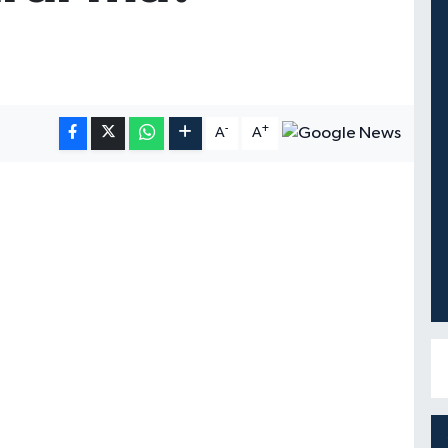
-
+
A
A