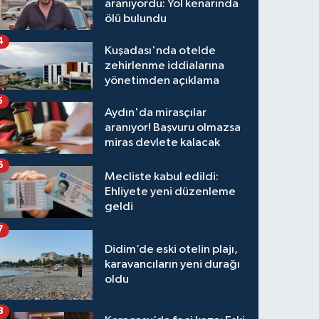
aranıyordu: Yol kenarında
ölü bulundu
4
Kuşadası'nda otelde
zehirlenme iddialarına
yönetimden açıklama
5
Aydın'da mirasçılar
aranıyor! Başvuru olmazsa
miras devlete kalacak
6
Mecliste kabul edildi:
Ehliyete yeni düzenleme
geldi
7
Didim’de eski otelin plajı,
karavancıların yeni durağı
oldu
8