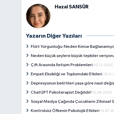
Hazal SANSÜR
Yazarın Diğer Yazıları
Flört Yorgunluğu-Neden Kimse Bağlanamıy
Neden küçük şeylere büyük tepkiler veriyor
Çift Arasında İletişim Problemleri
02.12.2025
Empati Eksikliği ve Toplumdaki Etkileri
25.11
Depresyonun belirtileri yaşa göre nasıl deği
ChatGPT Psikoterapist Değildir!
15.08.2025
Sosyal Medya Çağında Çocukların Zihinsel Sa
Kontrolsüz Öfkenin Psikolojik Etkileri
15.07.2