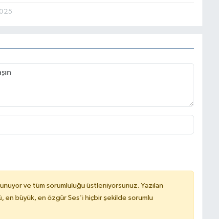
2025
lunuyor ve tüm sorumluluğu üstleniyorsunuz. Yazılan
, en büyük, en özgür Ses'i hiçbir şekilde sorumlu