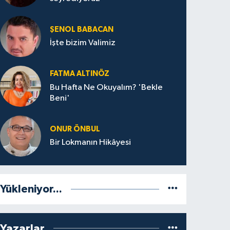
ŞENOL BABACAN
İşte bizim Valimiz
FATMA ALTINÖZ
Bu Hafta Ne Okuyalım? 'Bekle
Beni'
ONUR ÖNBUL
Bir Lokmanın Hikâyesi
Yükleniyor...
Yazarlar