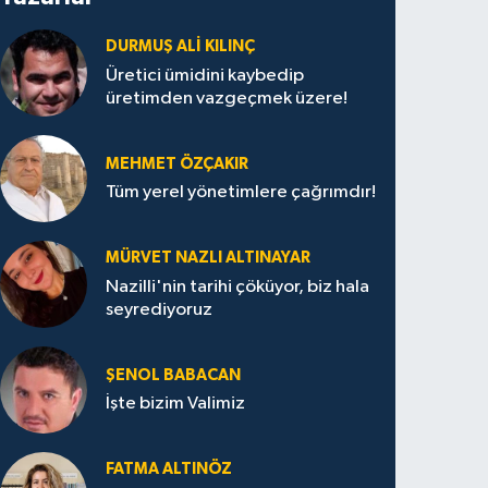
DURMUŞ ALI KILINÇ
Üretici ümidini kaybedip
üretimden vazgeçmek üzere!
MEHMET ÖZÇAKIR
Tüm yerel yönetimlere çağrımdır!
MÜRVET NAZLI ALTINAYAR
Nazilli'nin tarihi çöküyor, biz hala
seyrediyoruz
ŞENOL BABACAN
İşte bizim Valimiz
FATMA ALTINÖZ