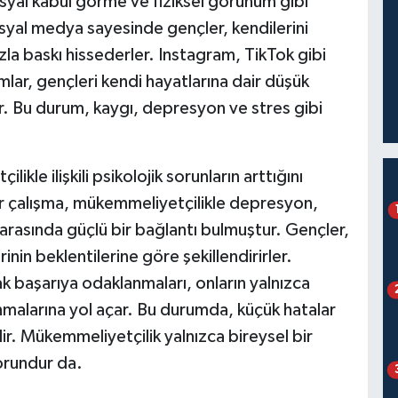
syal kabul görme ve fiziksel görünüm gibi
osyal medya sayesinde gençler, kendilerini
la baskı hissederler. Instagram, TikTok gibi
ar, gençleri kendi hayatlarına dair düşük
lir. Bu durum, kaygı, depresyon ve stres gibi
kle ilişkili psikolojik sorunların arttığını
ir çalışma, mükemmeliyetçilikle depresyon,
 arasında güçlü bir bağlantı bulmuştur. Gençler,
erinin beklentilerine göre şekillendirirler.
ak başarıya odaklanmaları, onların yalnızca
alarına yol açar. Bu durumda, küçük hatalar
ilir. Mükemmeliyetçilik yalnızca bireysel bir
orundur da.