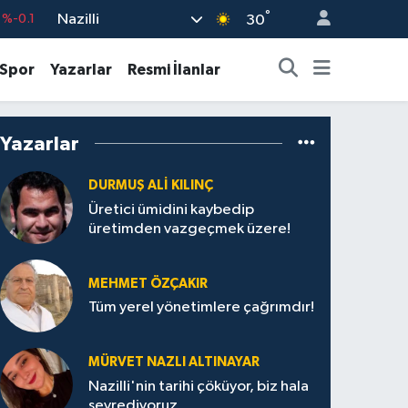
°
Nazilli
%-0.1
30
%0.18
Spor
Yazarlar
Resmi İlanlar
%0.32
%0.38
Yazarlar
55
%0
9
%-14
DURMUŞ ALI KILINÇ
Üretici ümidini kaybedip
üretimden vazgeçmek üzere!
MEHMET ÖZÇAKIR
Tüm yerel yönetimlere çağrımdır!
MÜRVET NAZLI ALTINAYAR
Nazilli'nin tarihi çöküyor, biz hala
seyrediyoruz