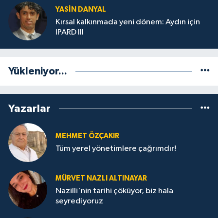
YASIN DANYAL
Kırsal kalkınmada yeni dönem: Aydın için
IPARD III
Yükleniyor...
Yazarlar
MEHMET ÖZÇAKIR
Tüm yerel yönetimlere çağrımdır!
MÜRVET NAZLI ALTINAYAR
Nazilli'nin tarihi çöküyor, biz hala
seyrediyoruz