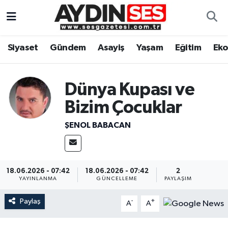
Asayiş
Aydın Nöbetçi Eczaneler
Siyaset
Gündem
Asayiş
Yaşam
Eğitim
Ek
Gündem
Aydın Hava Durumu
Dünya Kupası ve
Siyaset
Aydin Namaz Vakitleri
Bizim Çocuklar
Ekonomi
Aydın Trafik Yoğunluk Haritası
ŞENOL BABACAN
Yaşam
Süper Lig Puan Durumu ve Fikstür
Eğitim
Tüm Manşetler
18.06.2026 - 07:42
18.06.2026 - 07:42
2
YAYINLANMA
GÜNCELLEME
PAYLAŞIM
Kültür Sanat
Son Dakika Haberleri
Paylaş
-
+
A
A
Spor
Haber Arşivi