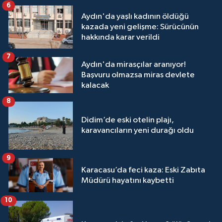
6
Aydın'da yaşlı kadının öldüğü
kazada yeni gelişme: Sürücünün
hakkında karar verildi
7
Aydın'da mirasçılar aranıyor!
Başvuru olmazsa miras devlete
kalacak
8
Didim’de eski otelin plajı,
karavancıların yeni durağı oldu
9
Karacasu’da feci kaza: Eski Zabıta
Müdürü hayatını kaybetti
10