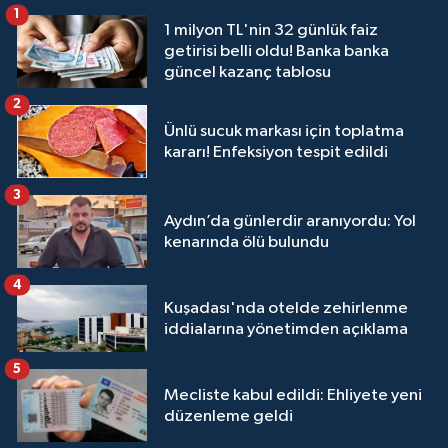
1
1 milyon TL'nin 32 günlük faiz
getirisi belli oldu! Banka banka
güncel kazanç tablosu
2
Ünlü sucuk markası için toplatma
kararı! Enfeksiyon tespit edildi
3
Aydın’da günlerdir aranıyordu: Yol
kenarında ölü bulundu
4
Kuşadası'nda otelde zehirlenme
iddialarına yönetimden açıklama
5
Mecliste kabul edildi: Ehliyete yeni
düzenleme geldi