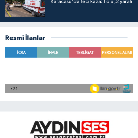
Karacasu'da feci kaza: 1 ölü ,2 yaralı
Resmi İlanlar