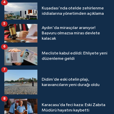
4
Kuşadası'nda otelde zehirlenme
iddialarına yönetimden açıklama
5
Aydın'da mirasçılar aranıyor!
Başvuru olmazsa miras devlete
kalacak
6
Mecliste kabul edildi: Ehliyete yeni
düzenleme geldi
7
Didim’de eski otelin plajı,
karavancıların yeni durağı oldu
8
Karacasu’da feci kaza: Eski Zabıta
Müdürü hayatını kaybetti