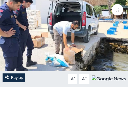
Paylaş
-
+
A
A