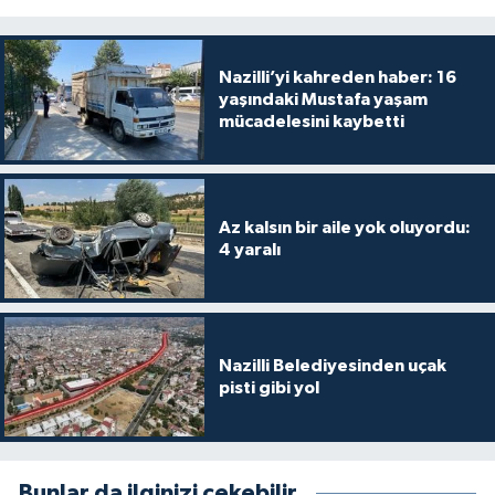
Nazilli’yi kahreden haber: 16
yaşındaki Mustafa yaşam
mücadelesini kaybetti
Az kalsın bir aile yok oluyordu:
4 yaralı
Nazilli Belediyesinden uçak
pisti gibi yol
Bunlar da ilginizi çekebilir