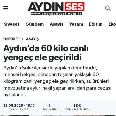
Asayiş
Aydın Nöbetçi Eczaneler
Siyaset
Gündem
Asayiş
Yaşam
Eğitim
Ek
Gündem
Aydın Hava Durumu
HABERLER
ASAYIŞ
Siyaset
Aydin Namaz Vakitleri
Aydın’da 60 kilo canlı
yengeç ele geçirildi
Ekonomi
Aydın Trafik Yoğunluk Haritası
Aydın’ın Söke ilçesinde yapılan denetimde,
Yaşam
Süper Lig Puan Durumu ve Fikstür
menşei belgesi olmadan taşınan yaklaşık 60
kilogram canlı yengeç ele geçirilirken, su ürünleri
Eğitim
Tüm Manşetler
mevzuatına aykırı nakil yapanlara idari para cezası
uygulandı.
Kültür Sanat
Son Dakika Haberleri
23.06.2026 - 18:15
1
1 DK
YAYINLANMA
PAYLAŞIM
OKUNMA SÜRESI
Spor
Haber Arşivi