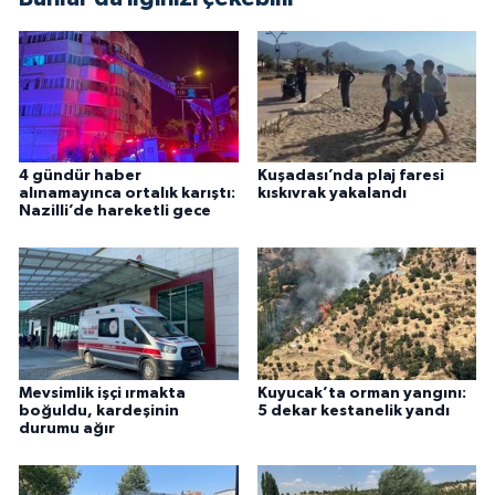
4 gündür haber
Kuşadası’nda plaj faresi
alınamayınca ortalık karıştı:
kıskıvrak yakalandı
Nazilli’de hareketli gece
Mevsimlik işçi ırmakta
Kuyucak’ta orman yangını:
boğuldu, kardeşinin
5 dekar kestanelik yandı
durumu ağır