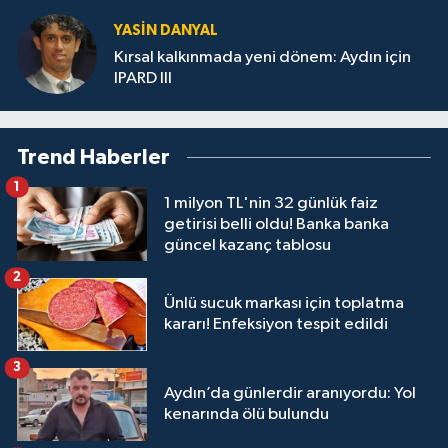
YASIN DANYAL
Kırsal kalkınmada yeni dönem: Aydın için
IPARD III
Trend Haberler
1
1 milyon TL'nin 32 günlük faiz
getirisi belli oldu! Banka banka
güncel kazanç tablosu
2
Ünlü sucuk markası için toplatma
kararı! Enfeksiyon tespit edildi
3
Aydın’da günlerdir aranıyordu: Yol
kenarında ölü bulundu