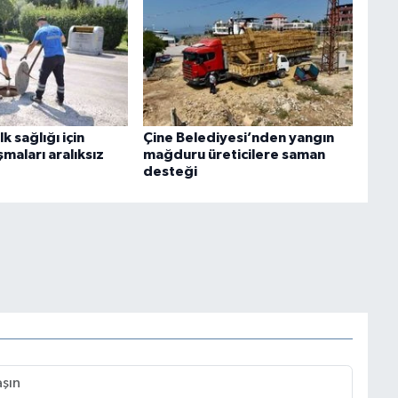
k sağlığı için
Çine Belediyesi’nden yangın
şmaları aralıksız
mağduru üreticilere saman
desteği