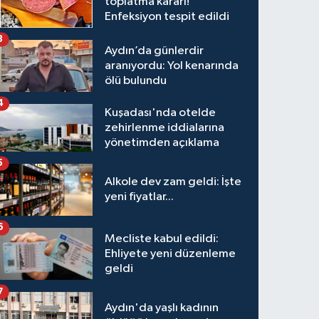
toplatma kararı!
Enfeksiyon tespit edildi
3
Aydın’da günlerdir
aranıyordu: Yol kenarında
ölü bulundu
4
Kuşadası'nda otelde
zehirlenme iddialarına
yönetimden açıklama
5
Alkole dev zam geldi: İşte
yeni fiyatlar...
6
Mecliste kabul edildi:
Ehliyete yeni düzenleme
geldi
7
Aydın'da yaşlı kadının