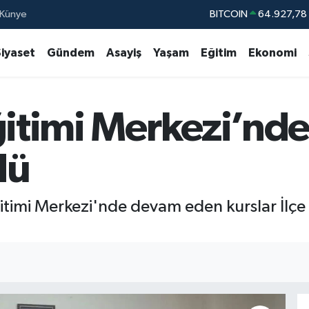
Künye
DOLAR
47,5894
EURO
55,0398
%
Siyaset
Gündem
Asayiş
Yaşam
Eğitim
Ekonomi
STERLİN
64,1581
GRAM ALTIN
6527.85
ğitimi Merkezi’nde
BİST100
13.7
dü
ğitimi Merkezi'nde devam eden kurslar İlçe 