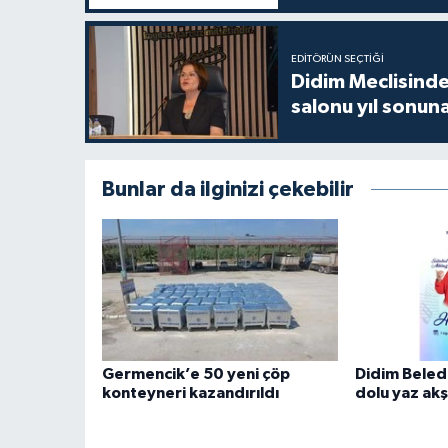
EDITÖRÜN SEÇTIĞI
Didim Meclisinde
salonu yıl sonun
Bunlar da ilginizi çekebilir
Germencik’e 50 yeni çöp
Didim Beled
konteyneri kazandırıldı
dolu yaz ak