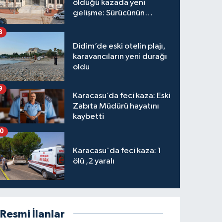
öldüğü kazada yeni
gelişme: Sürücünün
hakkında karar verildi
8
Didim’de eski otelin plajı,
karavancıların yeni durağı
oldu
9
Karacasu’da feci kaza: Eski
Zabıta Müdürü hayatını
kaybetti
10
Karacasu'da feci kaza: 1
ölü ,2 yaralı
Resmi İlanlar