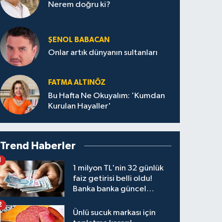
Nerem doğru ki?
ŞENOL BABACAN
Onlar artık dünyanın sultanları
FATMA ALTINÖZ
Bu Hafta Ne Okuyalım: 'Kumdan
Kurulan Hayaller'
Trend Haberler
1
1 milyon TL'nin 32 günlük
faiz getirisi belli oldu!
Banka banka güncel
kazanç tablosu
2
Ünlü sucuk markası için