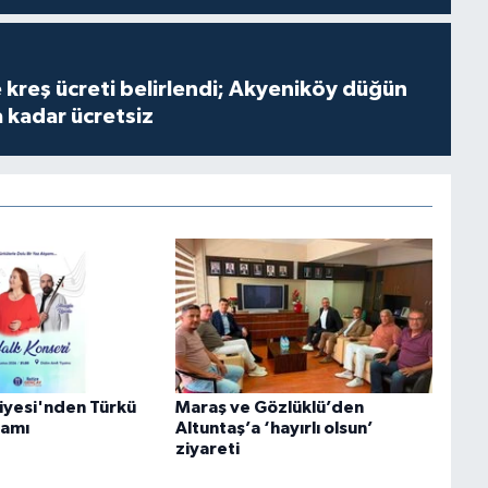
 kreş ücreti belirlendi; Akyeniköy düğün
a kadar ücretsiz
iyesi'nden Türkü
Maraş ve Gözlüklü’den
şamı
Altuntaş’a ‘hayırlı olsun’
ziyareti