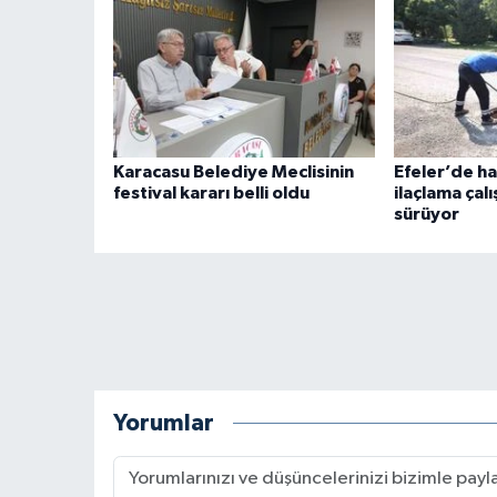
Karacasu Belediye Meclisinin
Efeler’de hal
festival kararı belli oldu
ilaçlama çalı
sürüyor
Yorumlar