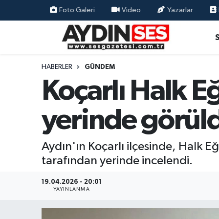
Foto Galeri
Video
Yazarlar
Asayiş
Aydın Nöbetçi Eczaneler
Gündem
Aydın Hava Durumu
HABERLER
GÜNDEM
Koçarlı Halk E
Siyaset
Aydin Namaz Vakitleri
yerinde görül
Ekonomi
Aydın Trafik Yoğunluk Haritası
Yaşam
Süper Lig Puan Durumu ve Fikstür
Aydın'ın Koçarlı ilçesinde, Halk E
tarafından yerinde incelendi.
Eğitim
Tüm Manşetler
19.04.2026 - 20:01
Kültür Sanat
Son Dakika Haberleri
YAYINLANMA
Spor
Haber Arşivi