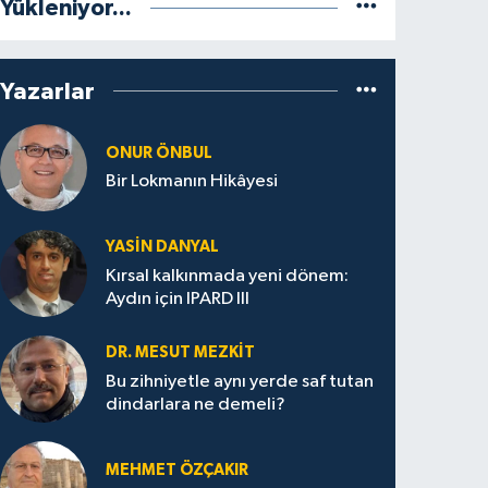
Yükleniyor...
Yazarlar
ONUR ÖNBUL
Bir Lokmanın Hikâyesi
YASIN DANYAL
Kırsal kalkınmada yeni dönem:
Aydın için IPARD III
DR. MESUT MEZKIT
Bu zihniyetle aynı yerde saf tutan
dindarlara ne demeli?
MEHMET ÖZÇAKIR