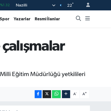
°
Nazilli
22
%0.08
-0.02
Spor
Yazarlar
Resmi İlanlar
%0.16
%0.54
 çalışmalar
03
%11
Milli Eğitim Müdürlüğü yetkilileri
-
+
A
A