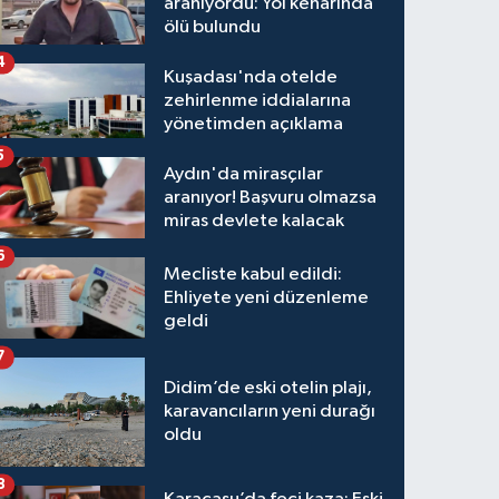
aranıyordu: Yol kenarında
ölü bulundu
4
Kuşadası'nda otelde
zehirlenme iddialarına
yönetimden açıklama
5
Aydın'da mirasçılar
aranıyor! Başvuru olmazsa
miras devlete kalacak
6
Mecliste kabul edildi:
Ehliyete yeni düzenleme
geldi
7
Didim’de eski otelin plajı,
karavancıların yeni durağı
oldu
8