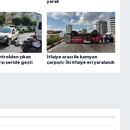
yaralı
ntrolden çıkan
İtfaiye aracı ile kamyon
şı şeride geçti
çarpıştı: İki itfaiye eri yaralandı