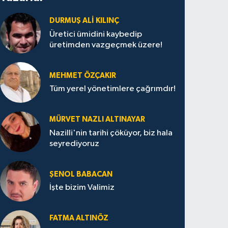
DURMUŞ ALI KILINÇ
Üretici ümidini kaybedip
üretimden vazgeçmek üzere!
MEHMET ÖZÇAKIR
Tüm yerel yönetimlere çağrımdır!
MÜRVET NAZLI ALTINAYAR
Nazilli'nin tarihi çöküyor, biz hala
seyrediyoruz
ŞENOL BABACAN
İşte bizim Valimiz
FATMA ALTINÖZ