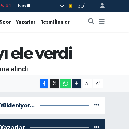
°
Nazilli
30
%0.18
%0.32
Spor
Yazarlar
Resmi İlanlar
%0.38
55
%0
ı ele verdi
9
%-14
ına alındı.
-
+
A
A
Yükleniyor...
Yazarlar