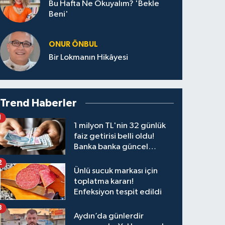
Bu Hafta Ne Okuyalım? 'Bekle
Beni'
ONUR ÖNBUL
Bir Lokmanın Hikâyesi
Trend Haberler
1
1 milyon TL'nin 32 günlük
faiz getirisi belli oldu!
Banka banka güncel
kazanç tablosu
2
Ünlü sucuk markası için
toplatma kararı!
Enfeksiyon tespit edildi
3
Aydın’da günlerdir