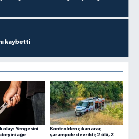
ı kaybetti
ı olay: Yengesini
Kontrolden çıkan araç
abeyini ağır
şarampole devrildi; 2 ölü, 2