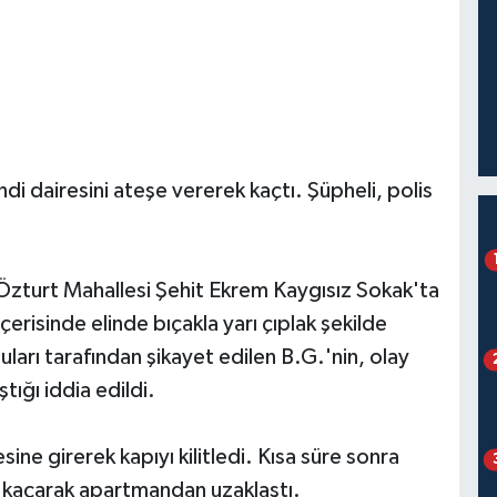
ndi dairesini ateşe vererek kaçtı. Şüpheli, polis
n Özturt Mahallesi Şehit Ekrem Kaygısız Sokak'ta
isinde elinde bıçakla yarı çıplak şekilde
ları tarafından şikayet edilen B.G.'nin, olay
ığı iddia edildi.
ine girerek kapıyı kilitledi. Kısa süre sonra
n kaçarak apartmandan uzaklaştı.