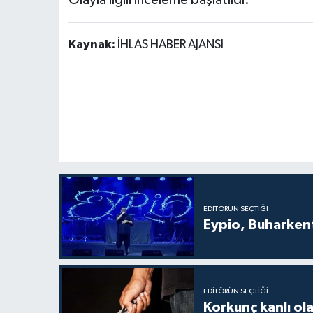
Olayla ilgili inceleme başlatıldı.
Kaynak:
İHLAS HABER AJANSI
EDITÖRÜN SEÇTIĞI
Eypio, Buharkent
EDITÖRÜN SEÇTIĞI
Korkunç kanlı ol