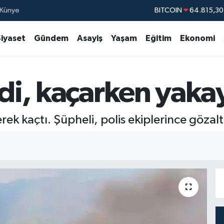
Künye
DOLAR
47,7436
EURO
55,2510
Siyaset
Gündem
Asayiş
Yaşam
Eğitim
Ekonomi
STERLİN
64,4811
GRAM ALTIN
6660.
di, kaçarken yakay
BİST100
13.77
erek kaçtı. Şüpheli, polis ekiplerince gözalt