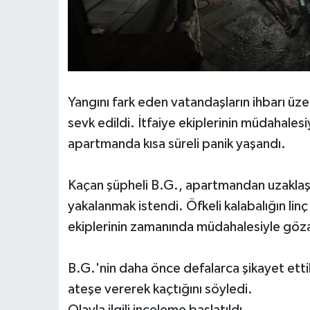
Yangını fark eden vatandaşların ihbarı üzeri
sevk edildi. İtfaiye ekiplerinin müdahalesi
apartmanda kısa süreli panik yaşandı.
Kaçan şüpheli B.G., apartmandan uzaklaştı
yakalanmak istendi. Öfkeli kalabalığın linç
ekiplerinin zamanında müdahalesiyle gözal
B.G.'nin daha önce defalarca şikayet ettikl
ateşe vererek kaçtığını söyledi.