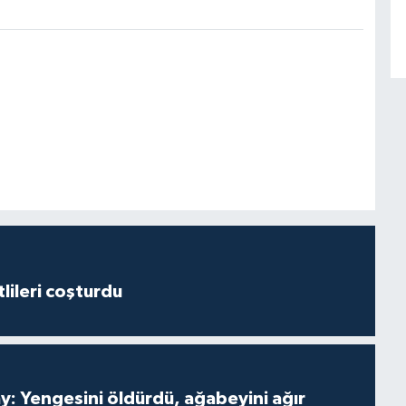
lileri coşturdu
ay: Yengesini öldürdü, ağabeyini ağır