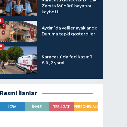
Karacasu’da feci kaza: Eski
Zabıta Müdürü hayatını
kaybetti
9
Aydın'da veliler ayaklandı:
Duruma tepki gösterdiler
10
Karacasu'da feci kaza: 1
ölü ,2 yaralı
Resmi İlanlar