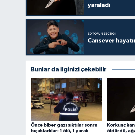
yaraladı
EDITÖRÜN SEÇTIĞI
Cansever hayatın
Bunlar da ilginizi çekebilir
Önce biber gazı sıktılar sonra
Korkunç kanl
bıçakladılar: 1 ölü, 1 yaralı
öldürdü, ağ