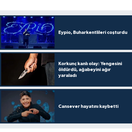
Eypio, Buharkentlileri coşturdu
Korkunç kanlı olay: Yengesini
öldürdü, ağabeyini ağır
yaraladı
Cansever hayatını kaybetti