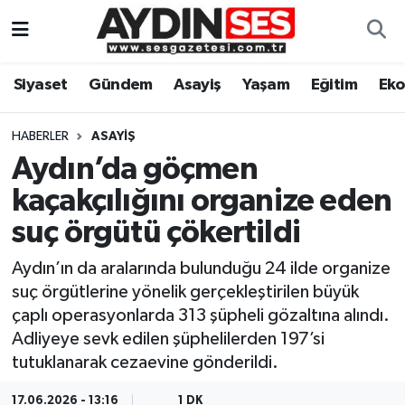
Asayiş
Aydın Nöbetçi Eczaneler
Siyaset
Gündem
Asayiş
Yaşam
Eğitim
Ek
Gündem
Aydın Hava Durumu
HABERLER
ASAYIŞ
Siyaset
Aydin Namaz Vakitleri
Aydın’da göçmen
kaçakçılığını organize eden
Ekonomi
Aydın Trafik Yoğunluk Haritası
suç örgütü çökertildi
Yaşam
Süper Lig Puan Durumu ve Fikstür
Aydın’ın da aralarında bulunduğu 24 ilde organize
suç örgütlerine yönelik gerçekleştirilen büyük
Eğitim
Tüm Manşetler
çaplı operasyonlarda 313 şüpheli gözaltına alındı.
Adliyeye sevk edilen şüphelilerden 197’si
Kültür Sanat
Son Dakika Haberleri
tutuklanarak cezaevine gönderildi.
Spor
Haber Arşivi
17.06.2026 - 13:16
1 DK