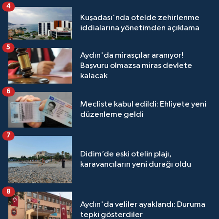
4
Kuşadası'nda otelde zehirlenme
iddialarına yönetimden açıklama
5
Aydın'da mirasçılar aranıyor!
Başvuru olmazsa miras devlete
kalacak
6
Mecliste kabul edildi: Ehliyete yeni
düzenleme geldi
7
Didim’de eski otelin plajı,
karavancıların yeni durağı oldu
8
Aydın'da veliler ayaklandı: Duruma
tepki gösterdiler