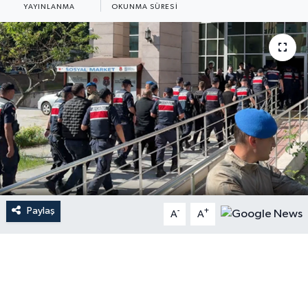
YAYINLANMA
OKUNMA SÜRESI
Paylaş
-
+
A
A