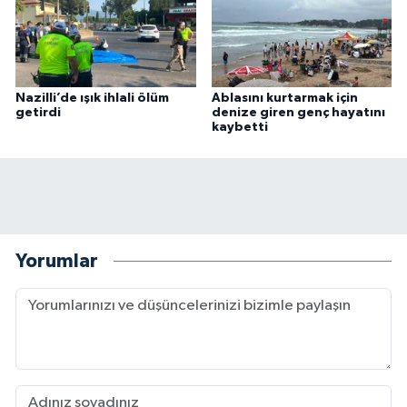
Nazilli’de ışık ihlali ölüm
Ablasını kurtarmak için
getirdi
denize giren genç hayatını
kaybetti
Yorumlar