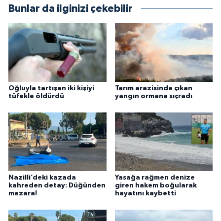
Bunlar da ilginizi çekebilir
Oğluyla tartışan iki kişiyi
Tarım arazisinde çıkan
tüfekle öldürdü
yangın ormana sıçradı
Nazilli’deki kazada
Yasağa rağmen denize
kahreden detay: Düğünden
giren hakem boğularak
mezara!
hayatını kaybetti