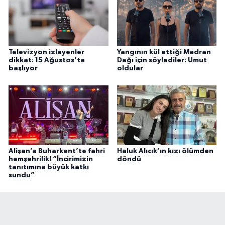
Televizyon izleyenler
Yangının kül ettiği Madran
dikkat: 15 Ağustos’ta
Dağı için söylediler: Umut
başlıyor
oldular
Alişan’a Buharkent’te fahri
Haluk Alıcık’ın kızı ölümden
hemşehrilik! “İncirimizin
döndü
tanıtımına büyük katkı
sundu”