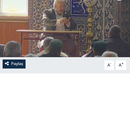
Paylaş
-
+
A
A