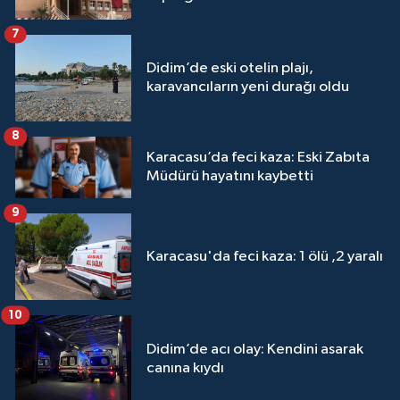
7
Didim’de eski otelin plajı,
karavancıların yeni durağı oldu
8
Karacasu’da feci kaza: Eski Zabıta
Müdürü hayatını kaybetti
9
Karacasu'da feci kaza: 1 ölü ,2 yaralı
10
Didim’de acı olay: Kendini asarak
canına kıydı