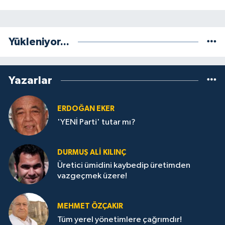
Yükleniyor...
Yazarlar
ERDOĞAN EKER
'YENİ Parti' tutar mı?
DURMUŞ ALI KILINÇ
Üretici ümidini kaybedip üretimden
vazgeçmek üzere!
MEHMET ÖZÇAKIR
Tüm yerel yönetimlere çağrımdır!