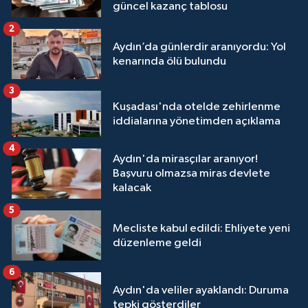
güncel kazanç tablosu
2
Aydın’da günlerdir aranıyordu: Yol
kenarında ölü bulundu
3
Kuşadası'nda otelde zehirlenme
iddialarına yönetimden açıklama
4
Aydın'da mirasçılar aranıyor!
Başvuru olmazsa miras devlete
kalacak
5
Mecliste kabul edildi: Ehliyete yeni
düzenleme geldi
6
Aydın'da veliler ayaklandı: Duruma
tepki gösterdiler