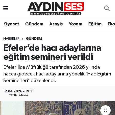
Asayiş
Aydın Nöbetçi Eczaneler
Siyaset
Gündem
Asayiş
Yaşam
Eğitim
Ek
Gündem
Aydın Hava Durumu
HABERLER
GÜNDEM
Siyaset
Aydin Namaz Vakitleri
Efeler’de hacı adaylarına
eğitim semineri verildi
Ekonomi
Aydın Trafik Yoğunluk Haritası
Efeler İlçe Müftülüğü tarafından 2026 yılında
Yaşam
Süper Lig Puan Durumu ve Fikstür
hacca gidecek hacı adaylarına yönelik ’Hac Eğitim
Seminerleri’ düzenlendi.
Eğitim
Tüm Manşetler
12.04.2026 - 19:31
YAYINLANMA
Kültür Sanat
Son Dakika Haberleri
Spor
Haber Arşivi