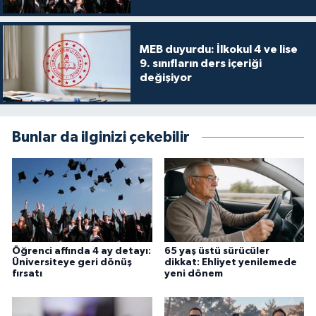
MEB duyurdu: İlkokul 4 ve lise
9. sınıfların ders içeriği
değişiyor
Bunlar da ilginizi çekebilir
Öğrenci affında 4 ay detayı:
65 yaş üstü sürücüler
Üniversiteye geri dönüş
dikkat: Ehliyet yenilemede
fırsatı
yeni dönem