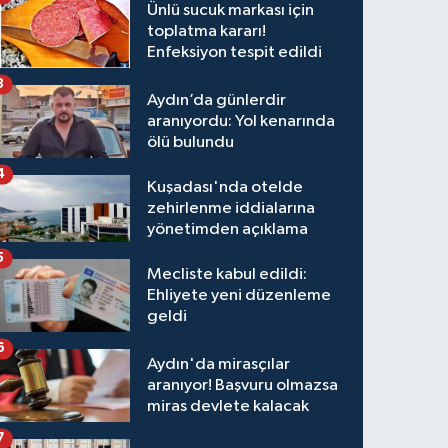
Ünlü sucuk markası için
toplatma kararı!
Enfeksiyon tespit edildi
3
Aydın’da günlerdir
aranıyordu: Yol kenarında
ölü bulundu
4
Kuşadası'nda otelde
zehirlenme iddialarına
yönetimden açıklama
5
Mecliste kabul edildi:
Ehliyete yeni düzenleme
geldi
6
Aydın'da mirasçılar
aranıyor! Başvuru olmazsa
miras devlete kalacak
7