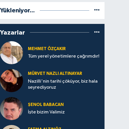
Yükleniyor...
Yazarlar
MEHMET ÖZÇAKIR
Tüm yerel yönetimlere çağrımdır!
MÜRVET NAZLI ALTINAYAR
Nazilli'nin tarihi çöküyor, biz hala
seyrediyoruz
ŞENOL BABACAN
İşte bizim Valimiz