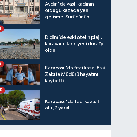
Aydın'da yaşlı kadının
öldüğü kazada yeni
gelişme: Sürücünün
hakkında karar verildi
8
Didim’de eski otelin plajı,
karavancıların yeni durağı
oldu
9
Karacasu’da feci kaza: Eski
Zabıta Müdürü hayatını
kaybetti
10
Karacasu'da feci kaza: 1
ölü ,2 yaralı