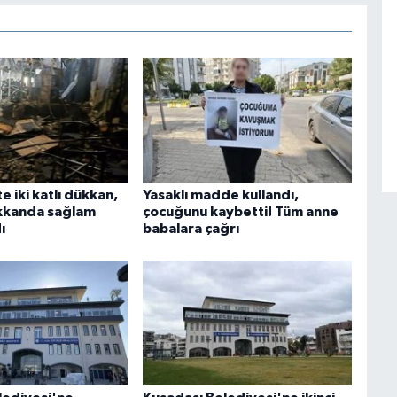
 iki katlı dükkan,
Yasaklı madde kullandı,
ükkanda sağlam
çocuğunu kaybetti! Tüm anne
ı
babalara çağrı