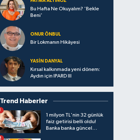
FATMA ALTINÖZ
Bu Hafta Ne Okuyalım? 'Bekle
Beni'
ONUR ÖNBUL
Bir Lokmanın Hikâyesi
YASIN DANYAL
Kırsal kalkınmada yeni dönem:
Aydın için IPARD III
Trend Haberler
1
1 milyon TL'nin 32 günlük
faiz getirisi belli oldu!
Banka banka güncel
kazanç tablosu
2