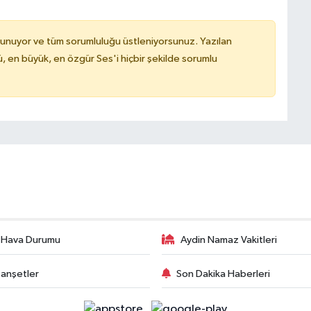
lunuyor ve tüm sorumluluğu üstleniyorsunuz. Yazılan
, en büyük, en özgür Ses'i hiçbir şekilde sorumlu
 Hava Durumu
Aydin Namaz Vakitleri
anşetler
Son Dakika Haberleri