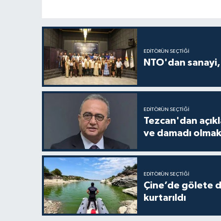
EDITÖRÜN SEÇTIĞI
NTO'dan sanayi, 
EDITÖRÜN SEÇTIĞI
Tezcan'dan açıkla
ve damadı olmak
EDITÖRÜN SEÇTIĞI
Çine’de gölete d
kurtarıldı