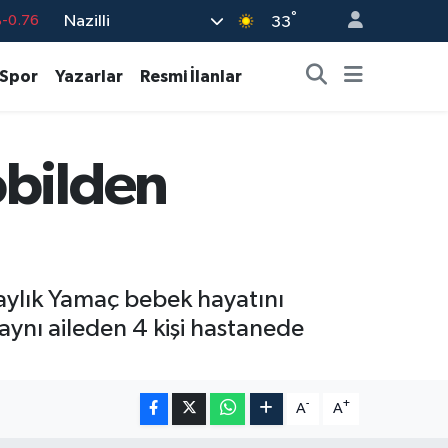
°
Nazilli
-0.76
33
%0.17
Spor
Yazarlar
Resmi İlanlar
%0.01
%0.02
obilden
%1.44
7
%64
aylık Yamaç bebek hayatını
aynı aileden 4 kişi hastanede
-
+
A
A