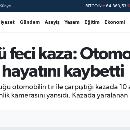
Künye
BITCOIN
64.360,53
%
DOLAR
47,7069
Siyaset
Gündem
Asayiş
Yaşam
Eğitim
Ekonomi
EURO
55,0265
STERLİN
64,1897
 feci kaza: Otom
GRAM ALTIN
6574.81
BİST100
13.88
 hayatını kaybetti
 otomobilin tır ile çarpıştığı kazada 10 
nlik kamerasını yansıdı. Kazada yaralanan 