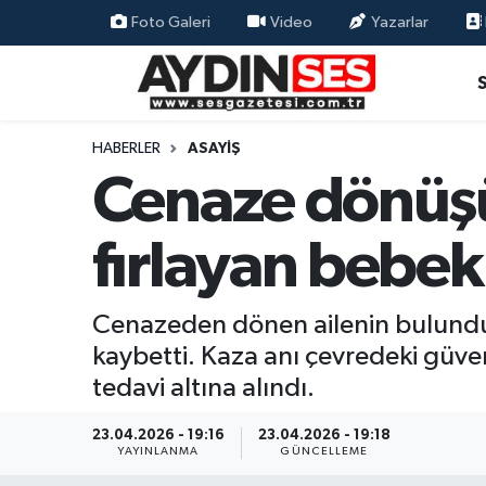
Foto Galeri
Video
Yazarlar
Asayiş
Aydın Nöbetçi Eczaneler
Gündem
Aydın Hava Durumu
HABERLER
ASAYIŞ
Cenaze dönüşü
Siyaset
Aydin Namaz Vakitleri
fırlayan bebek
Ekonomi
Aydın Trafik Yoğunluk Haritası
Yaşam
Süper Lig Puan Durumu ve Fikstür
Cenazeden dönen ailenin bulunduğu
kaybetti. Kaza anı çevredeki güve
Eğitim
Tüm Manşetler
tedavi altına alındı.
Kültür Sanat
Son Dakika Haberleri
23.04.2026 - 19:16
23.04.2026 - 19:18
YAYINLANMA
GÜNCELLEME
Spor
Haber Arşivi