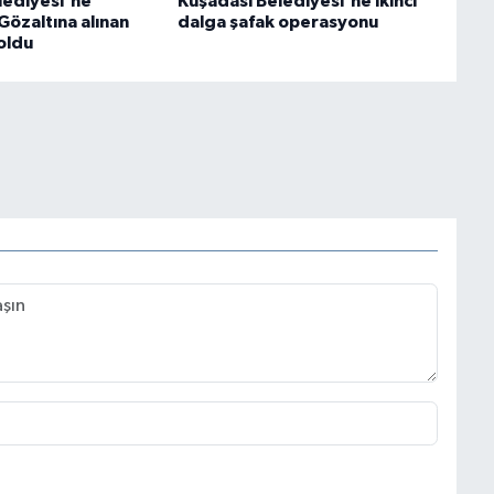
lediyesi'ne
Kuşadası Belediyesi'ne ikinci
Gözaltına alınan
dalga şafak operasyonu
 oldu