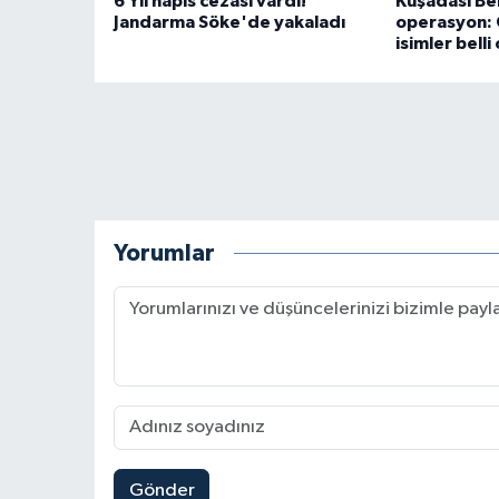
6 Yıl hapis cezası vardı!
Kuşadası Be
Jandarma Söke'de yakaladı
operasyon: 
isimler belli
Yorumlar
Gönder