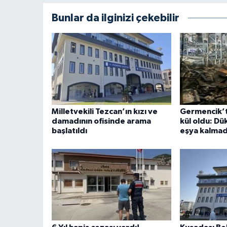
Bunlar da ilginizi çekebilir
Milletvekili Tezcan’ın kızı ve
Germencik’te
damadının ofisinde arama
kül oldu: D
başlatıldı
eşya kalmad