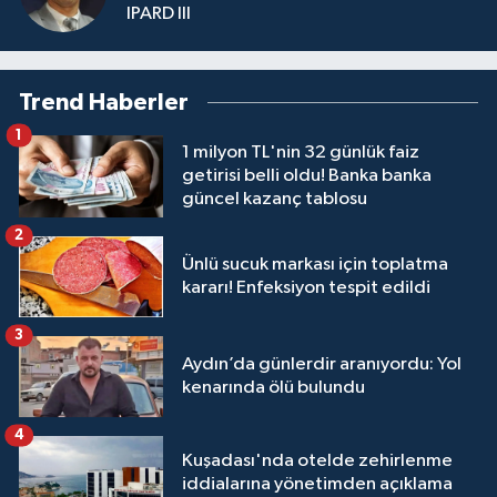
IPARD III
Trend Haberler
1
1 milyon TL'nin 32 günlük faiz
getirisi belli oldu! Banka banka
güncel kazanç tablosu
2
Ünlü sucuk markası için toplatma
kararı! Enfeksiyon tespit edildi
3
Aydın’da günlerdir aranıyordu: Yol
kenarında ölü bulundu
4
Kuşadası'nda otelde zehirlenme
iddialarına yönetimden açıklama