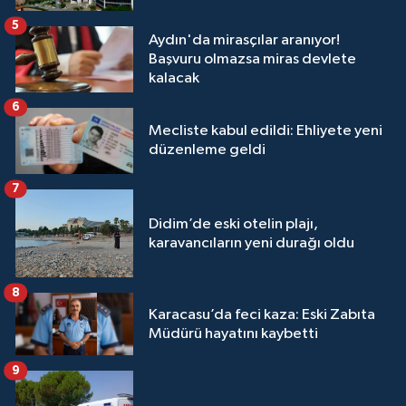
5
Aydın'da mirasçılar aranıyor!
Başvuru olmazsa miras devlete
kalacak
6
Mecliste kabul edildi: Ehliyete yeni
düzenleme geldi
7
Didim’de eski otelin plajı,
karavancıların yeni durağı oldu
8
Karacasu’da feci kaza: Eski Zabıta
Müdürü hayatını kaybetti
9