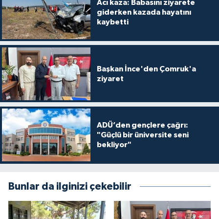
Acı kaza: Babasını ziyarete
giderken kazada hayatını
kaybetti
Başkan İnce'den Çomruk'a
ziyaret
ADÜ’den gençlere çağrı:
"Güçlü bir üniversite seni
bekliyor"
Bunlar da ilginizi çekebilir