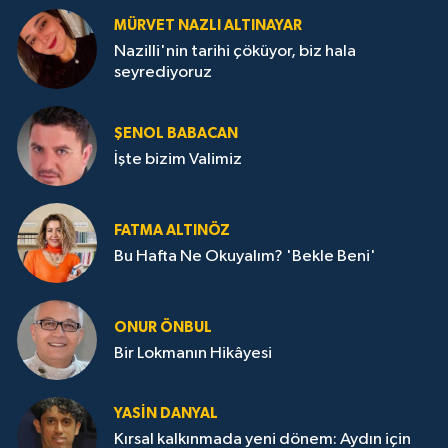
MÜRVET NAZLI ALTINAYAR
Nazilli'nin tarihi çöküyor, biz hala
seyrediyoruz
ŞENOL BABACAN
İşte bizim Valimiz
FATMA ALTINÖZ
Bu Hafta Ne Okuyalım? 'Bekle Beni'
ONUR ÖNBUL
Bir Lokmanın Hikâyesi
YASIN DANYAL
Kırsal kalkınmada yeni dönem: Aydın için