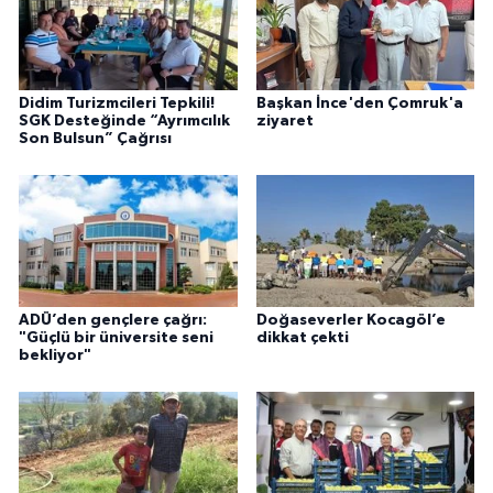
Didim Turizmcileri Tepkili!
Başkan İnce'den Çomruk'a
SGK Desteğinde “Ayrımcılık
ziyaret
Son Bulsun” Çağrısı
ADÜ’den gençlere çağrı:
Doğaseverler Kocagöl’e
"Güçlü bir üniversite seni
dikkat çekti
bekliyor"