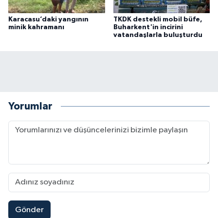
Karacasu’daki yangının
TKDK destekli mobil büfe,
minik kahramanı
Buharkent'in incirini
vatandaşlarla buluşturdu
Yorumlar
Gönder