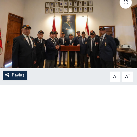
Paylaş
-
+
A
A