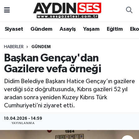
Asayiş
Aydın Nöbetçi Eczaneler
Siyaset
Gündem
Asayiş
Yaşam
Eğitim
Ek
Gündem
Aydın Hava Durumu
HABERLER
GÜNDEM
Siyaset
Aydin Namaz Vakitleri
Başkan Gençay'dan
Gazilere vefa örneği
Ekonomi
Aydın Trafik Yoğunluk Haritası
Didim Belediye Başkanı Hatice Gençay’ın gazilere
Yaşam
Süper Lig Puan Durumu ve Fikstür
verdiği söz doğrultusunda, Kıbrıs gazileri 52 yıl
aradan sonra yeniden Kuzey Kıbrıs Türk
Eğitim
Tüm Manşetler
Cumhuriyeti’ni ziyaret etti.
Kültür Sanat
Son Dakika Haberleri
10.04.2026 - 14:59
YAYINLANMA
Spor
Haber Arşivi