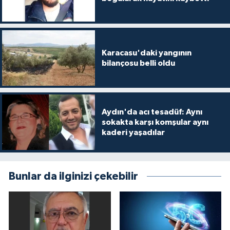
Karacasu'daki yangının
bilançosu belli oldu
Aydın'da acı tesadüf: Aynı
sokakta karşı komşular aynı
kaderi yaşadılar
Bunlar da ilginizi çekebilir