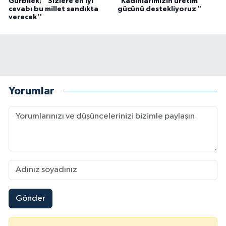
Gürbilek; ''Sizlere en iyi
"Kadınlarımızın üretim
cevabı bu millet sandıkta
gücünü destekliyoruz "
verecek''
Yorumlar
Gönder