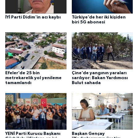
İYİ Parti Didim'in acı kaybı
Türkiye’de her iki kişiden
biri 5G abonesi
Efeler’de 25 bin
Çine’de yangının yaraları
metrekarelik yol yenileme
sarılıyor: Bakan Yardımcısı
tamamlandı
Bulut sahada
YENİ Parti Kurucu Başkanı
Başkan Gençay