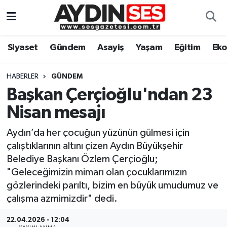
Asayiş
Aydın Nöbetçi Eczaneler
Siyaset
Gündem
Asayiş
Yaşam
Eğitim
Ek
Gündem
Aydın Hava Durumu
HABERLER
GÜNDEM
Siyaset
Aydin Namaz Vakitleri
Başkan Çerçioğlu'ndan 23
Nisan mesajı
Ekonomi
Aydın Trafik Yoğunluk Haritası
Aydın’da her çocuğun yüzünün gülmesi için
Yaşam
Süper Lig Puan Durumu ve Fikstür
çalıştıklarının altını çizen Aydın Büyükşehir
Belediye Başkanı Özlem Çerçioğlu;
Eğitim
Tüm Manşetler
"Geleceğimizin mimarı olan çocuklarımızın
gözlerindeki parıltı, bizim en büyük umudumuz ve
Kültür Sanat
Son Dakika Haberleri
çalışma azmimizdir" dedi.
Spor
Haber Arşivi
22.04.2026 - 12:04