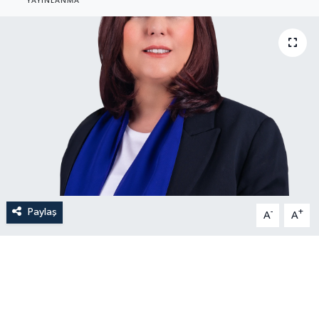
YAYINLANMA
Paylaş
-
+
A
A