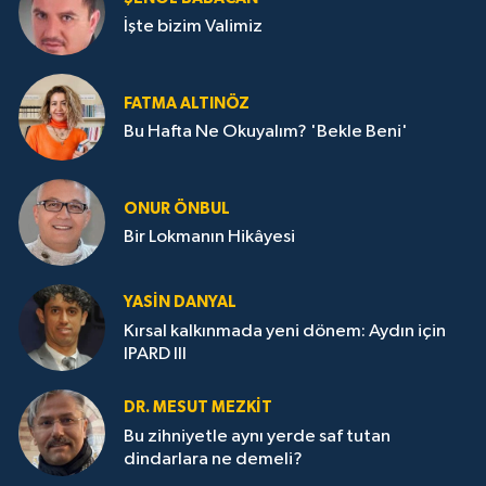
İşte bizim Valimiz
FATMA ALTINÖZ
Bu Hafta Ne Okuyalım? 'Bekle Beni'
ONUR ÖNBUL
Bir Lokmanın Hikâyesi
YASIN DANYAL
Kırsal kalkınmada yeni dönem: Aydın için
IPARD III
DR. MESUT MEZKIT
Bu zihniyetle aynı yerde saf tutan
dindarlara ne demeli?