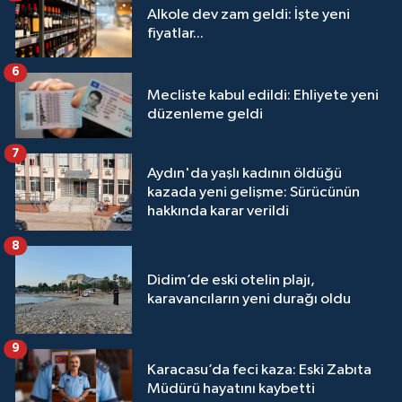
Alkole dev zam geldi: İşte yeni
fiyatlar...
6
Mecliste kabul edildi: Ehliyete yeni
düzenleme geldi
7
Aydın'da yaşlı kadının öldüğü
kazada yeni gelişme: Sürücünün
hakkında karar verildi
8
Didim’de eski otelin plajı,
karavancıların yeni durağı oldu
9
Karacasu’da feci kaza: Eski Zabıta
Müdürü hayatını kaybetti