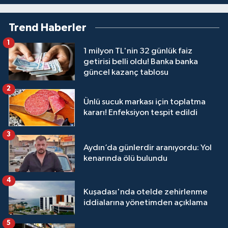
Trend Haberler
1
1 milyon TL'nin 32 günlük faiz
getirisi belli oldu! Banka banka
güncel kazanç tablosu
2
Ünlü sucuk markası için toplatma
kararı! Enfeksiyon tespit edildi
3
Aydın’da günlerdir aranıyordu: Yol
kenarında ölü bulundu
4
Kuşadası'nda otelde zehirlenme
iddialarına yönetimden açıklama
5