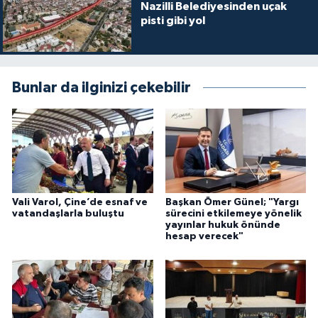
Nazilli Belediyesinden uçak
pisti gibi yol
Bunlar da ilginizi çekebilir
Vali Varol, Çine’de esnaf ve
Başkan Ömer Günel; "Yargı
vatandaşlarla buluştu
sürecini etkilemeye yönelik
yayınlar hukuk önünde
hesap verecek"