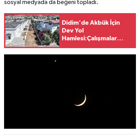
sosyal medyada da beğeni topladı.
Didim'de Akbük İçin
Dev Yol
Hamlesi:Çalışmalar
Genişliyor