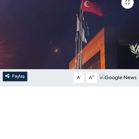
Paylaş
-
+
A
A