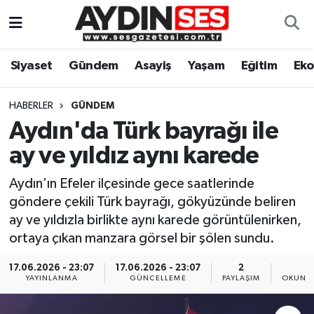
Asayiş
Aydın Nöbetçi Eczaneler
Siyaset
Gündem
Asayiş
Yaşam
Eğitim
Ek
Gündem
Aydın Hava Durumu
HABERLER
GÜNDEM
Siyaset
Aydin Namaz Vakitleri
Aydın'da Türk bayrağı ile
ay ve yıldız aynı karede
Ekonomi
Aydın Trafik Yoğunluk Haritası
Aydın’ın Efeler ilçesinde gece saatlerinde
Yaşam
Süper Lig Puan Durumu ve Fikstür
göndere çekili Türk bayrağı, gökyüzünde beliren
ay ve yıldızla birlikte aynı karede görüntülenirken,
Eğitim
Tüm Manşetler
ortaya çıkan manzara görsel bir şölen sundu.
Kültür Sanat
Son Dakika Haberleri
17.06.2026 - 23:07
17.06.2026 - 23:07
2
1
YAYINLANMA
GÜNCELLEME
PAYLAŞIM
OKUNMA
Spor
Haber Arşivi