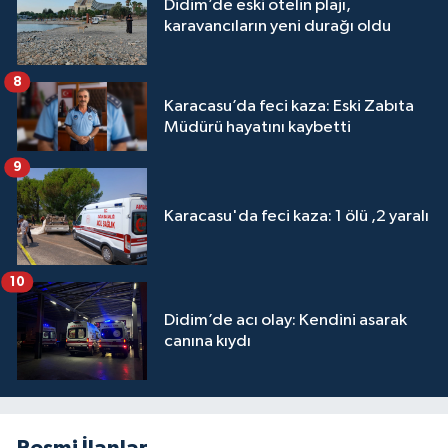
Didim’de eski otelin plajı,
karavancıların yeni durağı oldu
8
Karacasu’da feci kaza: Eski Zabıta
Müdürü hayatını kaybetti
9
Karacasu'da feci kaza: 1 ölü ,2 yaralı
10
Didim’de acı olay: Kendini asarak
canına kıydı