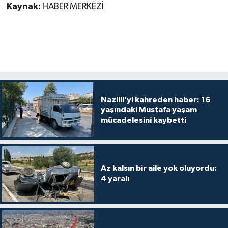
Kaynak:
HABER MERKEZİ
Nazilli’yi kahreden haber: 16
yaşındaki Mustafa yaşam
mücadelesini kaybetti
Az kalsın bir aile yok oluyordu:
4 yaralı