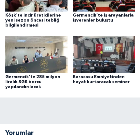
Köşk’te incir üreticilerine
Germencik’te iş arayanlarla
yeni sezon öncesi tebliğ
işverenler buluştu
bilgilendirmesi
Germencik’te 285 milyon
Karacasu Emniyetinden
liralık SGK borcu
hayat kurtaracak seminer
yapılandırılacak
Yorumlar