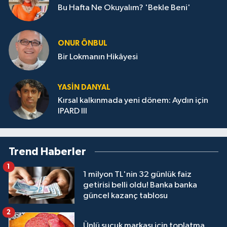
Bu Hafta Ne Okuyalım? 'Bekle Beni'
ONUR ÖNBUL
Bir Lokmanın Hikâyesi
YASIN DANYAL
Kırsal kalkınmada yeni dönem: Aydın için
IPARD III
Trend Haberler
1
1 milyon TL'nin 32 günlük faiz
getirisi belli oldu! Banka banka
güncel kazanç tablosu
2
Ünlü sucuk markası için toplatma