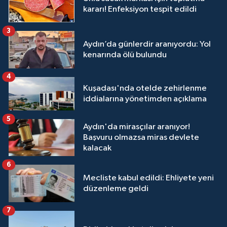
kararı! Enfeksiyon tespit edildi
3
Aydın’da günlerdir aranıyordu: Yol
kenarında ölü bulundu
4
Kuşadası'nda otelde zehirlenme
iddialarına yönetimden açıklama
5
Aydın'da mirasçılar aranıyor!
Başvuru olmazsa miras devlete
kalacak
6
Mecliste kabul edildi: Ehliyete yeni
düzenleme geldi
7