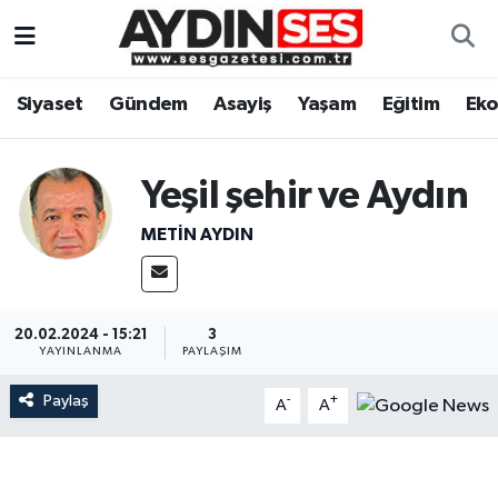
Asayiş
Aydın Nöbetçi Eczaneler
Siyaset
Gündem
Asayiş
Yaşam
Eğitim
Ek
Gündem
Aydın Hava Durumu
Yeşil şehir ve Aydın
Siyaset
Aydin Namaz Vakitleri
METIN AYDIN
Ekonomi
Aydın Trafik Yoğunluk Haritası
Yaşam
Süper Lig Puan Durumu ve Fikstür
20.02.2024 - 15:21
3
YAYINLANMA
PAYLAŞIM
Eğitim
Tüm Manşetler
Paylaş
-
+
A
A
Kültür Sanat
Son Dakika Haberleri
Spor
Haber Arşivi