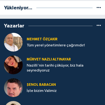
Yükleniyor...
Yazarlar
MEHMET ÖZÇAKIR
Tüm yerel yönetimlere çağrımdır!
MÜRVET NAZLI ALTINAYAR
Nazilli'nin tarihi çöküyor, biz hala
seyrediyoruz
ŞENOL BABACAN
İşte bizim Valimiz