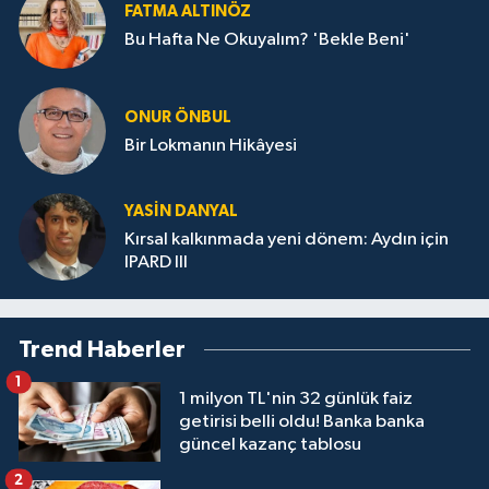
FATMA ALTINÖZ
Bu Hafta Ne Okuyalım? 'Bekle Beni'
ONUR ÖNBUL
Bir Lokmanın Hikâyesi
YASIN DANYAL
Kırsal kalkınmada yeni dönem: Aydın için
IPARD III
Trend Haberler
1
1 milyon TL'nin 32 günlük faiz
getirisi belli oldu! Banka banka
güncel kazanç tablosu
2