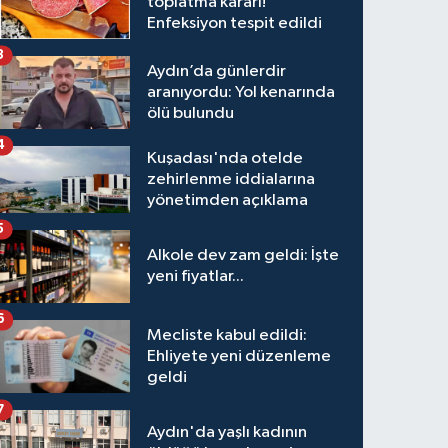
toplatma kararı!
Enfeksiyon tespit edildi
3
Aydın’da günlerdir
aranıyordu: Yol kenarında
ölü bulundu
4
Kuşadası'nda otelde
zehirlenme iddialarına
yönetimden açıklama
5
Alkole dev zam geldi: İşte
yeni fiyatlar...
6
Mecliste kabul edildi:
Ehliyete yeni düzenleme
geldi
7
Aydın'da yaşlı kadının