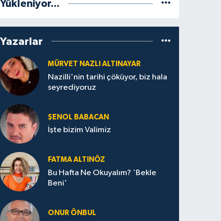
Yükleniyor...
Yazarlar
MÜRVET NAZLI ALTINAYAR
Nazilli'nin tarihi çöküyor, biz hala
seyrediyoruz
ŞENOL BABACAN
İşte bizim Valimiz
FATMA ALTINÖZ
Bu Hafta Ne Okuyalım? 'Bekle
Beni'
ONUR ÖNBUL