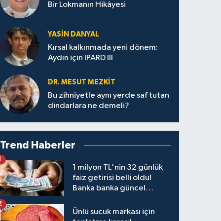
Bir Lokmanın Hikâyesi
YASIN DANYAL
Kırsal kalkınmada yeni dönem:
Aydın için IPARD III
DR. MESUT MEZKIT
Bu zihniyetle aynı yerde saf tutan
dindarlara ne demeli?
Trend Haberler
1
1 milyon TL'nin 32 günlük
faiz getirisi belli oldu!
Banka banka güncel
kazanç tablosu
2
Ünlü sucuk markası için