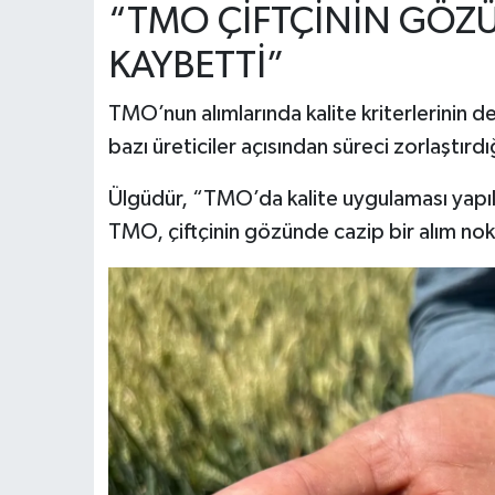
“TMO ÇİFTÇİNİN GÖZÜ
KAYBETTİ”
TMO’nun alımlarında kalite kriterlerinin 
bazı üreticiler açısından süreci zorlaştırdığ
Ülgüdür, “TMO’da kalite uygulaması yapılı
TMO, çiftçinin gözünde cazip bir alım nokta