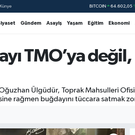
Künye
DOLAR
47,6006
EURO
55,0250
Siyaset
Gündem
Asayiş
Yaşam
Eğitim
Ekonomi
STERLİN
64,2398
GRAM ALTIN
6513.94
ayı TMO’ya değil,
BİST100
13.76
Ali Oğuzhan Ülgüdür, Toprak Mahsulleri Of
mesine rağmen buğdayını tüccara satmak zor