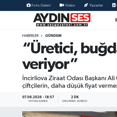
Foto Galeri
Video
Yazarlar
Asayiş
Aydın Nöbetçi Eczaneler
Gündem
Aydın Hava Durumu
HABERLER
GÜNDEM
“Üretici, buğd
Siyaset
Aydin Namaz Vakitleri
veriyor”
Ekonomi
Aydın Trafik Yoğunluk Haritası
Yaşam
Süper Lig Puan Durumu ve Fikstür
İncirliova Ziraat Odası Başkanı 
çiftçilerin, daha düşük fiyat ver
Eğitim
Tüm Manşetler
07.06.2026 - 18:57
2 DK
Kültür Sanat
Son Dakika Haberleri
YAYINLANMA
OKUNMA SÜRESI
Spor
Haber Arşivi