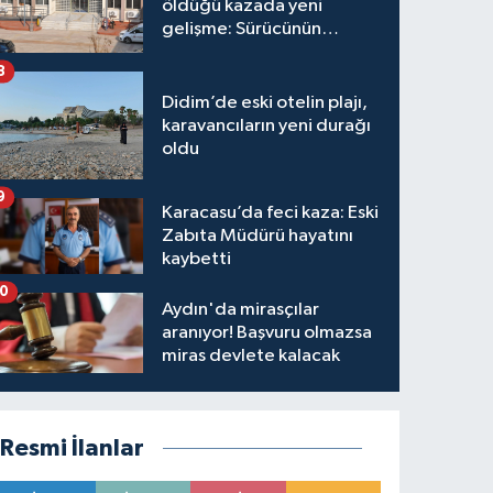
öldüğü kazada yeni
gelişme: Sürücünün
hakkında karar verildi
8
Didim’de eski otelin plajı,
karavancıların yeni durağı
oldu
9
Karacasu’da feci kaza: Eski
Zabıta Müdürü hayatını
kaybetti
10
Aydın'da mirasçılar
aranıyor! Başvuru olmazsa
miras devlete kalacak
Resmi İlanlar