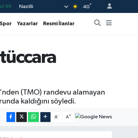
°
Nazilli
40
%0.06
%0.02
Spor
Yazarlar
Resmi İlanlar
%0.2
%0.32
 tüccara
8
%48
isi’nden (TMO) randevu alamayan
unda kaldığını söyledi.
-
+
A
A