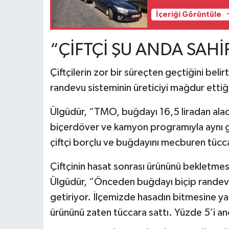
İçeriği Görüntüle
“ÇİFTÇİ ŞU ANDA SAH
Çiftçilerin zor bir süreçten geçtiğini beli
randevu sisteminin üreticiyi mağdur ettiği
Ülgüdür, “TMO, buğdayı 16,5 liradan alac
biçerdöver ve kamyon programıyla aynı 
çiftçi borçlu ve buğdayını mecburen tücc
Çiftçinin hasat sonrası ürününü bekletmesi
Ülgüdür, “Önceden buğdayı biçip randev
getiriyor. İlçemizde hasadın bitmesine yak
ürününü zaten tüccara sattı. Yüzde 5’i a