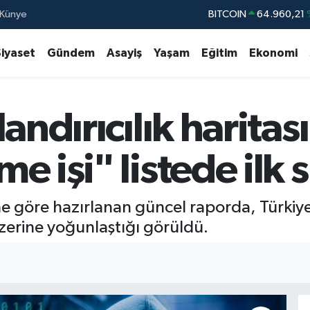
Künye
DOLAR
47,7436
EURO
55,2510
Siyaset
Gündem
Asayiş
Yaşam
Eğitim
Ekonomi
STERLİN
64,4811
GRAM ALTIN
6648.99
andırıcılık haritas
BİST100
13.77
BITCOIN
64.960,21
 işi" listede ilk s
ine göre hazırlanan güncel raporda, Türkiye
üzerine yoğunlaştığı görüldü.