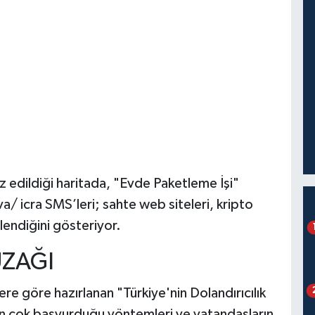
z edildiği haritada, "Evde Paketleme İşi"
a/ icra SMS’leri; sahte web siteleri, kripto
itlendiğini gösteriyor.
UZAĞI
ere göre hazırlanan "Türkiye'nin Dolandırıcılık
en çok başvurduğu yöntemleri ve vatandaşların