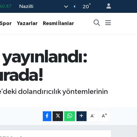
°
Nazilli
%0.18
20
%0.32
Spor
Yazarlar
Resmi İlanlar
%0.38
%2.59
ı yayınlandı:
9
%-14
%0.87
ırada!
’deki dolandırıcılık yöntemlerinin
-
+
A
A