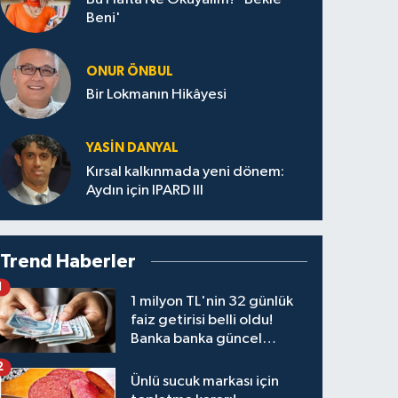
Beni'
ONUR ÖNBUL
Bir Lokmanın Hikâyesi
YASIN DANYAL
Kırsal kalkınmada yeni dönem:
Aydın için IPARD III
Trend Haberler
1
1 milyon TL'nin 32 günlük
faiz getirisi belli oldu!
Banka banka güncel
kazanç tablosu
2
Ünlü sucuk markası için