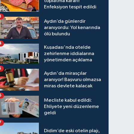
toplatma kararı!
Enfeksiyon tespit edildi
3
Aydın’da günlerdir
aranıyordu: Yol kenarında
ölü bulundu
4
Kuşadası'nda otelde
zehirlenme iddialarına
yönetimden açıklama
5
Aydın'da mirasçılar
aranıyor! Başvuru olmazsa
miras devlete kalacak
6
Mecliste kabul edildi:
Ehliyete yeni düzenleme
geldi
7
Didim’de eski otelin plajı,