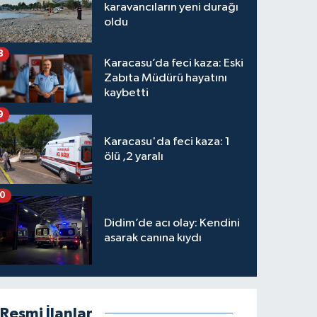
karavancıların yeni durağı
oldu
8
Karacasu’da feci kaza: Eski
Zabıta Müdürü hayatını
kaybetti
9
Karacasu'da feci kaza: 1
ölü ,2 yaralı
10
Didim’de acı olay: Kendini
asarak canına kıydı
Resmi İlanlar