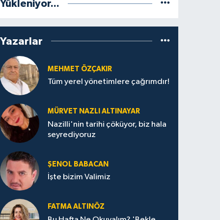
Yükleniyor...
Yazarlar
MEHMET ÖZÇAKIR
Tüm yerel yönetimlere çağrımdır!
MÜRVET NAZLI ALTINAYAR
Nazilli'nin tarihi çöküyor, biz hala
seyrediyoruz
ŞENOL BABACAN
İşte bizim Valimiz
FATMA ALTINÖZ
Bu Hafta Ne Okuyalım? 'Bekle