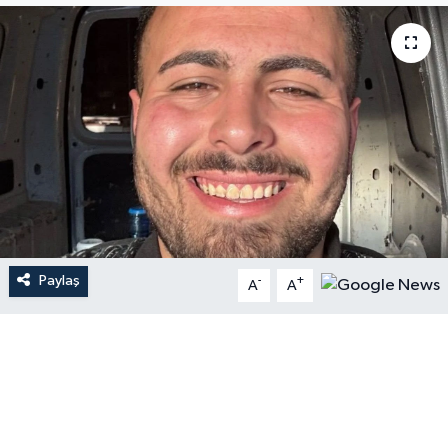
Paylaş
-
+
A
A