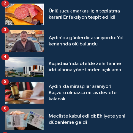
2
Ünlü sucuk markası için toplatma
kararı! Enfeksiyon tespit edildi
3
Aydın’da günlerdir aranıyordu: Yol
kenarında ölü bulundu
4
Kuşadası'nda otelde zehirlenme
iddialarına yönetimden açıklama
5
Aydın'da mirasçılar aranıyor!
Başvuru olmazsa miras devlete
kalacak
6
Mecliste kabul edildi: Ehliyete yeni
düzenleme geldi