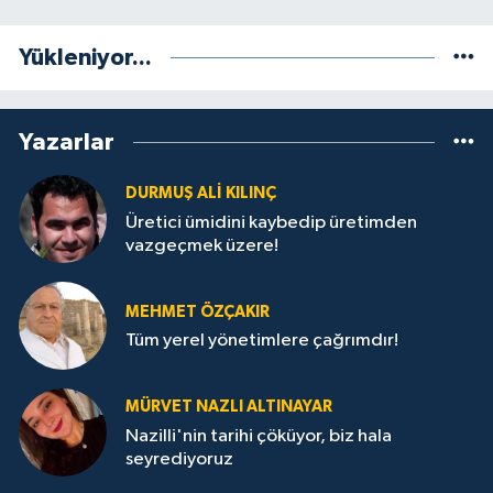
Yükleniyor...
Yazarlar
DURMUŞ ALI KILINÇ
Üretici ümidini kaybedip üretimden
vazgeçmek üzere!
MEHMET ÖZÇAKIR
Tüm yerel yönetimlere çağrımdır!
MÜRVET NAZLI ALTINAYAR
Nazilli'nin tarihi çöküyor, biz hala
seyrediyoruz