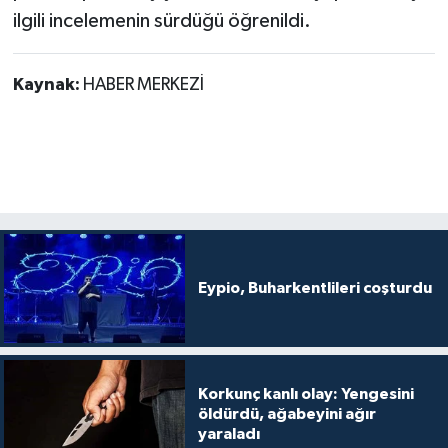
ilgili incelemenin sürdüğü öğrenildi.
Kaynak:
HABER MERKEZİ
Eypio, Buharkentlileri coşturdu
Korkunç kanlı olay: Yengesini
öldürdü, ağabeyini ağır
yaraladı