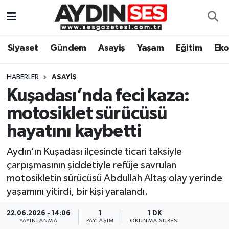
Asayiş
Aydın Nöbetçi Eczaneler
Siyaset
Gündem
Asayiş
Yaşam
Eğitim
Ek
Gündem
Aydın Hava Durumu
HABERLER
ASAYIŞ
Siyaset
Aydin Namaz Vakitleri
Kuşadası’nda feci kaza:
motosiklet sürücüsü
Ekonomi
Aydın Trafik Yoğunluk Haritası
hayatını kaybetti
Yaşam
Süper Lig Puan Durumu ve Fikstür
Aydın’ın Kuşadası ilçesinde ticari taksiyle
çarpışmasının şiddetiyle refüje savrulan
Eğitim
Tüm Manşetler
motosikletin sürücüsü Abdullah Altaş olay yerinde
yaşamını yitirdi, bir kişi yaralandı.
Kültür Sanat
Son Dakika Haberleri
22.06.2026 - 14:06
1
1 DK
Spor
Haber Arşivi
YAYINLANMA
PAYLAŞIM
OKUNMA SÜRESI