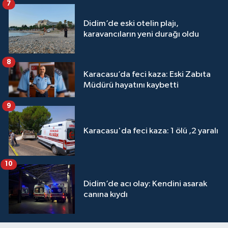
7
Didim’de eski otelin plajı,
karavancıların yeni durağı oldu
8
Karacasu’da feci kaza: Eski Zabıta
Müdürü hayatını kaybetti
9
Karacasu'da feci kaza: 1 ölü ,2 yaralı
10
Didim’de acı olay: Kendini asarak
canına kıydı