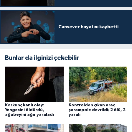
Cansever hayatını kaybetti
Bunlar da ilginizi çekebilir
Korkunç kanlı olay:
Kontrolden çıkan araç
Yengesini öldürdü,
şarampole devrildi; 2 ölü, 2
ağabeyini ağır yaraladı
yaralı