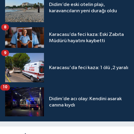
Didim’de eski otelin plajı,
karavancıların yeni durağı oldu
8
Karacasu’da feci kaza: Eski Zabıta
Müdürü hayatını kaybetti
9
Karacasu'da feci kaza: 1 ölü ,2 yaralı
10
Didim’de acı olay: Kendini asarak
canına kıydı