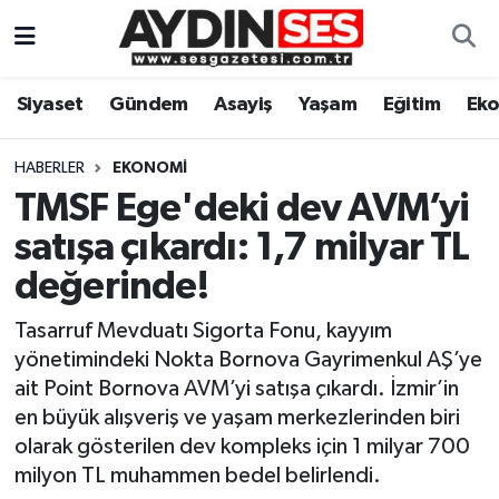
Asayiş
Aydın Nöbetçi Eczaneler
Siyaset
Gündem
Asayiş
Yaşam
Eğitim
Ek
Gündem
Aydın Hava Durumu
HABERLER
EKONOMI
Siyaset
Aydin Namaz Vakitleri
TMSF Ege'deki dev AVM’yi
satışa çıkardı: 1,7 milyar TL
Ekonomi
Aydın Trafik Yoğunluk Haritası
değerinde!
Yaşam
Süper Lig Puan Durumu ve Fikstür
Tasarruf Mevduatı Sigorta Fonu, kayyım
yönetimindeki Nokta Bornova Gayrimenkul AŞ’ye
Eğitim
Tüm Manşetler
ait Point Bornova AVM’yi satışa çıkardı. İzmir’in
en büyük alışveriş ve yaşam merkezlerinden biri
Kültür Sanat
Son Dakika Haberleri
olarak gösterilen dev kompleks için 1 milyar 700
milyon TL muhammen bedel belirlendi.
Spor
Haber Arşivi