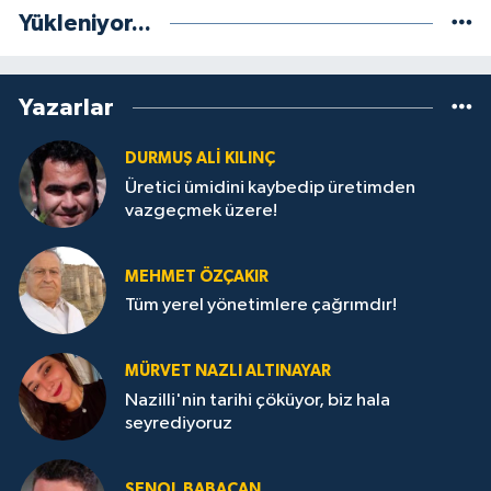
Yükleniyor...
Yazarlar
DURMUŞ ALI KILINÇ
Üretici ümidini kaybedip üretimden
vazgeçmek üzere!
MEHMET ÖZÇAKIR
Tüm yerel yönetimlere çağrımdır!
MÜRVET NAZLI ALTINAYAR
Nazilli'nin tarihi çöküyor, biz hala
seyrediyoruz
ŞENOL BABACAN