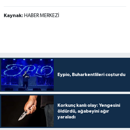
Kaynak:
HABER MERKEZİ
Eypio, Buharkentlileri coşturdu
Korkunç kanlı olay: Yengesini
öldürdü, ağabeyini ağır
yaraladı