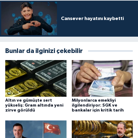
Cansever hayatını kaybetti
Bunlar da ilginizi çekebilir
Altın ve gümüşte sert
Milyonlarca emekliyi
yükseliş: Gram altında yeni
ilgilendiriyor: SGK ve
zirve görüldü
bankalar için kritik tarih