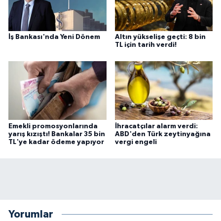
İş Bankası'nda Yeni Dönem
Altın yükselişe geçti: 8 bin
TL için tarih verdi!
Emekli promosyonlarında
İhracatçılar alarm verdi:
yarış kızıştı! Bankalar 35 bin
ABD'den Türk zeytinyağına
TL'ye kadar ödeme yapıyor
vergi engeli
Yorumlar