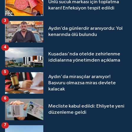
Ünlü sucuk markası için toplatma
kararı! Enfeksiyon tespit edildi
3
Aydın’da günlerdir aranıyordu: Yol
kenarında ölü bulundu
4
Kuşadası'nda otelde zehirlenme
iddialarına yönetimden açıklama
5
Aydın'da mirasçılar aranıyor!
Başvuru olmazsa miras devlete
kalacak
6
Mecliste kabul edildi: Ehliyete yeni
düzenleme geldi
7