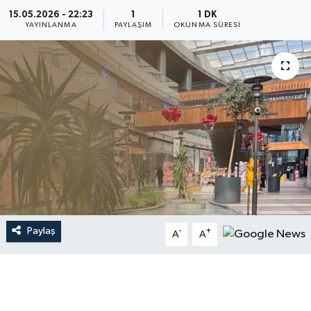
15.05.2026 - 22:23
1
1 DK
YAYINLANMA
PAYLAŞIM
OKUNMA SÜRESI
Paylaş
-
+
A
A