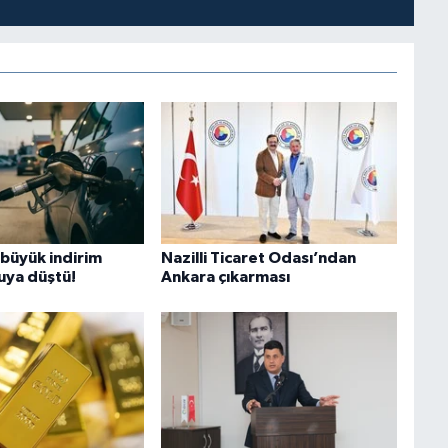
 büyük indirim
Nazilli Ticaret Odası’ndan
suya düştü!
Ankara çıkarması