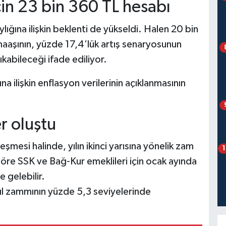
çin 23 bin 360 TL hesabı
ylığına ilişkin beklenti de yükseldi. Halen 20 bin
aaşının, yüzde 17,4’lük artış senaryosunun
kabileceği ifade ediliyor.
a ilişkin enflasyon verilerinin açıklanmasının
er oluştu
mesi halinde, yılın ikinci yarısına yönelik zam
öre SSK ve Bağ-Kur emeklileri için ocak ayında
 gelebilir.
ıl zammının yüzde 5,3 seviyelerinde