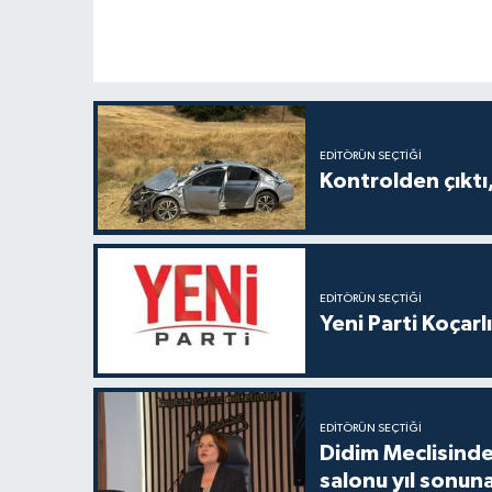
EDITÖRÜN SEÇTIĞI
Kontrolden çıktı, 
EDITÖRÜN SEÇTIĞI
Yeni Parti Koçar
EDITÖRÜN SEÇTIĞI
Didim Meclisinde
salonu yıl sonun