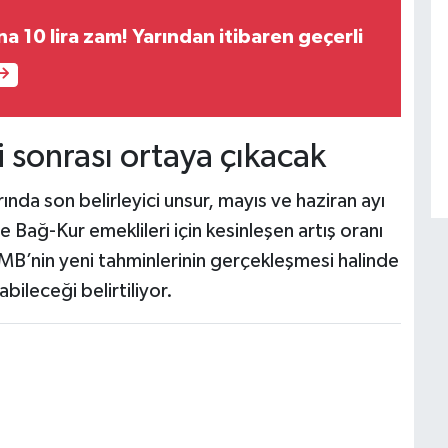
na 10 lira zam! Yarından itibaren geçerli
i sonrası ortaya çıkacak
da son belirleyici unsur, mayıs ve haziran ayı
 Bağ-Kur emeklileri için kesinleşen artış oranı
B’nin yeni tahminlerinin gerçekleşmesi halinde
ileceği belirtiliyor.