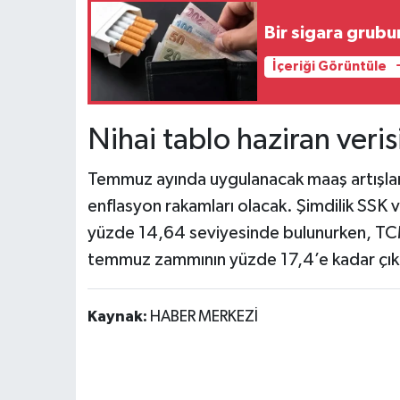
Bir sigara grubu
İçeriği Görüntüle
Nihai tablo haziran veris
Temmuz ayında uygulanacak maaş artışların
enflasyon rakamları olacak. Şimdilik SSK ve
yüzde 14,64 seviyesinde bulunurken, TCM
temmuz zammının yüzde 17,4’e kadar çıkab
Kaynak:
HABER MERKEZİ