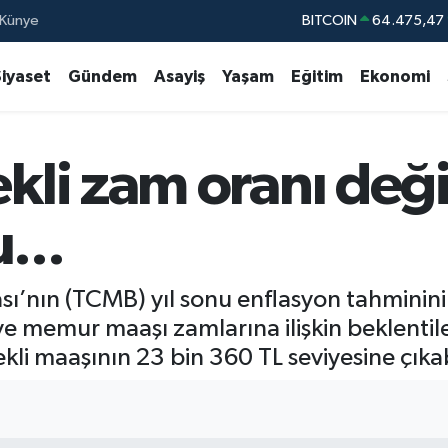
Künye
DOLAR
47,5971
EURO
55,1336
Siyaset
Gündem
Asayiş
Yaşam
Eğitim
Ekonomi
STERLİN
64,2534
GRAM ALTIN
6527.85
i zam oranı değişt
BİST100
13.
BITCOIN
64.475,47
...
ı’nın (TCMB) yıl sonu enflasyon tahminini
memur maaşı zamlarına ilişkin beklentileri
i maaşının 23 bin 360 TL seviyesine çıka