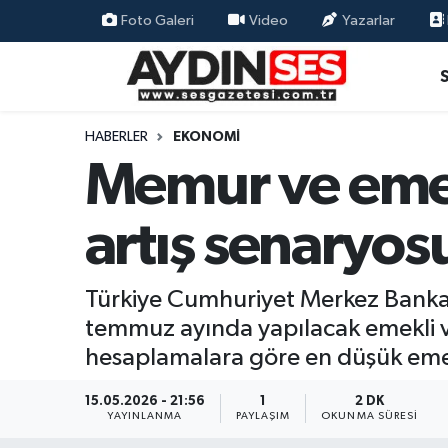
Foto Galeri
Video
Yazarlar
Asayiş
Aydın Nöbetçi Eczaneler
Gündem
Aydın Hava Durumu
HABERLER
EKONOMI
Memur ve emekl
Siyaset
Aydin Namaz Vakitleri
artış senaryosu
Ekonomi
Aydın Trafik Yoğunluk Haritası
Yaşam
Süper Lig Puan Durumu ve Fikstür
Türkiye Cumhuriyet Merkez Bankas
temmuz ayında yapılacak emekli ve 
Eğitim
Tüm Manşetler
hesaplamalara göre en düşük emekl
Kültür Sanat
Son Dakika Haberleri
15.05.2026 - 21:56
1
2 DK
YAYINLANMA
PAYLAŞIM
OKUNMA SÜRESI
Spor
Haber Arşivi