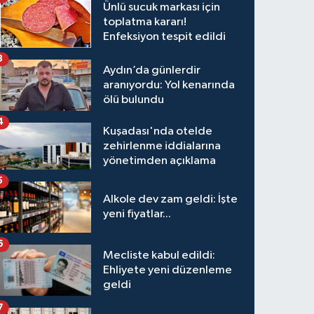
Ünlü sucuk markası için
toplatma kararı!
Enfeksiyon tespit edildi
3
Aydın’da günlerdir
aranıyordu: Yol kenarında
ölü bulundu
4
Kuşadası'nda otelde
zehirlenme iddialarına
yönetimden açıklama
5
Alkole dev zam geldi: İşte
yeni fiyatlar...
6
Mecliste kabul edildi:
Ehliyete yeni düzenleme
geldi
7