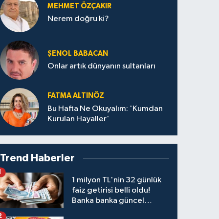
MEHMET ÖZÇAKIR
Nerem doğru ki?
ŞENOL BABACAN
Onlar artık dünyanın sultanları
FATMA ALTINÖZ
Bu Hafta Ne Okuyalım: 'Kumdan
Kurulan Hayaller'
Trend Haberler
1
1 milyon TL'nin 32 günlük
faiz getirisi belli oldu!
Banka banka güncel
kazanç tablosu
2