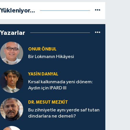
Yükleniyor...
Yazarlar
ONUR ÖNBUL
Bir Lokmanın Hikâyesi
YASIN DANYAL
Kırsal kalkınmada yeni dönem:
Aydın için IPARD III
DR. MESUT MEZKIT
Bu zihniyetle aynı yerde saf tutan
dindarlara ne demeli?