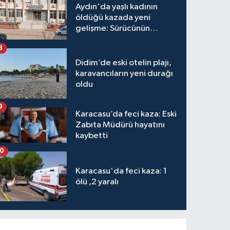
Aydın'da yaşlı kadının
öldüğü kazada yeni
gelişme: Sürücünün
hakkında karar verildi
8
Didim’de eski otelin plajı,
karavancıların yeni durağı
oldu
9
Karacasu’da feci kaza: Eski
Zabıta Müdürü hayatını
kaybetti
10
Karacasu'da feci kaza: 1
ölü ,2 yaralı