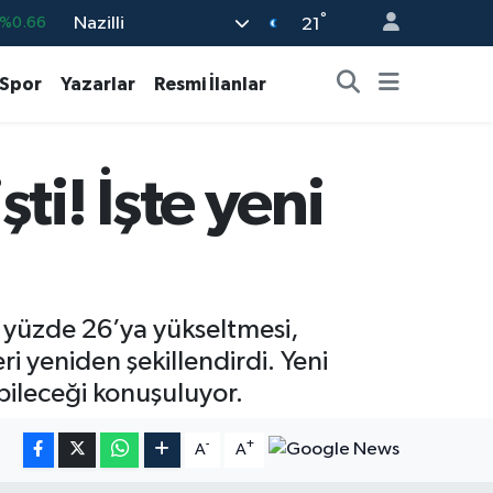
°
Nazilli
%0.05
21
%0.18
Spor
Yazarlar
Resmi İlanlar
%0.22
%0.54
i! İşte yeni
703
%11
%0.66
 yüzde 26’ya yükseltmesi,
 yeniden şekillendirdi. Yeni
bileceği konuşuluyor.
-
+
A
A