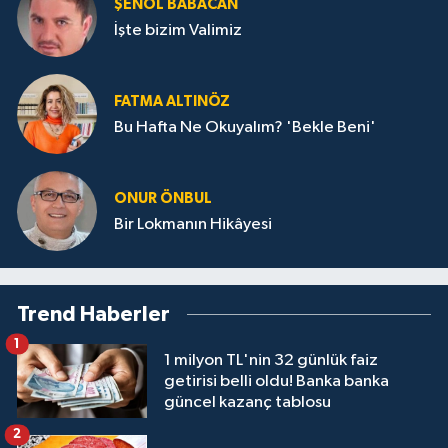
ŞENOL BABACAN
İşte bizim Valimiz
FATMA ALTINÖZ
Bu Hafta Ne Okuyalım? 'Bekle Beni'
ONUR ÖNBUL
Bir Lokmanın Hikâyesi
Trend Haberler
1
1 milyon TL'nin 32 günlük faiz
getirisi belli oldu! Banka banka
güncel kazanç tablosu
2