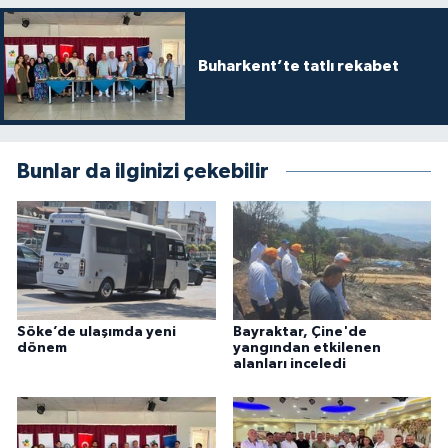
Buharkent’te tatlı rekabet
Bunlar da ilginizi çekebilir
Söke’de ulaşımda yeni
Bayraktar, Çine'de
dönem
yangından etkilenen
alanları inceledi