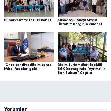
Buharkent’te tatlı rekabet
Kuşadası Sanayi Sitesi
'İbrahim Kargın'a emanet
'Önce tehdit edildim sonra
Didim Turizmcileri Tepkili!
iftira ifadeleri geldi'
SGK Desteğinde “Ayrımcılık
Son Bulsun” Çağrısı
Yorumlar