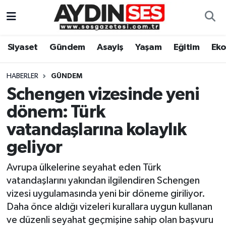
Asayiş
Aydın Nöbetçi Eczaneler
Siyaset
Gündem
Asayiş
Yaşam
Eğitim
Ek
Gündem
Aydın Hava Durumu
HABERLER
GÜNDEM
Siyaset
Aydin Namaz Vakitleri
Schengen vizesinde yeni
dönem: Türk
Ekonomi
Aydın Trafik Yoğunluk Haritası
vatandaşlarına kolaylık
Yaşam
Süper Lig Puan Durumu ve Fikstür
geliyor
Avrupa ülkelerine seyahat eden Türk
Eğitim
Tüm Manşetler
vatandaşlarını yakından ilgilendiren Schengen
Kültür Sanat
Son Dakika Haberleri
vizesi uygulamasında yeni bir döneme giriliyor.
Daha önce aldığı vizeleri kurallara uygun kullanan
Spor
Haber Arşivi
ve düzenli seyahat geçmişine sahip olan başvuru