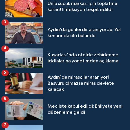
Ünlü sucuk markası için toplatma
kararı! Enfeksiyon tespit edildi
3
Aydın’da günlerdir aranıyordu: Yol
kenarında ölü bulundu
4
Kuşadası'nda otelde zehirlenme
iddialarına yönetimden açıklama
5
Aydın'da mirasçılar aranıyor!
Başvuru olmazsa miras devlete
kalacak
6
Mecliste kabul edildi: Ehliyete yeni
düzenleme geldi
7