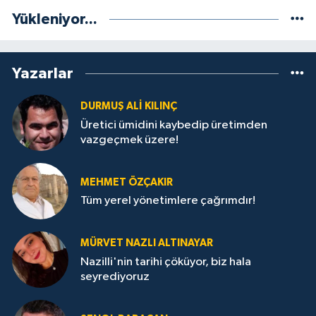
Yükleniyor...
Yazarlar
DURMUŞ ALI KILINÇ
Üretici ümidini kaybedip üretimden
vazgeçmek üzere!
MEHMET ÖZÇAKIR
Tüm yerel yönetimlere çağrımdır!
MÜRVET NAZLI ALTINAYAR
Nazilli'nin tarihi çöküyor, biz hala
seyrediyoruz