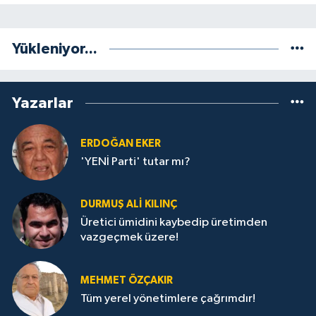
Yükleniyor...
Yazarlar
ERDOĞAN EKER
'YENİ Parti' tutar mı?
DURMUŞ ALI KILINÇ
Üretici ümidini kaybedip üretimden
vazgeçmek üzere!
MEHMET ÖZÇAKIR
Tüm yerel yönetimlere çağrımdır!