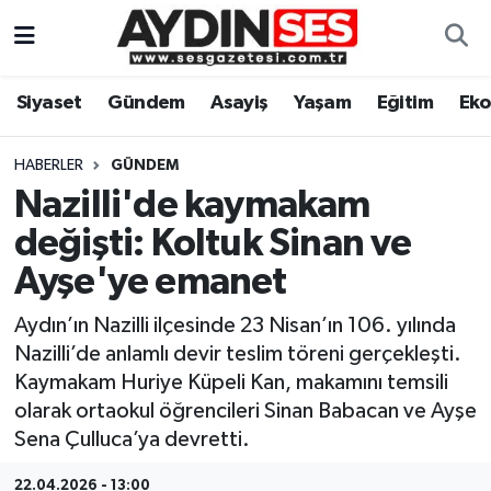
Asayiş
Aydın Nöbetçi Eczaneler
Siyaset
Gündem
Asayiş
Yaşam
Eğitim
Ek
Gündem
Aydın Hava Durumu
HABERLER
GÜNDEM
Siyaset
Aydin Namaz Vakitleri
Nazilli'de kaymakam
değişti: Koltuk Sinan ve
Ekonomi
Aydın Trafik Yoğunluk Haritası
Ayşe'ye emanet
Yaşam
Süper Lig Puan Durumu ve Fikstür
Aydın’ın Nazilli ilçesinde 23 Nisan’ın 106. yılında
Nazilli’de anlamlı devir teslim töreni gerçekleşti.
Eğitim
Tüm Manşetler
Kaymakam Huriye Küpeli Kan, makamını temsili
olarak ortaokul öğrencileri Sinan Babacan ve Ayşe
Kültür Sanat
Son Dakika Haberleri
Sena Çulluca’ya devretti.
Spor
Haber Arşivi
22.04.2026 - 13:00