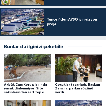
Tuncer’den AYSO için vizyon
proje
Bunlar da ilginizi çekebilir
Akbük Çam Koru plajı'nda
Çocuklar tasarladı, Başkan
yasak dinlenmiyor: Site
Zencirci parkın sözünü
sakinlerinden sert tepki
verdi