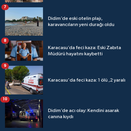
7
Didim’de eski otelin plajı,
karavancıların yeni durağı oldu
8
Karacasu’da feci kaza: Eski Zabıta
Müdürü hayatını kaybetti
9
Karacasu'da feci kaza: 1 ölü ,2 yaralı
10
Didim’de acı olay: Kendini asarak
canına kıydı