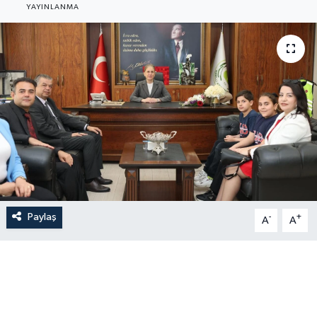
YAYINLANMA
Paylaş
-
+
A
A