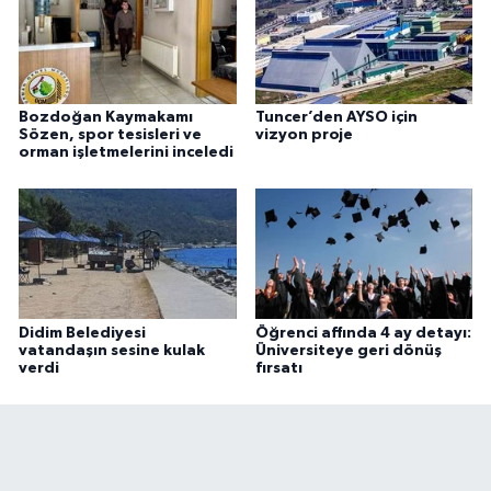
Bozdoğan Kaymakamı
Tuncer’den AYSO için
Sözen, spor tesisleri ve
vizyon proje
orman işletmelerini inceledi
Didim Belediyesi
Öğrenci affında 4 ay detayı:
vatandaşın sesine kulak
Üniversiteye geri dönüş
verdi
fırsatı