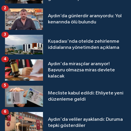
2
Aydın’da günlerdir aranıyordu: Yol
kenarında ölü bulundu
3
Kuşadası'nda otelde zehirlenme
iddialarına yönetimden açıklama
4
Aydın'da mirasçılar aranıyor!
Başvuru olmazsa miras devlete
kalacak
5
Mecliste kabul edildi: Ehliyete yeni
düzenleme geldi
6
Aydın'da veliler ayaklandı: Duruma
tepki gösterdiler