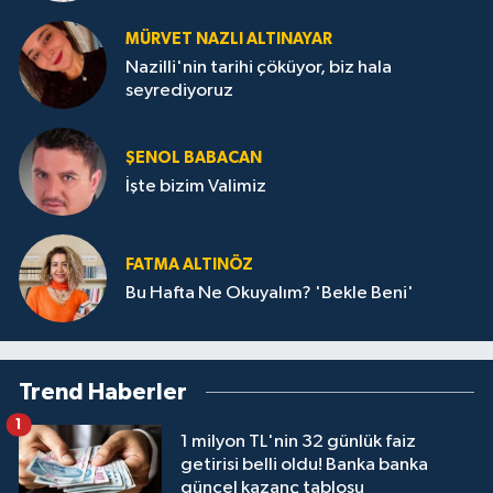
MÜRVET NAZLI ALTINAYAR
Nazilli'nin tarihi çöküyor, biz hala
seyrediyoruz
ŞENOL BABACAN
İşte bizim Valimiz
FATMA ALTINÖZ
Bu Hafta Ne Okuyalım? 'Bekle Beni'
Trend Haberler
1
1 milyon TL'nin 32 günlük faiz
getirisi belli oldu! Banka banka
güncel kazanç tablosu