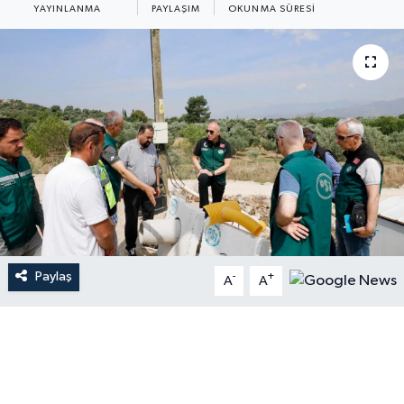
YAYINLANMA
PAYLAŞIM
OKUNMA SÜRESI
Paylaş
-
+
A
A