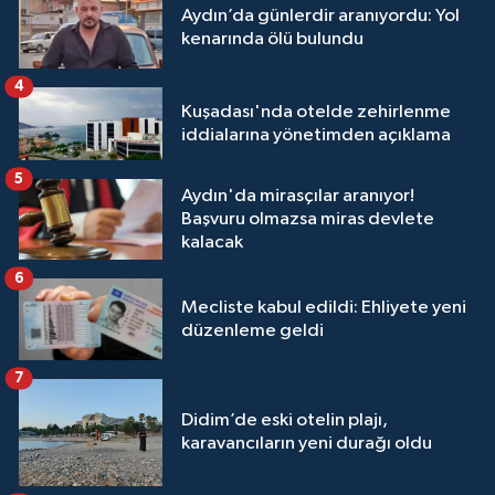
Aydın’da günlerdir aranıyordu: Yol
kenarında ölü bulundu
4
Kuşadası'nda otelde zehirlenme
iddialarına yönetimden açıklama
5
Aydın'da mirasçılar aranıyor!
Başvuru olmazsa miras devlete
kalacak
6
Mecliste kabul edildi: Ehliyete yeni
düzenleme geldi
7
Didim’de eski otelin plajı,
karavancıların yeni durağı oldu