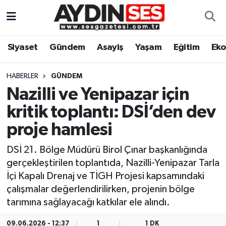
Asayiş
Aydın Nöbetçi Eczaneler
Siyaset
Gündem
Asayiş
Yaşam
Eğitim
Ek
Gündem
Aydın Hava Durumu
HABERLER
GÜNDEM
Siyaset
Aydin Namaz Vakitleri
Nazilli ve Yenipazar için
kritik toplantı: DSİ’den dev
Ekonomi
Aydın Trafik Yoğunluk Haritası
proje hamlesi
Yaşam
Süper Lig Puan Durumu ve Fikstür
DSİ 21. Bölge Müdürü Birol Çınar başkanlığında
gerçekleştirilen toplantıda, Nazilli-Yenipazar Tarla
Eğitim
Tüm Manşetler
İçi Kapalı Drenaj ve TİGH Projesi kapsamındaki
çalışmalar değerlendirilirken, projenin bölge
Kültür Sanat
Son Dakika Haberleri
tarımına sağlayacağı katkılar ele alındı.
Spor
Haber Arşivi
09.06.2026 - 12:37
1
1 DK