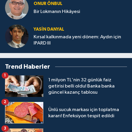
ONUR ÖNBUL
Bir Lokmanın Hikâyesi
YASIN DANYAL
Kırsal kalkınmada yeni dönem: Aydın için
IPARD III
Trend Haberler
1
1 milyon TL'nin 32 günlük faiz
getirisi belli oldu! Banka banka
güncel kazanç tablosu
2
Ünlü sucuk markası için toplatma
kararı! Enfeksiyon tespit edildi
3