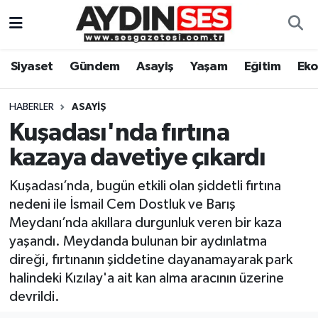
Asayiş
Aydın Nöbetçi Eczaneler
Siyaset
Gündem
Asayiş
Yaşam
Eğitim
Ek
Gündem
Aydın Hava Durumu
HABERLER
ASAYIŞ
Siyaset
Aydin Namaz Vakitleri
Kuşadası'nda fırtına
kazaya davetiye çıkardı
Ekonomi
Aydın Trafik Yoğunluk Haritası
Kuşadası’nda, bugün etkili olan şiddetli fırtına
Yaşam
Süper Lig Puan Durumu ve Fikstür
nedeni ile İsmail Cem Dostluk ve Barış
Meydanı’nda akıllara durgunluk veren bir kaza
Eğitim
Tüm Manşetler
yaşandı. Meydanda bulunan bir aydınlatma
direği, fırtınanın şiddetine dayanamayarak park
Kültür Sanat
Son Dakika Haberleri
halindeki Kızılay'a ait kan alma aracının üzerine
devrildi.
Spor
Haber Arşivi