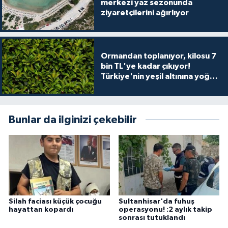
merkezi yaz sezonunda
ziyaretçilerini ağırlıyor
Ormandan toplanıyor, kilosu 7
bin TL'ye kadar çıkıyor!
Türkiye'nin yeşil altınına yoğun
talep
Bunlar da ilginizi çekebilir
Silah faciası küçük çocuğu
Sultanhisar'da fuhuş
hayattan kopardı
operasyonu! :2 aylık takip
sonrası tutuklandı