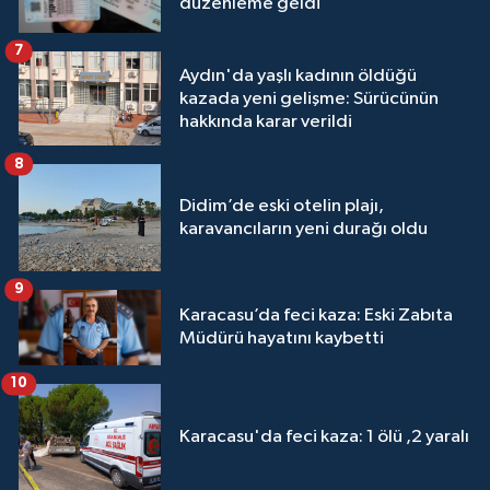
düzenleme geldi
7
Aydın'da yaşlı kadının öldüğü
kazada yeni gelişme: Sürücünün
hakkında karar verildi
8
Didim’de eski otelin plajı,
karavancıların yeni durağı oldu
9
Karacasu’da feci kaza: Eski Zabıta
Müdürü hayatını kaybetti
10
Karacasu'da feci kaza: 1 ölü ,2 yaralı