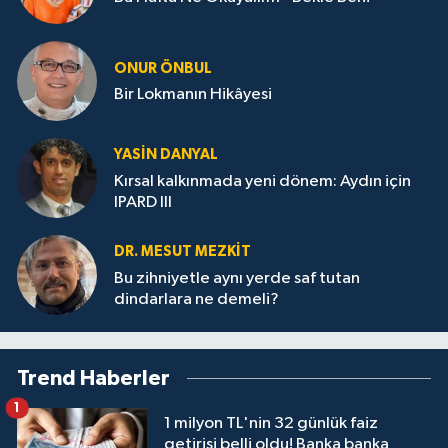
ONUR ÖNBUL
Bir Lokmanın Hikâyesi
YASIN DANYAL
Kırsal kalkınmada yeni dönem: Aydın için
IPARD III
DR. MESUT MEZKIT
Bu zihniyetle aynı yerde saf tutan
dindarlara ne demeli?
Trend Haberler
1
1 milyon TL'nin 32 günlük faiz
getirisi belli oldu! Banka banka