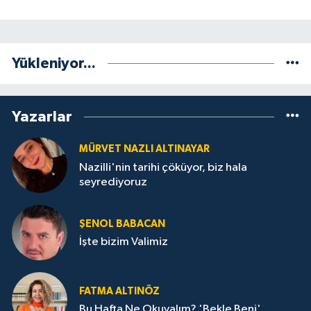
Yükleniyor...
Yazarlar
MÜRVET NAZLI ALTINAYAR
Nazilli'nin tarihi çöküyor, biz hala
seyrediyoruz
ŞENOL BABACAN
İşte bizim Valimiz
FATMA ALTINÖZ
Bu Hafta Ne Okuyalım? 'Bekle Beni'