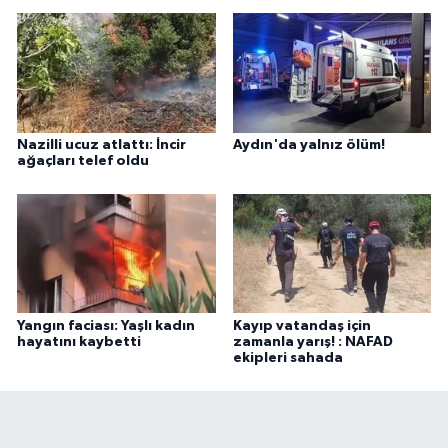
Nazilli ucuz atlattı: İncir
Aydın'da yalnız ölüm!
ağaçları telef oldu
Yangın faciası: Yaşlı kadın
Kayıp vatandaş için
hayatını kaybetti
zamanla yarış! : NAFAD
ekipleri sahada