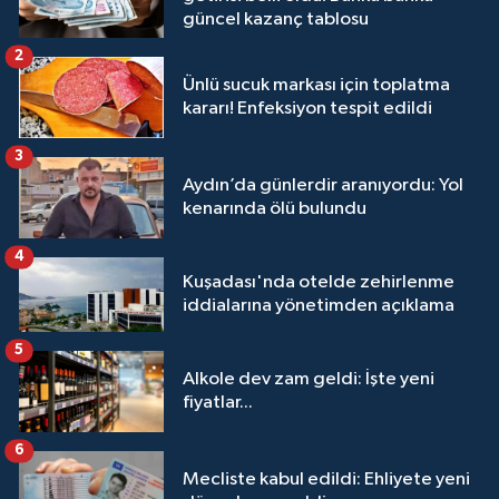
güncel kazanç tablosu
2
Ünlü sucuk markası için toplatma
kararı! Enfeksiyon tespit edildi
3
Aydın’da günlerdir aranıyordu: Yol
kenarında ölü bulundu
4
Kuşadası'nda otelde zehirlenme
iddialarına yönetimden açıklama
5
Alkole dev zam geldi: İşte yeni
fiyatlar...
6
Mecliste kabul edildi: Ehliyete yeni