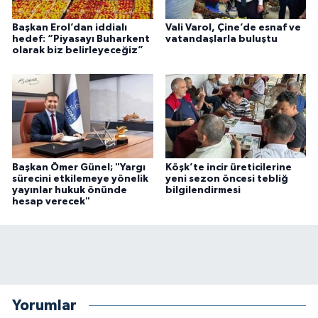
Başkan Erol’dan iddialı
Vali Varol, Çine’de esnaf ve
hedef: “Piyasayı Buharkent
vatandaşlarla buluştu
olarak biz belirleyeceğiz”
Başkan Ömer Günel; "Yargı
Köşk’te incir üreticilerine
sürecini etkilemeye yönelik
yeni sezon öncesi tebliğ
yayınlar hukuk önünde
bilgilendirmesi
hesap verecek"
Yorumlar