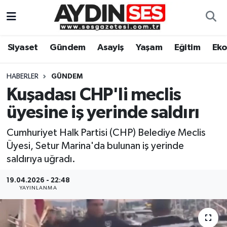
Asayiş
Aydın Nöbetçi Eczaneler
Siyaset
Gündem
Asayiş
Yaşam
Eğitim
Ek
Gündem
Aydın Hava Durumu
HABERLER
GÜNDEM
Siyaset
Aydin Namaz Vakitleri
Kuşadası CHP'li meclis
üyesine iş yerinde saldırı
Ekonomi
Aydın Trafik Yoğunluk Haritası
Cumhuriyet Halk Partisi (CHP) Belediye Meclis
Yaşam
Süper Lig Puan Durumu ve Fikstür
Üyesi, Setur Marina'da bulunan iş yerinde
saldırıya uğradı.
Eğitim
Tüm Manşetler
19.04.2026 - 22:48
YAYINLANMA
Kültür Sanat
Son Dakika Haberleri
Spor
Haber Arşivi