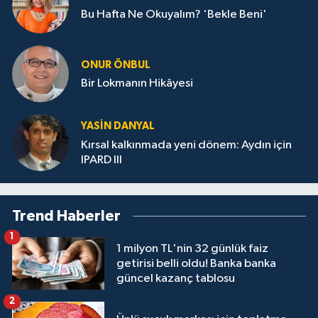
Bu Hafta Ne Okuyalım? 'Bekle Beni'
ONUR ÖNBUL
Bir Lokmanın Hikâyesi
YASIN DANYAL
Kırsal kalkınmada yeni dönem: Aydın için
IPARD III
Trend Haberler
1
1 milyon TL'nin 32 günlük faiz
getirisi belli oldu! Banka banka
güncel kazanç tablosu
2