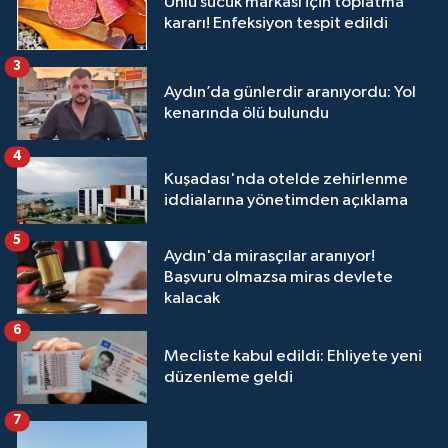
Ünlü sucuk markası için toplatma
kararı! Enfeksiyon tespit edildi
3
Aydın’da günlerdir aranıyordu: Yol
kenarında ölü bulundu
4
Kuşadası'nda otelde zehirlenme
iddialarına yönetimden açıklama
5
Aydın'da mirasçılar aranıyor!
Başvuru olmazsa miras devlete
kalacak
6
Mecliste kabul edildi: Ehliyete yeni
düzenleme geldi
7