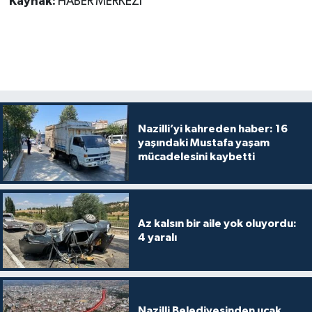
Kaynak:
HABER MERKEZİ
Nazilli’yi kahreden haber: 16
yaşındaki Mustafa yaşam
mücadelesini kaybetti
Az kalsın bir aile yok oluyordu:
4 yaralı
Nazilli Belediyesinden uçak