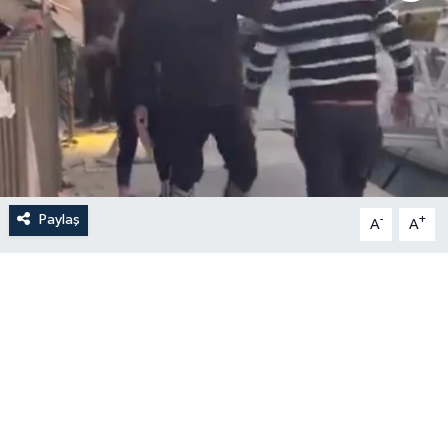
Paylaş
-
+
A
A