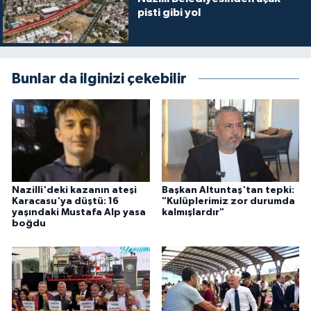
pisti gibi yol
Bunlar da ilginizi çekebilir
Nazilli'deki kazanın ateşi
Başkan Altuntaş'tan tepki:
Karacasu'ya düştü: 16
"Kulüplerimiz zor durumda
yaşındaki Mustafa Alp yasa
kalmışlardır"
boğdu