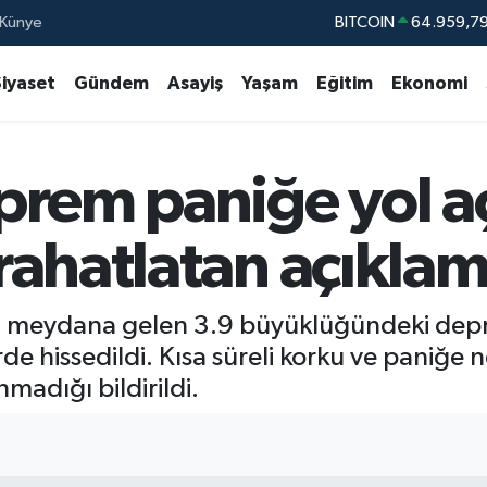
Künye
DOLAR
47,7436
EURO
55,2510
Siyaset
Gündem
Asayiş
Yaşam
Eğitim
Ekonomi
STERLİN
64,4811
GRAM ALTIN
6660.55
rem paniğe yol aç
BİST100
13.77
BITCOIN
64.959,7
ahatlatan açıklam
zli meydana gelen 3.9 büyüklüğündeki de
erde hissedildi. Kısa süreli korku ve paniğ
adığı bildirildi.