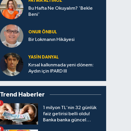
FATMA ALTINÖZ
Bu Hafta Ne Okuyalım? 'Bekle
Beni'
ONUR ÖNBUL
Bir Lokmanın Hikâyesi
YASIN DANYAL
Kırsal kalkınmada yeni dönem:
Aydın için IPARD III
Trend Haberler
1
1 milyon TL'nin 32 günlük
faiz getirisi belli oldu!
Banka banka güncel
kazanç tablosu
2