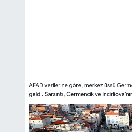
AFAD verilerine göre, merkez üssü Ger
geldi. Sarsıntı, Germencik ve İncirliova’nı