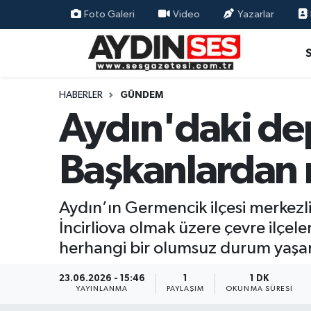
Foto Galeri
Video
Yazarlar
Asayiş
Aydın Nöbetçi Eczaneler
Gündem
Aydın Hava Durumu
HABERLER
GÜNDEM
Aydın'daki dep
Siyaset
Aydin Namaz Vakitleri
Başkanlardan r
Ekonomi
Aydın Trafik Yoğunluk Haritası
Yaşam
Süper Lig Puan Durumu ve Fikstür
Aydın’ın Germencik ilçesi merke
İncirliova olmak üzere çevre ilçel
Eğitim
Tüm Manşetler
herhangi bir olumsuz durum yaşanm
Kültür Sanat
Son Dakika Haberleri
23.06.2026 - 15:46
1
1 DK
YAYINLANMA
PAYLAŞIM
OKUNMA SÜRESI
Spor
Haber Arşivi