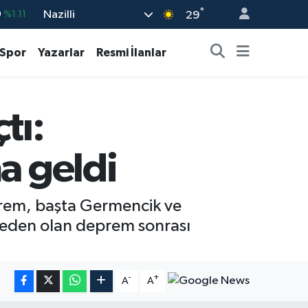
°
Nazilli
%0.18
29
%0.32
Spor
Yazarlar
Resmi İlanlar
%0.38
%0.03
tı:
9
%-14
9
%1.11
a geldi
prem, başta Germencik ve
e neden olan deprem sonrası
-
+
A
A