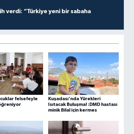
h verdi: “Türkiye yeni bir sabaha
cuklar felsefeyle
Kuşadası'nda Yürekleri
öğreniyor
Isıtacak Buluşma! :DMD hastası
minik Bilal için kermes