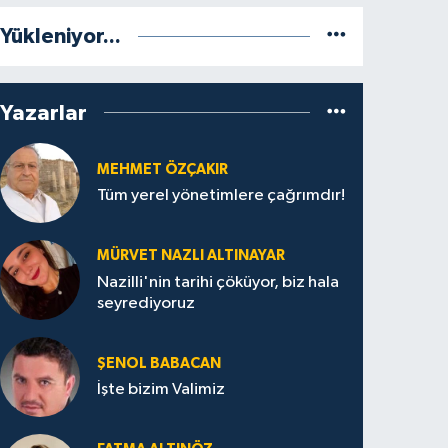
Yükleniyor...
Yazarlar
MEHMET ÖZÇAKIR
Tüm yerel yönetimlere çağrımdır!
MÜRVET NAZLI ALTINAYAR
Nazilli'nin tarihi çöküyor, biz hala
seyrediyoruz
ŞENOL BABACAN
İşte bizim Valimiz