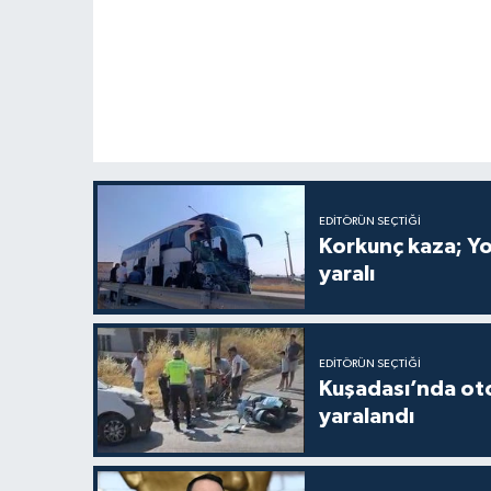
EDITÖRÜN SEÇTIĞI
Korkunç kaza; Yo
yaralı
EDITÖRÜN SEÇTIĞI
Kuşadası’nda oto
yaralandı