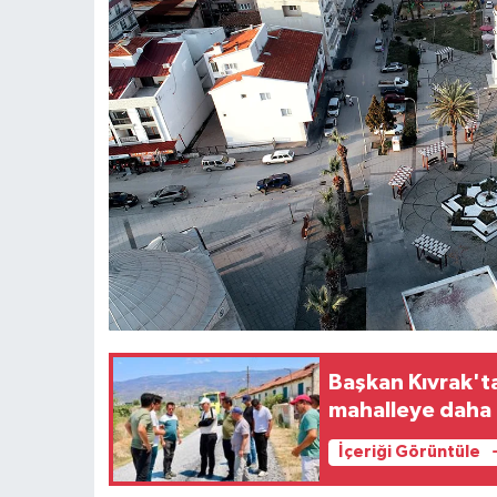
Başkan Kıvrak't
mahalleye daha 
İçeriği Görüntüle