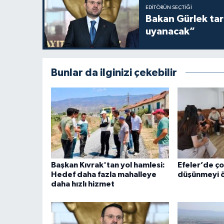
EDITÖRÜN SEÇTIĞI
Bakan Gürlek tari
uyanacak”
Bunlar da ilginizi çekebilir
Başkan Kıvrak'tan yol hamlesi:
Efeler’de ço
Hedef daha fazla mahalleye
düşünmeyi 
daha hızlı hizmet