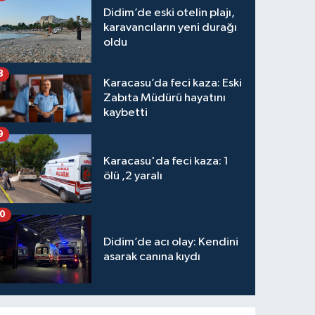
Didim’de eski otelin plajı,
karavancıların yeni durağı
oldu
8
Karacasu’da feci kaza: Eski
Zabıta Müdürü hayatını
kaybetti
9
Karacasu'da feci kaza: 1
ölü ,2 yaralı
10
Didim’de acı olay: Kendini
asarak canına kıydı