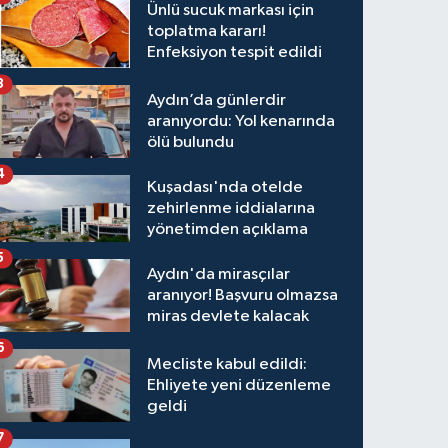
Ünlü sucuk markası için
toplatma kararı!
Enfeksiyon tespit edildi
3
Aydın’da günlerdir
aranıyordu: Yol kenarında
ölü bulundu
4
Kuşadası'nda otelde
zehirlenme iddialarına
yönetimden açıklama
5
Aydın'da mirasçılar
aranıyor! Başvuru olmazsa
miras devlete kalacak
6
Mecliste kabul edildi:
Ehliyete yeni düzenleme
geldi
7