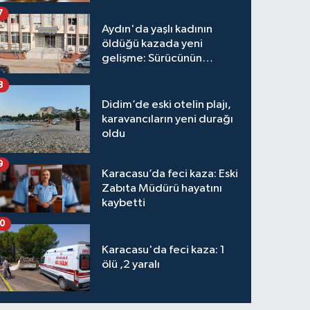
7
Aydın'da yaşlı kadının
öldüğü kazada yeni
gelişme: Sürücünün
hakkında karar verildi
8
Didim’de eski otelin plajı,
karavancıların yeni durağı
oldu
9
Karacasu’da feci kaza: Eski
Zabıta Müdürü hayatını
kaybetti
10
Karacasu'da feci kaza: 1
ölü ,2 yaralı