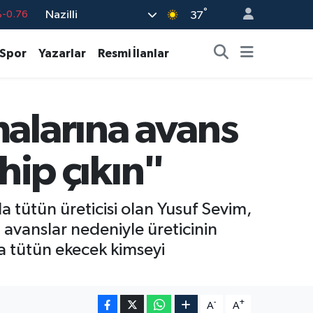
°
Nazilli
%0.17
37
%0.01
Spor
Yazarlar
Resmi İlanlar
%0.02
%1.44
alarına avans
7
%64
-0.76
ahip çıkın"
 tütün üreticisi olan Yusuf Sevim,
avanslar nedeniyle üreticinin
ra tütün ekecek kimseyi
-
+
A
A