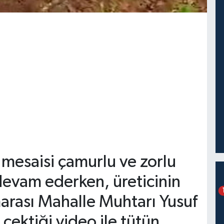
 mesaisi çamurlu ve zorlu
devam ederken, üreticinin
arası Mahalle Muhtarı Yusuf
çektiği video ile tütün