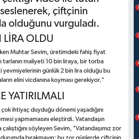
 seslenerek, çiftçinin
a olduğunu vurguladı.
N LİRA OLDU
çeken Muhtar Sevim, üretimdeki fahiş fiyat
 tarlanın maliyeti 10 bin liraya, bir torba
çi yevmiyelerinin günlük 2 bin lira olduğu bu
aların elini vicdanına koyması gerekiyor."
E YATIRILMALI
en çok ihtiyaç duyduğu dönemi yaşadığını
demesi yapmamasını eleştirdi. Vatandaşın
alıştığını söyleyen Sevim, "Vatandaşımız zor
 durumda bırakmayın; bu zor günlerde çiftçinin