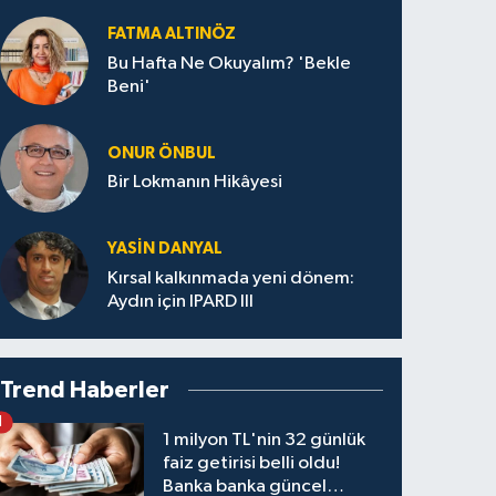
FATMA ALTINÖZ
Bu Hafta Ne Okuyalım? 'Bekle
Beni'
ONUR ÖNBUL
Bir Lokmanın Hikâyesi
YASIN DANYAL
Kırsal kalkınmada yeni dönem:
Aydın için IPARD III
Trend Haberler
1
1 milyon TL'nin 32 günlük
faiz getirisi belli oldu!
Banka banka güncel