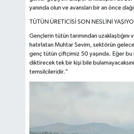
yanında olun ve avansları bir an önce dağı
​TÜTÜN ÜRETİCİSİ SON NESLİNİ YAŞIY
​Gençlerin tütün tarımından uzaklaştığını v
hatırlatan Muhtar Sevim, sektörün geleceğ
genç tütün çiftçimiz 50 yaşında. Eğer bu i
diktirecek tek bir kişi bile bulamayacaksın
temsilcileridir."