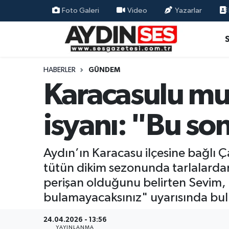
Foto Galeri
Video
Yazarlar
Asayiş
Aydın Nöbetçi Eczaneler
Gündem
Aydın Hava Durumu
HABERLER
GÜNDEM
Karacasulu mu
Siyaset
Aydin Namaz Vakitleri
isyanı: "Bu son
Ekonomi
Aydın Trafik Yoğunluk Haritası
Yaşam
Süper Lig Puan Durumu ve Fikstür
Aydın’ın Karacasu ilçesine bağlı 
tütün dikim sezonunda tarlalardan
Eğitim
Tüm Manşetler
perişan olduğunu belirten Sevim, "
Kültür Sanat
Son Dakika Haberleri
bulamayacaksınız" uyarısında bu
Spor
Haber Arşivi
24.04.2026 - 13:56
YAYINLANMA