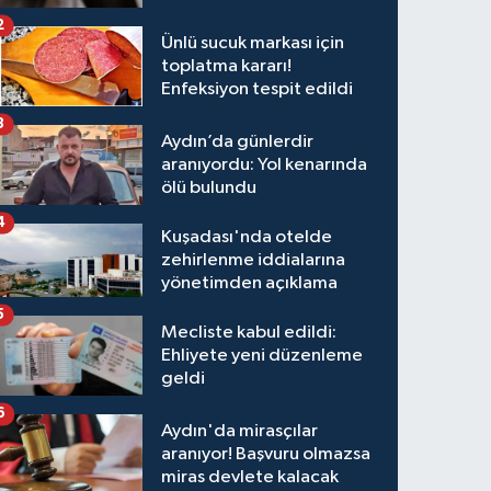
kazanç tablosu
2
Ünlü sucuk markası için
toplatma kararı!
Enfeksiyon tespit edildi
3
Aydın’da günlerdir
aranıyordu: Yol kenarında
ölü bulundu
4
Kuşadası'nda otelde
zehirlenme iddialarına
yönetimden açıklama
5
Mecliste kabul edildi:
Ehliyete yeni düzenleme
geldi
6
Aydın'da mirasçılar
aranıyor! Başvuru olmazsa
miras devlete kalacak