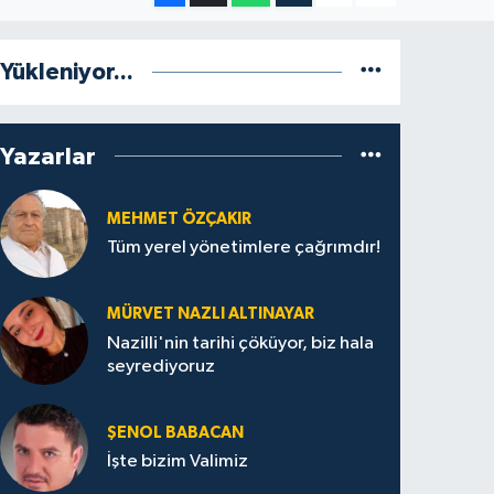
Yükleniyor...
Yazarlar
MEHMET ÖZÇAKIR
Tüm yerel yönetimlere çağrımdır!
MÜRVET NAZLI ALTINAYAR
Nazilli'nin tarihi çöküyor, biz hala
seyrediyoruz
ŞENOL BABACAN
İşte bizim Valimiz