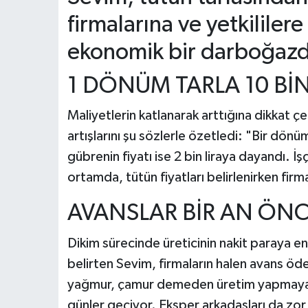
firmalarına ve yetkililere
ekonomik bir darboğazd
​1 DÖNÜM TARLA 10 Bİ
​Maliyetlerin katlanarak arttığına dikkat 
artışlarını şu sözlerle özetledi: ​"Bir dönüm
gübrenin fiyatı ise 2 bin liraya dayandı. İş
ortamda, tütün fiyatları belirlenirken firm
​AVANSLAR BİR AN ÖNC
​Dikim sürecinde üreticinin nakit paraya 
belirten Sevim, firmaların halen avans ö
yağmur, çamur demeden üretim yapmaya ç
günler geçiyor. Eksper arkadaşları da zor