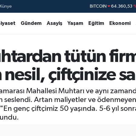
Künye
DOLAR
47,7069
EURO
55,0265
Siyaset
Gündem
Asayiş
Yaşam
Eğitim
Ekonomi
STERLİN
64,1897
GRAM ALTIN
6574.81
htardan tütün firm
BİST100
13.88
BITCOIN
64.360,53
%
 nesil, çiftçinize s
Çamarası Mahallesi Muhtarı ve aynı zamanda
 seslendi. Artan maliyetler ve ödenmeyen 
En genç çiftçimiz 50 yaşında. 5-6 yıl son
lundu.