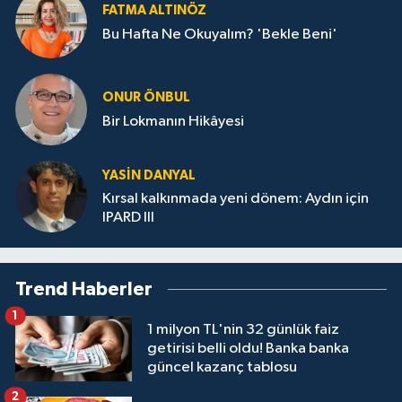
FATMA ALTINÖZ
Bu Hafta Ne Okuyalım? 'Bekle Beni'
ONUR ÖNBUL
Bir Lokmanın Hikâyesi
YASIN DANYAL
Kırsal kalkınmada yeni dönem: Aydın için
IPARD III
Trend Haberler
1
1 milyon TL'nin 32 günlük faiz
getirisi belli oldu! Banka banka
güncel kazanç tablosu
2