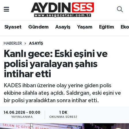
Asayiş
Aydın Nöbetçi Eczaneler
Siyaset
Gündem
Asayiş
Yaşam
Eğitim
Ek
Gündem
Aydın Hava Durumu
HABERLER
ASAYIŞ
Siyaset
Aydin Namaz Vakitleri
Kanlı gece: Eski eşini ve
polisi yaralayan şahıs
Ekonomi
Aydın Trafik Yoğunluk Haritası
intihar etti
Yaşam
Süper Lig Puan Durumu ve Fikstür
KADES ihbarı üzerine olay yerine giden polis
ekibine silahla ateş açıldı. Saldırgan, eski eşini ve
Eğitim
Tüm Manşetler
bir polisi yaraladıktan sonra intihar etti.
Kültür Sanat
Son Dakika Haberleri
14.06.2026 - 00:00
1 DK
YAYINLANMA
OKUNMA SÜRESI
Spor
Haber Arşivi