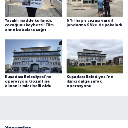
Yasaklı madde kullandı,
6 Yıl hapis cezası vardı!
çocuğunu kaybetti! Tüm
Jandarma Söke'de yakaladı
anne babalara çağrı
Kuşadası Belediyesi'ne
Kuşadası Belediyesi'ne
operasyon: Gözaltına
ikinci dalga şafak
alınan isimler belli oldu
operasyonu