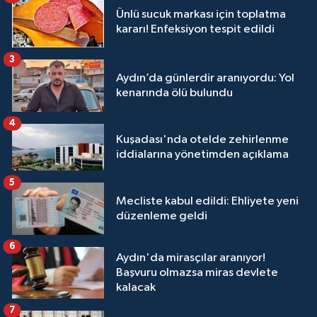
Ünlü sucuk markası için toplatma
kararı! Enfeksiyon tespit edildi
3
Aydın’da günlerdir aranıyordu: Yol
kenarında ölü bulundu
4
Kuşadası'nda otelde zehirlenme
iddialarına yönetimden açıklama
5
Mecliste kabul edildi: Ehliyete yeni
düzenleme geldi
6
Aydın'da mirasçılar aranıyor!
Başvuru olmazsa miras devlete
kalacak
7