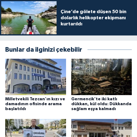
Çine’de gölete düşen 50 bin
dolarlık helikopter ekipmanı
kurtarıldı
Bunlar da ilginizi çekebilir
Milletvekili Tezcan’ın kızı ve
Germencik’te iki katlı
damadının ofisinde arama
dükkan, kül oldu: Dükkanda
başlatıldı
sağlam eşya kalmadı