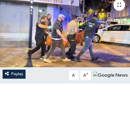
Paylaş
-
+
A
A