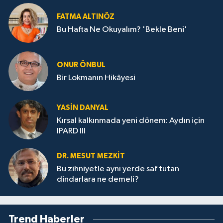
FATMA ALTINÖZ
Bu Hafta Ne Okuyalım? 'Bekle Beni'
ONUR ÖNBUL
Bir Lokmanın Hikâyesi
YASIN DANYAL
Kırsal kalkınmada yeni dönem: Aydın için
IPARD III
DR. MESUT MEZKIT
Bu zihniyetle aynı yerde saf tutan
dindarlara ne demeli?
Trend Haberler