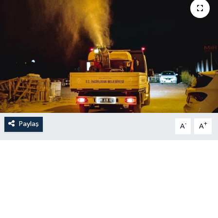
Paylaş
-
+
A
A