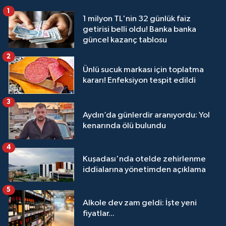
1
1 milyon TL'nin 32 günlük faiz
getirisi belli oldu! Banka banka
güncel kazanç tablosu
2
Ünlü sucuk markası için toplatma
kararı! Enfeksiyon tespit edildi
3
Aydın’da günlerdir aranıyordu: Yol
kenarında ölü bulundu
4
Kuşadası'nda otelde zehirlenme
iddialarına yönetimden açıklama
5
Alkole dev zam geldi: İşte yeni
fiyatlar...