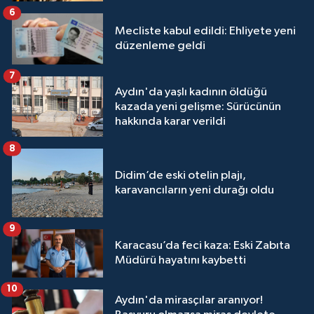
6
Mecliste kabul edildi: Ehliyete yeni
düzenleme geldi
7
Aydın'da yaşlı kadının öldüğü
kazada yeni gelişme: Sürücünün
hakkında karar verildi
8
Didim’de eski otelin plajı,
karavancıların yeni durağı oldu
9
Karacasu’da feci kaza: Eski Zabıta
Müdürü hayatını kaybetti
10
Aydın'da mirasçılar aranıyor!