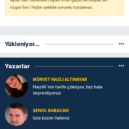
Aydın Ses Gazetesi | Aydın'ın en güçlü, en büyük, en
özgür Ses'i hiçbir şekilde sorumlu tutulamaz.
Yükleniyor...
Yazarlar
MÜRVET NAZLI ALTINAYAR
Nazilli'nin tarihi çöküyor, biz hala
seyrediyoruz
ŞENOL BABACAN
İşte bizim Valimiz