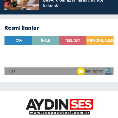
Başvuru olmazsa miras devlete
kalacak
Resmi İlanlar