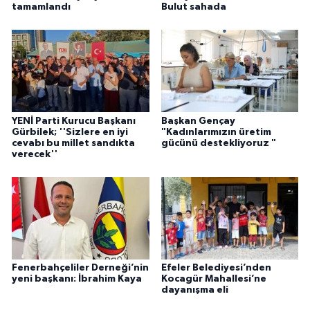
tamamlandı
Bulut sahada
YENİ Parti Kurucu Başkanı
Başkan Gençay
Gürbilek; ''Sizlere en iyi
"Kadınlarımızın üretim
cevabı bu millet sandıkta
gücünü destekliyoruz "
verecek''
Fenerbahçeliler Derneği’nin
Efeler Belediyesi’nden
yeni başkanı: İbrahim Kaya
Kocagür Mahallesi’ne
dayanışma eli