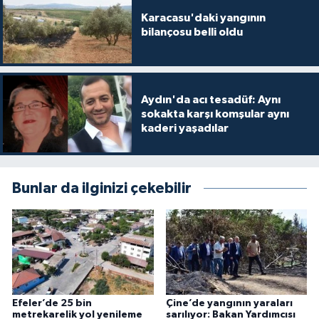
Karacasu'daki yangının
bilançosu belli oldu
Aydın'da acı tesadüf: Aynı
sokakta karşı komşular aynı
kaderi yaşadılar
Bunlar da ilginizi çekebilir
Efeler’de 25 bin
Çine’de yangının yaraları
metrekarelik yol yenileme
sarılıyor: Bakan Yardımcısı